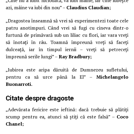
„Cine nu a iubit niciodată, va iubi mâine, iar cine iubește
azi, mâine va iubi din nou” –
Claudius Claudian;
„Dragostea înseamnă să vrei să experimentezi toate cele
patru anotimpuri. Când vrei să fugi cu cineva dintr-o
furtună de primăvară sub un liliac cu flori, iar vara vreți
să înotați în râu. Toamnă împreună vreți să faceți
dulceață, iar în timpul iernii – vreți să petreceți
împreună serile lungi” –
Ray Bradbury;
„Iubirea este aripa dăruită de Dumnezeu sufletului,
pentru ca să urce până la El” –
Michelangelo
Buonarroti.
Citate despre dragoste
„Adevărata fericire este ieftină: dacă trebuie să plătiți
scump pentru ea, atunci să știți că este falsă” –
Coco
Chanel;