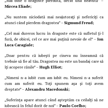
„Mai bine o dragoste pierdută, decât una neavută” –
Mircea Eliade;
„Nu suntem niciodată mai neajutorați și nefericiți ca
atunci când pierdem dragostea” –
Sigmund Freud;
„Cel mai dureros lucru în dragoste este că sufletul ți-l
fură, de obicei, cel ce are mai puțină nevoie de el” –
Ion
Luca Caragiale;
„Doar pentru că iubești pe cineva nu înseamnă că
trebuie să fie al tău. Dragostea nu este un bandaj care să
îți acopere rănile” –
Hugh Elliot;
„Nimeni n-a iubit cum am iubit eu. Nimeni n-a suferit
cum am suferit eu. Toți spunem așa și toți avem
dreptate” –
Alexandru Macedonski;
„Suferința apare atunci când așteptăm ca ceilalți să ne
iubească în felul dorit de noi” –
Paulo Coelho;