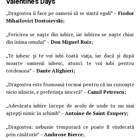
Valentine’s Days
„Dragostea îi face pe oameni să se simtă egali” –
Fiodor
Mihailovici Dostoievski;
„Fericirea se naște din iubire, iar iubirea se naște chiar
din inima omului” –
Don Miguel Ruiz;
„Te iubesc și te voi iubi toată viața, iar dacă și după
moarte oamenii iubesc, atunci te voi iubi pentru
totdeauna” –
Dante Alighieri;
„Dragostea este frumoasă tocmai pentru că nu cunoaște
nicio silnicie, e preferința sinceră” –
Camil Petrescu;
„Adevărata iubire începe de acolo de unde tu nu mai
aștepți nimic în schimb” –
Antoine de Saint-Exupery;
„Dragostea: nebunie temporară ce poate fi vindecată
prin căsătorie” –
Ambrose Bierce;