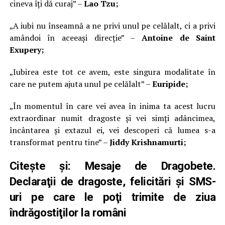
cineva îți dă curaj” –
Lao Tzu;
„A iubi nu înseamnă a ne privi unul pe celălalt, ci a privi
amândoi în aceeași direcție” –
Antoine de Saint
Exupery;
„Iubirea este tot ce avem, este singura modalitate în
care ne putem ajuta unul pe celălalt” –
Euripide;
„În momentul în care vei avea în inima ta acest lucru
extraordinar numit dragoste și vei simți adâncimea,
încântarea și extazul ei, vei descoperi că lumea s-a
transformat pentru tine” –
Jiddy Krishnamurti;
Citește și:
Mesaje de Dragobete.
Declaraţii de dragoste, felicitări şi SMS-
uri pe care le poţi trimite de ziua
îndrăgostiţilor la români