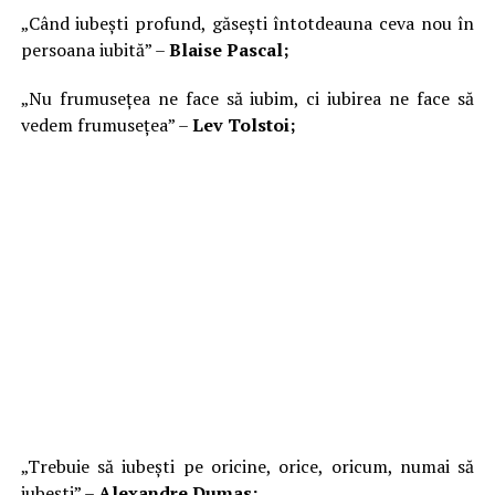
„Când iubești profund, găsești întotdeauna ceva nou în
persoana iubită” –
Blaise Pascal;
„Nu frumusețea ne face să iubim, ci iubirea ne face să
vedem frumusețea” –
Lev Tolstoi;
„Trebuie să iubești pe oricine, orice, oricum, numai să
iubești” –
Alexandre Dumas;