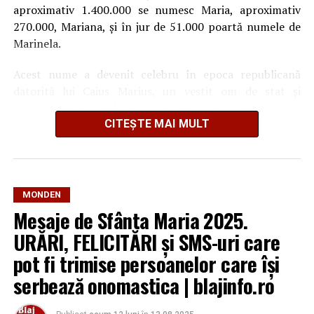
aproximativ 1.400.000 se numesc Maria, aproximativ
270.000, Mariana, și în jur de 51.000 poartă numele de
Marinela.
Acest nume a devenit celebru în epoca republicană
datorită lui Caius Marius, un vestit om de stat şi
comandat militar. Încercând să lămurească pe deplin
originea şi semnificaţia acestui nume, cercetătorii au
CITEȘTE MAI MULT
ajuns la concluzia că el se apropie de cuvântul etrusc
“maru”, care era numele unei funcţii şi care iniţial a avut
înţelesul de “om, individ”.
MONDEN
Mesaje de Sfânta Maria 2025.
URĂRI, FELICITĂRI și SMS-uri care
pot fi trimise persoanelor care își
serbează onomastica | blajinfo.ro