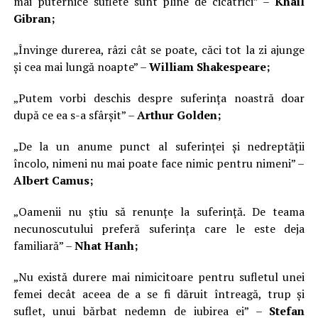
mai puternice suflete sunt pline de cicatrici” –
Khail
Gibran;
„Învinge durerea, râzi cât se poate, căci tot la zi ajunge
și cea mai lungă noapte” –
William Shakespeare;
„Putem vorbi deschis despre suferința noastră doar
după ce ea s-a sfârșit” –
Arthur Golden;
„De la un anume punct al suferinței și nedreptății
încolo, nimeni nu mai poate face nimic pentru nimeni” –
Albert Camus;
„Oamenii nu știu să renunțe la suferință. De teama
necunoscutului preferă suferința care le este deja
familiară” –
Nhat Hanh;
„Nu există durere mai nimicitoare pentru sufletul unei
femei decât aceea de a se fi dăruit întreagă, trup și
suflet, unui bărbat nedemn de iubirea ei” –
Stefan