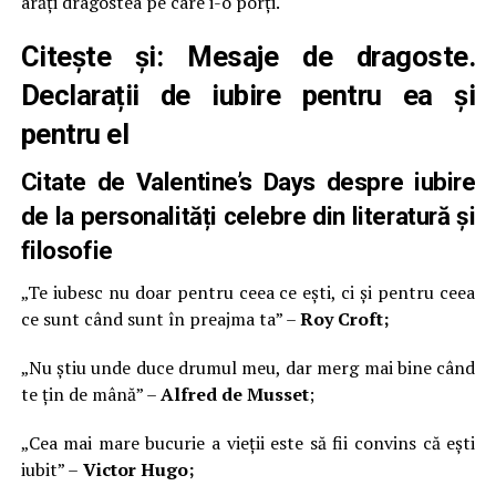
arăți dragostea pe care i-o porți.
Citește și:
Mesaje de dragoste.
Declarații de iubire pentru ea și
pentru el
Citate de Valentine’s Days despre iubire
de la personalități celebre din literatură și
filosofie
„Te iubesc nu doar pentru ceea ce ești, ci și pentru ceea
ce sunt când sunt în preajma ta” –
Roy Croft;
„Nu știu unde duce drumul meu, dar merg mai bine când
te țin de mână” –
Alfred de Musset
;
„Cea mai mare bucurie a vieții este să fii convins că ești
iubit” –
Victor Hugo;