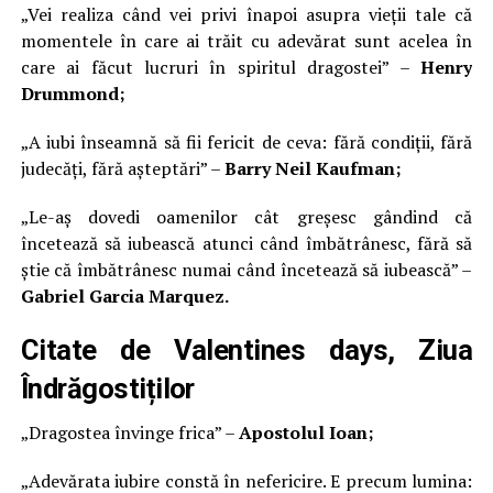
„Vei realiza când vei privi înapoi asupra vieții tale că
momentele în care ai trăit cu adevărat sunt acelea în
care ai făcut lucruri în spiritul dragostei” –
Henry
Drummond;
„A iubi înseamnă să fii fericit de ceva: fără condiții, fără
judecăți, fără așteptări” –
Barry Neil Kaufman;
„Le-aș dovedi oamenilor cât greșesc gândind că
încetează să iubească atunci când îmbătrânesc, fără să
știe că îmbătrânesc numai când încetează să iubească” –
Gabriel Garcia Marquez.
Citate de Valentines days, Ziua
Îndrăgostiților
„Dragostea învinge frica” –
Apostolul Ioan;
„Adevărata iubire constă în nefericire. E precum lumina: