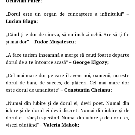
Octavian Paler;
„Dorul este un organ de cunoaștere a infinitului” –
Lucian Blaga;
„Când ți-e dor de cineva, să nu închizi ochii. Are să-ți fie
și mai dor” –
Tudor Mușatescu;
„A face turism înseamnă a merge să cauți foarte departe
dorul de a te întoarce acasă” –
George Elgozy;
„Cel mai mare dor pe care îl avem noi, oamenii, nu este
dorul de bani, de succes, de plăceri. Cel mai mare dor
este dorul de umanitate” –
Constantin Cheianu;
„Numai din iubire și de dorul ei, devii poet. Numai din
iubire și de dorul ei devii discret. Numai din iubire și de
dorul ei trăiești sperând. Numai din iubire și de dorul ei,
visezi cântând” –
Valeria Mahok;