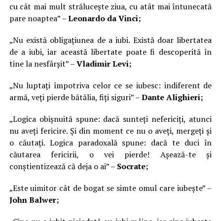
cu cât mai mult strălucește ziua, cu atât mai întunecată
pare noaptea” –
Leonardo da Vinci;
„Nu există obligațiunea de a iubi. Există doar libertatea
de a iubi, iar această libertate poate fi descoperită în
tine la nesfârșit” –
Vladimir Levi;
„Nu luptați împotriva celor ce se iubesc: indiferent de
armă, veți pierde bătălia, fiți siguri” –
Dante Alighieri;
„Logica obișnuită spune: dacă sunteți nefericiți, atunci
nu aveți fericire. Și din moment ce nu o aveți, mergeți și
o căutați. Logica paradoxală spune: dacă te duci în
căutarea fericirii, o vei pierde! Așează-te și
conștientizează că deja o ai” –
Socrate;
„Este uimitor cât de bogat se simte omul care iubește” –
John Balwer;