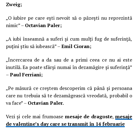
Zweig;
„O iubire pe care ești nevoit să o păzești nu reprezintă
nimic” –
Octavian Paler;
„A iubi înseamnă a suferi și cum mulți fug de suferință,
puțini știu să iubească” –
Emil Cioran;
„Încercarea de a da sau de a primi ceea ce nu ai este
inutilă. Ea poate sfârși numai în dezamăgire și suferință”
–
Paul Ferriani;
„Pe măsură ce creștem descoperim că până și persoana
care nu trebuia să te dezamăgească vreodată, probabil o
va face” –
Octavian Paler.
Vezi și cele mai frumoase
mesaje de dragoste
,
mesaje
de valentine’s day care se transmit în 14 februarie