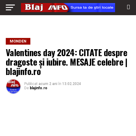
MONDEN
Valentines day 2024: CITATE despre
dragoste și iubire. MESAJE celebre |
blajinfo.ro
Publicat
acum 2 ani
în
13.02.2024
De
blajinfo.ro