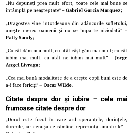
„Nu depuneți prea mult efort, toate cele mai bune se
întâmplă pe neașteptate” –
Gabriel Garcia Marquez;
„Dragostea vine întotdeauna din adâncurile sufletului,
unește mereu oamenii și nu se împarte niciodată” –
Patty Sandy;
„Cu cât dăm mai mult, cu atât câștigăm mai mult; cu cât
iubim mai mult, cu atât ne iubim mai mult” –
Jorge
Angel Livraga;
„Cea mai bună modalitate de a crește copii buni este de
a-i face fericiți” –
Oscar Wilde.
Citate despre dor și iubire – cele mai
frumoase citate despre dor
„Dorul este focul în care ard speranțele, dorințele,
durerile, iar cenușa ce rămâne reprezintă amintirile” –