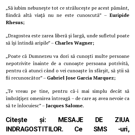
„Să iubim nebunește tot ce strălucește pe acest pământ,
fiindcă altă viață nu ne este cunoscută” –
Euripide
Rhesus;
„Dragostea este zarea liberă și largă, unde sufletul poate
să își întindă aripile” –
Charles Wagner;
„Poate că Dumnezeu va dori să cunoști multe persoane
nepotrivite înainte de a cunoaște persoana potrivită,
pentru că atunci când o vei cunoaște în sfârșit, să știi să
fii recunoscător” –
Gabriel Jose Garcia Marquez;
„Te vreau pe tine, pentru că-i mai simplu decât să
îmbrățișez omenirea întreagă – de care aș avea nevoie ca
să te înlocuiesc” –
Jacques Salome.
Citește și:
MESAJE DE ZIUA
INDRAGOSTITILOR. Ce SMS -uri,