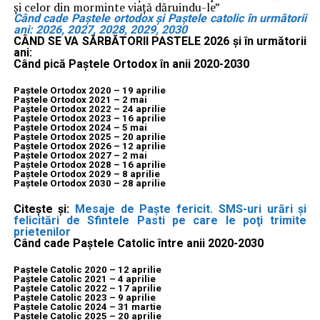
şi celor din morminte viaţă dăruindu-le”
Când cade Paștele ortodox și Paștele catolic în următorii
ani: 2026, 2027, 2028, 2029, 2030
CÂND SE VA SĂRBĂTORII PASTELE 2026 și în următorii
ani:
Când pică Paştele Ortodox în anii
2020-2030
Paștele Ortodox 2020 – 19 aprilie
Paștele Ortodox 2021 – 2 mai
Paștele Ortodox 2022 – 24 aprilie
Paștele Ortodox 2023 – 16 aprilie
Paștele Ortodox 2024 – 5 mai
Paștele Ortodox 2025 – 20 aprilie
Paștele Ortodox 2026 – 12 aprilie
Paștele Ortodox 2027 – 2 mai
Paștele Ortodox 2028 – 16 aprilie
Paștele Ortodox 2029 – 8 aprilie
Paștele Ortodox 2030 – 28 aprilie
Citește și:
Mesaje de Paște fericit. SMS-uri urări şi
felicitări de Sfintele Pasti pe care le poţi trimite
prietenilor
Când cade Paştele Catolic între anii
2020-2030
Paștele Catolic 2020 – 12 aprilie
Paștele Catolic 2021 – 4 aprilie
Paștele Catolic 2022 – 17 aprilie
Paștele Catolic 2023 – 9 aprilie
Paștele Catolic 2024 – 31 martie
Paștele Catolic 2025 – 20 aprilie