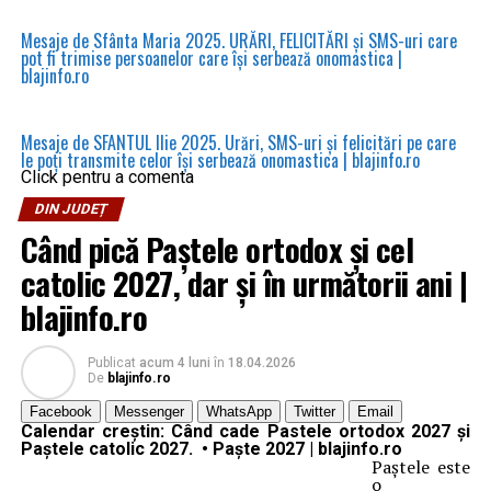
Mesaje de Sfânta Maria 2025. URĂRI, FELICITĂRI și SMS-uri care
pot fi trimise persoanelor care își serbează onomastica |
blajinfo.ro
Mesaje de SFANTUL Ilie 2025. Urări, SMS-uri şi felicitări pe care
le poţi transmite celor îşi serbează onomastica | blajinfo.ro
Click pentru a comenta
DIN JUDEȚ
Când pică Paștele ortodox și cel
catolic 2027, dar și în următorii ani |
blajinfo.ro
Publicat
acum 4 luni
în
18.04.2026
De
blajinfo.ro
Facebook
Messenger
WhatsApp
Twitter
Email
Calendar creștin: Când cade
Pastele ortodox 2027
și
Paștele catolic 2027
. •
Paște 2027
| blajinfo.ro
Paştele este
o