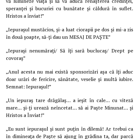
vă lumineze viaţa şi să vă aducă renaşterea credinţei,
speranţei şi bucuriei cu bunătate şi căldură în suflet.
Hristos a înviat!”
„Iepuraşul mustăcios, şi-a luat ciorapii pe dos şi mi-a zis
în două şoapte, să-ţi dau un MESAJ DE PAŞTE”
„Iepuraşi nenumăraţi/ Să îţi sară buclucaş/ Drept pe
covoraş”
„Anul acesta nu mai există sponsorizări așa că îți aduc
doar urări de fericire, sănătate, veselie și multă iubire.
Semnat: Iepurașul!”
„Un iepuraș tare drăgălaș… a ieșit în cale… cu viteză
mare… și-ți urează neîncetat… să ai Paște Minunat… și
Hristos a Înviat!”
„Eu sunt iepurașul și sunt puțin în dilemă! Ar trebui ca
în dimineața de Paște să ajung în grădina ta, dar parcă