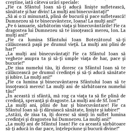
creștine, iată câteva urări speciale:
„Fie ca Sfântul Ioan să-ți aducă liniște sufletească,
sănătate și har divin! La mulți ani binecuvântați!”
„Să ai o zi minunată, plină de bucurii și pace sufletească!
Dumnezeu să te binecuvânteze, Ioana! La mulți ani!”
„Pe 6 ianuarie, sărbătorim viața și binecuvântările! Fie ca
dragostea lui Dumnezeu să te însoțească mereu, Ion. La
mulți ani!”
„Fie ca lumina Sfântului Ioan Botezătorul să-ți
călăuzească pașii pe drumul vieții. La mulți ani plini de
har!”
„La mulți ani binecuvântați! Fie ca Sfântul Ioan să
vegheze asupra ta și să-ți umple viața de har, pace și
bucurie!”
„De ziua numelui tău, îți doresc ca Sfântul Ioan să te
călăuzească pe drumul credinței și să-ți aducă sănătate
și iubire. La mulți ani!”
„Fie ca lumina și binecuvântarea Sfântului Ioan să te
însoțească mereu! La mulți ani de sărbătoarea numelui
tău!”
„În această zi sfântă, mă rog ca viața ta să fie plină de
credință, speranță și dragoste. La mulți ani de Sf. Ion!”
„La mulți ani, plini de har și binecuvântare! Fie ca
Sfântul Ioan să-ți dăruiască sănătate, liniște și iubire!”
„Astăzi, de ziua ta, îți doresc să simți în suflet lumina
credinței și dragostea lui Dumnezeu. La mulți ani!”
„La mulți ani de Sfântul Ioan! Fie ca această sărbătoare
să-ți aducă în dar pace, înțelepciune și bucurii divine!”