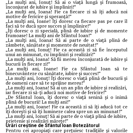
„La mulți ani, Ionuț! Să ai o viață lungă și frumoasă,
înconjurat de iubire și împliniri!”
„La mulți ani, Ioana! Fie ca fiecare zi să îți aducă noi
motive de fericire și speranță!”
„La mulți ani, Ioane! Îți doresc ca fiecare pas pe care îl
faci să te ducă spre succes și împlinire!”
„Îți doresc o zi specială, plină de iubire și de momente
frumoase! La mulți ani de Sfântul Ioan!”
„La mulți ani, Ioana! Să ai parte de o viață plină de
zâmbete, sănătate și momente de neuitat!”
„La mulți ani, Ionuț! Fie ca această zi să fie începutul
unui an minunat, cu împliniri și realizări!”
„La mulți ani, Ioana! Să fii mereu înconjurată de iubire și
bucurii în fiecare zi!”
„La mulți ani, Ioane! Fie ca Sfântul Ioan să te
binecuvânteze cu sănătate, iubire și succes!”
„La mulți ani, Ionuț! Îți doresc o viață plină de bucurii și
de oameni care să te sprijine mereu!”
„La mulți ani, Ioana! Să ai un an plin de iubire și realizări,
iar fiecare zi să-ți aducă noi motive de fericire!”
„De Sfântul Ioan, îți doresc o viață senină și o inimă
plină de bucurii! La mulți ani!”
„La mulți ani, Ioane! Fie ca această zi să îți aducă tot ce
îți dorești și să îți lumineze calea spre un an minunat!”
„La mulți ani, Ionuț! Să ai parte de o viață plină de iubire,
prietenie și realizări mărețe!”
Urări creștine de Sfântul Ioan Botezătorul
Pentru cei apropiați care prețuiesc tradițiile și valorile