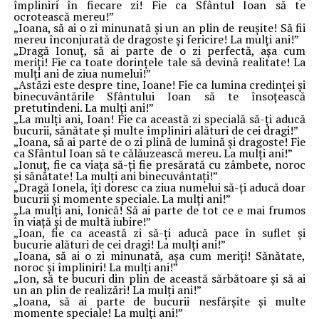
împliniri în fiecare zi! Fie ca Sfântul Ioan să te
ocrotească mereu!”
„Ioana, să ai o zi minunată și un an plin de reușite! Să fii
mereu înconjurată de dragoste și fericire! La mulți ani!”
„Dragă Ionuț, să ai parte de o zi perfectă, așa cum
meriți! Fie ca toate dorințele tale să devină realitate! La
mulți ani de ziua numelui!”
„Astăzi este despre tine, Ioane! Fie ca lumina credinței și
binecuvântările Sfântului Ioan să te însoțească
pretutindeni. La mulți ani!”
„La mulți ani, Ioan! Fie ca această zi specială să-ți aducă
bucurii, sănătate și multe împliniri alături de cei dragi!”
„Ioana, să ai parte de o zi plină de lumină și dragoste! Fie
ca Sfântul Ioan să te călăuzească mereu. La mulți ani!”
„Ionuț, fie ca viața să-ți fie presărată cu zâmbete, noroc
și sănătate! La mulți ani binecuvântați!”
„Dragă Ionela, îți doresc ca ziua numelui să-ți aducă doar
bucurii și momente speciale. La mulți ani!”
„La mulți ani, Ionică! Să ai parte de tot ce e mai frumos
în viață și de multă iubire!”
„Ioan, fie ca această zi să-ți aducă pace în suflet și
bucurie alături de cei dragi! La mulți ani!”
„Ioana, să ai o zi minunată, așa cum meriți! Sănătate,
noroc și împliniri! La mulți ani!”
„Ion, să te bucuri din plin de această sărbătoare și să ai
un an plin de realizări! La mulți ani!”
„Ioana, să ai parte de bucurii nesfârșite și multe
momente speciale! La mulți ani!”