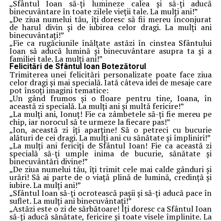
„Sfântul Ioan să-ți lumineze calea și să-ți aducă
binecuvântare în toate zilele vieții tale. La mulți ani!”
„De ziua numelui tău, îți doresc să fii mereu înconjurat
de harul divin și de iubirea celor dragi. La mulți ani
binecuvântați!”
„Fie ca rugăciunile înălțate astăzi în cinstea Sfântului
Ioan să aducă lumină și binecuvântare asupra ta și a
familiei tale. La mulți ani!”
Felicitări de Sfântul Ioan Botezătorul
Trimiterea unei felicitări personalizate poate face ziua
celor dragi și mai specială. Iată câteva idei de mesaje care
pot însoți imagini tematice:
„Un gând frumos și o floare pentru tine, Ioana, în
această zi specială. La mulți ani și multă fericire!”
„La mulți ani, Ionuț! Fie ca zâmbetele să-ți fie mereu pe
chip, iar norocul să te urmeze la fiecare pas!”
„Ion, această zi îți aparține! Să o petreci cu bucurie
alături de cei dragi. La mulți ani cu sănătate și împliniri!”
„La mulți ani fericiți de Sfântul Ioan! Fie ca această zi
specială să-ți umple inima de bucurie, sănătate și
binecuvântări divine!”
„De ziua numelui tău, îți trimit cele mai calde gânduri și
urări! Să ai parte de o viață plină de lumină, credință și
iubire. La mulți ani!”
„Sfântul Ioan să-ți ocrotească pașii și să-ți aducă pace în
suflet. La mulți ani binecuvântați!”
„Astăzi este o zi de sărbătoare! Îți doresc ca Sfântul Ioan
să-ți aducă sănătate, fericire și toate visele împlinite. La