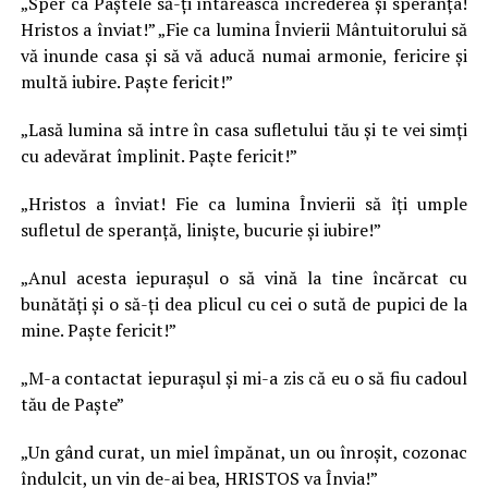
„Sper ca Paştele să-ţi întărească încrederea şi speranţa!
Hristos a înviat!” „Fie ca lumina Învierii Mântuitorului să
vă inunde casa şi să vă aducă numai armonie, fericire şi
multă iubire. Paşte fericit!”
„Lasă lumina să intre în casa sufletului tău şi te vei simţi
cu adevărat împlinit. Paște fericit!”
„Hristos a înviat! Fie ca lumina Învierii să îţi umple
sufletul de speranţă, linişte, bucurie şi iubire!”
„Anul acesta iepuraşul o să vină la tine încărcat cu
bunătăţi şi o să-ţi dea plicul cu cei o sută de pupici de la
mine. Paște fericit!”
„M-a contactat iepuraşul şi mi-a zis că eu o să fiu cadoul
tău de Paşte”
„Un gând curat, un miel împănat, un ou înroşit, cozonac
îndulcit, un vin de-ai bea, HRISTOS va Învia!”