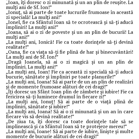
„Ioan, îți doresc o zi minunată și un an plin de reușite. La
mulți ani de Sf. Ion!”
„Ionuț, să ai parte de toate lucrurile frumoase în această
zi specială! La mulți ani!”
„Ionel, fie ca Sfântul Ioan să te ocrotească și să-ți aducă
împliniri! La mulți ani!”
„Ioana, să ai o zi de poveste și un an plin de bucurii! La
mulți ani!”
„La mulți ani, Ionică! Fie ca toate dorințele să-ți devină
realitate!”
„Oana, fie ca viața să-ți fie plină de har și binecuvântări!
La mulți ani de Sf. Ion!”
„Dragă Ioanela, să ai o zi magică și un an plin de
împliniri. La mulți ani!”
„La mulți ani, Ioan! Fie ca această zi specială să-ți aducă
bucurie, sănătate și împliniri pe toate planurile!”
„La mulți ani, Ioana! Să ai parte de un an plin de realizări
și de momente frumoase alături de cei dragi!”
„Îți doresc un Sfânt Ioan plin de zâmbete și iubire! Fie ca
fericirea să-ți lumineze drumul în fiecare zi!”
„La mulți ani, Ionuț! Să ai parte de o viață plină de
împliniri, sănătate și iubire!”
„La mulți ani, Ioana! Să ai o zi minunată și un an în care
fiecare vis să devină realitate!”
„De ziua ta, îți doresc ca toate dorințele tale să se
împlinească și ca Sfântul Ioan să te protejeze mereu!”
„La mulți ani, Ioane! Să ai parte de iubire, liniște și multe
momente de bucurie alături de cei dragi!”