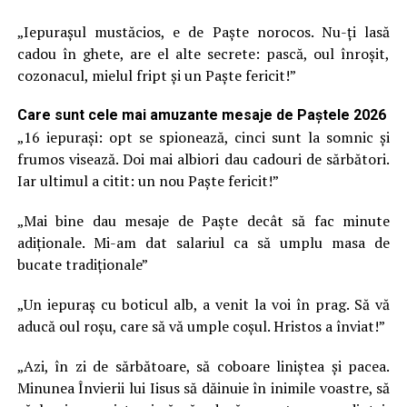
„Iepuraşul mustăcios, e de Paşte norocos. Nu-ţi lasă
cadou în ghete, are el alte secrete: pască, oul înroşit,
cozonacul, mielul fript şi un Paşte fericit!”
Care sunt cele mai amuzante mesaje de Paștele 2026
„16 iepuraşi: opt se spionează, cinci sunt la somnic şi
frumos visează. Doi mai albiori dau cadouri de sărbători.
Iar ultimul a citit: un nou Paşte fericit!”
„Mai bine dau mesaje de Paşte decât să fac minute
adiţionale. Mi-am dat salariul ca să umplu masa de
bucate tradiţionale”
„Un iepuraş cu boticul alb, a venit la voi în prag. Să vă
aducă oul roşu, care să vă umple coşul. Hristos a înviat!”
„Azi, în zi de sărbătoare, să coboare liniştea şi pacea.
Minunea Învierii lui Iisus să dăinuie în inimile voastre, să