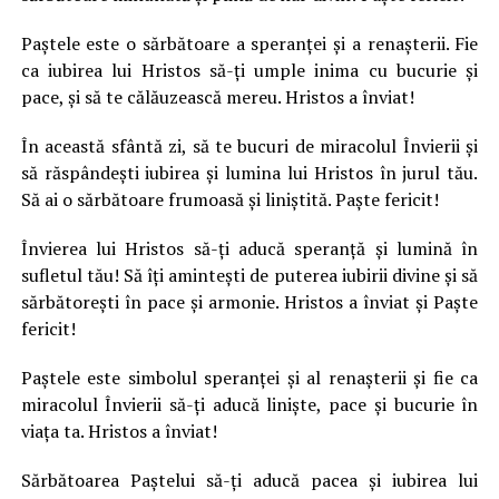
Paștele este o sărbătoare a speranței și a renașterii. Fie
ca iubirea lui Hristos să-ți umple inima cu bucurie și
pace, și să te călăuzească mereu. Hristos a înviat!
În această sfântă zi, să te bucuri de miracolul Învierii și
să răspândeşti iubirea și lumina lui Hristos în jurul tău.
Să ai o sărbătoare frumoasă și liniştită. Paște fericit!
Învierea lui Hristos să-ți aducă speranță și lumină în
sufletul tău! Să îţi aminteşti de puterea iubirii divine și să
sărbătoreşti în pace și armonie. Hristos a înviat și Paște
fericit!
Paștele este simbolul speranței și al renașterii şi fie ca
miracolul Învierii să-ți aducă liniște, pace și bucurie în
viața ta. Hristos a înviat!
Sărbătoarea Paștelui să-ți aducă pacea și iubirea lui