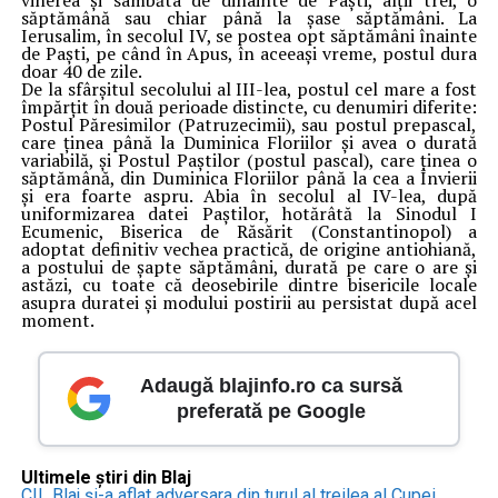
vinerea şi sâmbăta de dinainte de Paşti, alţii trei, o
săptămână sau chiar până la şase săptămâni. La
Ierusalim, în secolul IV, se postea opt săptămâni înainte
de Paşti, pe când în Apus, în aceeaşi vreme, postul dura
doar 40 de zile.
De la sfârşitul secolului al III-lea, postul cel mare a fost
împărţit în două perioade distincte, cu denumiri diferite:
Postul Păresimilor (Patruzecimii), sau postul prepascal,
care ţinea până la Duminica Floriilor şi avea o durată
variabilă, şi Postul Paştilor (postul pascal), care ţinea o
săptămână, din Duminica Floriilor până la cea a Învierii
şi era foarte aspru. Abia în secolul al IV-lea, după
uniformizarea datei Paştilor, hotărâtă la Sinodul I
Ecumenic, Biserica de Răsărit (Constantinopol) a
adoptat definitiv vechea practică, de origine antiohiană,
a postului de şapte săptămâni, durată pe care o are şi
astăzi, cu toate că deosebirile dintre bisericile locale
asupra duratei şi modului postirii au persistat după acel
moment.
Adaugă blajinfo.ro ca sursă
preferată pe Google
Ultimele știri din Blaj
CIL Blaj și-a aflat adversara din turul al treilea al Cupei