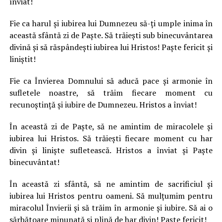
înviat!
Fie ca harul și iubirea lui Dumnezeu să-ți umple inima în
această sfântă zi de Paște. Să trăiești sub binecuvântarea
divină și să răspândești iubirea lui Hristos! Paște fericit și
liniştit!
Fie ca Învierea Domnului să aducă pace și armonie în
sufletele noastre, să trăim fiecare moment cu
recunoștință și iubire de Dumnezeu. Hristos a înviat!
În această zi de Paște, să ne amintim de miracolele și
iubirea lui Hristos. Să trăiești fiecare moment cu har
divin și liniște sufletească. Hristos a înviat și Paște
binecuvântat!
În această zi sfântă, să ne amintim de sacrificiul și
iubirea lui Hristos pentru oameni. Să mulțumim pentru
miracolul Învierii și să trăim în armonie și iubire. Să ai o
sărbătoare minunată și plină de har divin! Paște fericit!