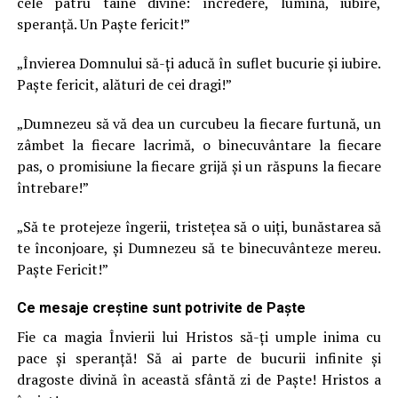
cele patru taine divine: încredere, lumină, iubire,
speranţă. Un Paște fericit!”
„Învierea Domnului să-ți aducă în suflet bucurie și iubire.
Paște fericit, alături de cei dragi!”
„Dumnezeu să vă dea un curcubeu la fiecare furtună, un
zâmbet la fiecare lacrimă, o binecuvântare la fiecare
pas, o promisiune la fiecare grijă și un răspuns la fiecare
întrebare!”
„Să te protejeze îngerii, tristeţea să o uiţi, bunăstarea să
te înconjoare, și Dumnezeu să te binecuvânteze mereu.
Paște Fericit!”
Ce mesaje creștine sunt potrivite de Paşte
Fie ca magia Învierii lui Hristos să-ţi umple inima cu
pace și speranță! Să ai parte de bucurii infinite și
dragoste divină în această sfântă zi de Paște! Hristos a