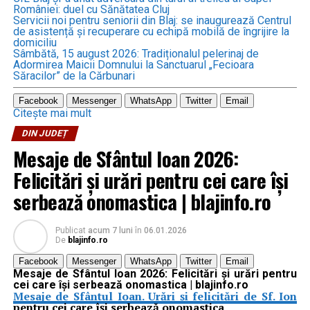
României: duel cu Sănătatea Cluj
Servicii noi pentru seniorii din Blaj: se inaugurează Centrul
de asistență și recuperare cu echipă mobilă de îngrijire la
domiciliu
Sâmbătă, 15 august 2026: Tradiționalul pelerinaj de
Adormirea Maicii Domnului la Sanctuarul „Fecioara
Săracilor” de la Cărbunari
Facebook
Messenger
WhatsApp
Twitter
Email
Citește mai mult
DIN JUDEȚ
Mesaje de Sfântul Ioan 2026:
Felicitări și urări pentru cei care își
serbează onomastica | blajinfo.ro
Publicat
acum 7 luni
în
06.01.2026
De
blajinfo.ro
Facebook
Messenger
WhatsApp
Twitter
Email
Mesaje de Sfântul Ioan 2026: Felicitări și urări pentru
cei care își serbează onomastica | blajinfo.ro
Mesaje de Sfântul Ioan. Urări și felicitări de Sf. Ion
pentru cei care își serbează onomastica