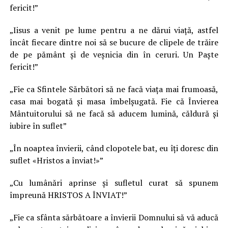
fericit!”
„Iisus a venit pe lume pentru a ne dărui viață, astfel
încât fiecare dintre noi să se bucure de clipele de trăire
de pe pământ și de veșnicia din în ceruri. Un Paște
fericit!”
„Fie ca Sfintele Sărbători să ne facă viaţa mai frumoasă,
casa mai bogată şi masa îmbelșugată. Fie că Învierea
Mântuitorului să ne facă să aducem lumină, căldură şi
iubire în suflet”
„În noaptea învierii, când clopotele bat, eu îţi doresc din
suflet «Hristos a înviat!»”
„Cu lumânări aprinse şi sufletul curat să spunem
împreună HRISTOS A ÎNVIAT!”
„Fie ca sfânta sărbătoare a învierii Domnului să vă aducă