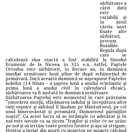
sărbătoare a
cărei dată
este
variabilă şi
în jurul
căreia sunt
fixate alte
sărbători,
precum
Rusaliile.
Regula după
care se
calculează ziua exactă a fost stabilită la Sinodul
Ecumenic de la Niceea, în 325 e.n. Astfel, Paştele
Ortodox este sărbătorit, în fiecare an, în duminica
imediat următoare lunii pline de după echinocţiul de
primăvară. Dacă această duminică se suprapune Paştelor
iudeilor (14 Nisan – a şaptea lună a anului ecleziastic şi
prima lună a anului civil în calendarul ebraic),
sărbătoarea va fi mutată în duminica următoare.
Sărbătoarea Paştelui este momentul în care prăznuim
“omorârea morţii, sfărâmarea iadului şi începătura altei
vieţi veşnice şi săltând îl lăudam pe Mântuitorul, pe cel
unul binecuvântat şi preamărit, Dumnezeul părinţilor
noştri”. Ca acest lucru să se întâmple cu adevărat şi în
noi este nevoie ca sa zicem “fraţilor şi celor ce ne urăsc
pe noi şi să iertăm toate pentru Înviere şi aşa să strigam:
Hristos a înviat din morţi cu moartea pe moarte călcând