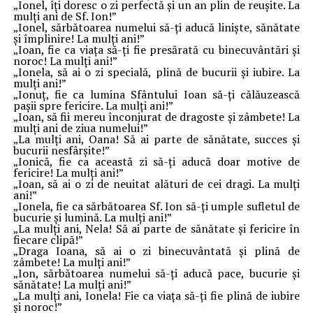
„Ionel, îți doresc o zi perfectă și un an plin de reușite. La
mulți ani de Sf. Ion!”
„Ionel, sărbătoarea numelui să-ți aducă liniște, sănătate
și împlinire! La mulți ani!”
„Ioan, fie ca viața să-ți fie presărată cu binecuvântări și
noroc! La mulți ani!”
„Ionela, să ai o zi specială, plină de bucurii și iubire. La
mulți ani!”
„Ionuț, fie ca lumina Sfântului Ioan să-ți călăuzească
pașii spre fericire. La mulți ani!”
„Ioan, să fii mereu înconjurat de dragoste și zâmbete! La
mulți ani de ziua numelui!”
„La mulți ani, Oana! Să ai parte de sănătate, succes și
bucurii nesfârșite!”
„Ionică, fie ca această zi să-ți aducă doar motive de
fericire! La mulți ani!”
„Ioan, să ai o zi de neuitat alături de cei dragi. La mulți
ani!”
„Ionela, fie ca sărbătoarea Sf. Ion să-ți umple sufletul de
bucurie și lumină. La mulți ani!”
„La mulți ani, Nela! Să ai parte de sănătate și fericire în
fiecare clipă!”
„Draga Ioana, să ai o zi binecuvântată și plină de
zâmbete! La mulți ani!”
„Ion, sărbătoarea numelui să-ți aducă pace, bucurie și
sănătate! La mulți ani!”
„La mulți ani, Ionela! Fie ca viața să-ți fie plină de iubire
și noroc!”