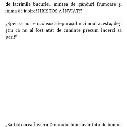
de lacrimile bucuriei, mintea de gânduri frumoase şi
inima de iubire! HRISTOS A ÎNVIAT!”
„Sper să nu te ocolească iepuraşul nici anul acesta, deşi
ştiu că nu ai fost atât de cuminte precum încerci să
pari!”
„Sărbătoarea Învierii Domnului binecuvântată de lumina