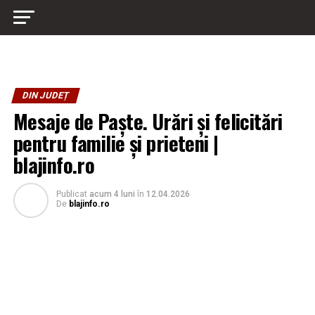
DIN JUDEȚ
Mesaje de Paște. Urări și felicitări
pentru familie și prieteni |
blajinfo.ro
Publicat
acum 4 luni
în
12.04.2026
De
blajinfo.ro