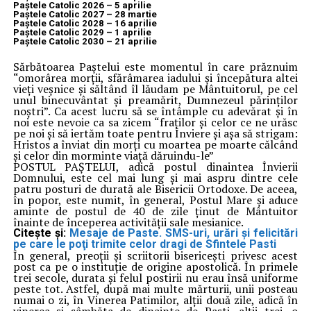
Paștele Catolic 2026 – 5 aprilie
Paștele Catolic 2027 – 28 martie
Paștele Catolic 2028 – 16 aprilie
Paștele Catolic 2029 – 1 aprilie
Paștele Catolic 2030 – 21 aprilie
Sărbătoarea Paştelui este momentul în care prăznuim
“omorârea morţii, sfărâmarea iadului şi începătura altei
vieţi veşnice şi săltând îl lăudam pe Mântuitorul, pe cel
unul binecuvântat şi preamărit, Dumnezeul părinţilor
noştri”. Ca acest lucru să se întâmple cu adevărat şi în
noi este nevoie ca sa zicem “fraţilor şi celor ce ne urăsc
pe noi şi să iertăm toate pentru Înviere şi aşa să strigam:
Hristos a înviat din morţi cu moartea pe moarte călcând
şi celor din morminte viaţă dăruindu-le”
POSTUL PAŞTELUI, adică postul dinaintea Învierii
Domnului, este cel mai lung şi mai aspru dintre cele
patru posturi de durată ale Bisericii Ortodoxe. De aceea,
în popor, este numit, în general, Postul Mare şi aduce
aminte de postul de 40 de zile ţinut de Mântuitor
înainte de începerea activităţii sale mesianice.
Citește și:
Mesaje de Paste. SMS-uri, urări şi felicitări
pe care le poţi trimite celor dragi de Sfintele Pasti
În general, preoţii şi scriitorii bisericeşti privesc acest
post ca pe o instituţie de origine apostolică. În primele
trei secole, durata şi felul postirii nu erau însă uniforme
peste tot. Astfel, după mai multe mărturii, unii posteau
numai o zi, în Vinerea Patimilor, alţii două zile, adică în