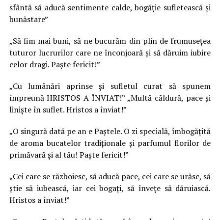
sfântă să aducă sentimente calde, bogăţie sufletească şi
bunăstare”
„Să fim mai buni, să ne bucurăm din plin de frumuseţea
tuturor lucrurilor care ne înconjoară şi să dăruim iubire
celor dragi. Paște fericit!”
„Cu lumânări aprinse şi sufletul curat să spunem
împreună HRISTOS A ÎNVIAT!” „Multă căldură, pace și
liniște în suflet. Hristos a înviat!”
„O singură dată pe an e Paştele. O zi specială, îmbogăţită
de aroma bucatelor tradiţionale şi parfumul florilor de
primăvară şi al tău! Paşte fericit!”
„Cei care se războiesc, să aducă pace, cei care se urăsc, să
ştie să iubească, iar cei bogaţi, să înveţe să dăruiască.
Hristos a înviat!”