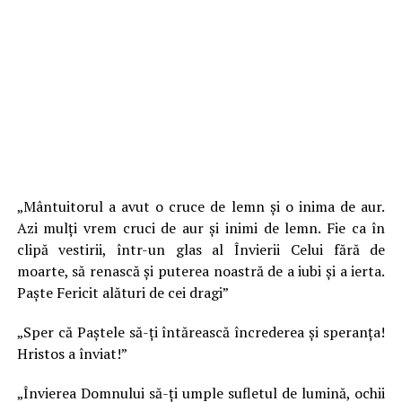
„Mântuitorul a avut o cruce de lemn și o inima de aur.
Azi mulți vrem cruci de aur și inimi de lemn. Fie ca în
clipă vestirii, într-un glas al Învierii Celui fără de
moarte, să renască și puterea noastră de a iubi și a ierta.
Paște Fericit alături de cei dragi”
„Sper că Paştele să-ţi întărească încrederea şi speranţa!
Hristos a înviat!”
„Învierea Domnului să-ţi umple sufletul de lumină, ochii