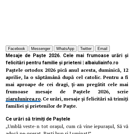
Facebook
Messenger
WhatsApp
Twitter
Email
Mesaje de Paște 2026. Cele mai frumoase urări și
felicitări pentru familie și prieteni | albaiuliainfo.ro
Paștele ortodox 2026 pică anul acesta, duminică, 12
aprilie, la o săptămână după cel catolic. Pentru a fi
mai aproape de cei dragi, ți-am pregătit cele mai
frumoase mesaje de Paștele 2026, scrie
ziarulunirea.ro
. Ce urări, mesaje și felicitări să trimiți
familiei și prietenilor de Paște.
Ce urări să trimiți de Paștele
„Umblă veste-n tot orașul, cum că vine iepurașul, Să vă
aducă pe-nserat, Paști bun și Luminat!”