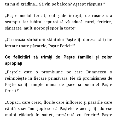
tu nu ai grădina… Să vin pe balcon? Aștept răspuns!”
„Paște mielul fericit, oul șade înroșit, de rușine s-a
scumpit, iar iubitul iepuroi să vă aducă euroi, fericire,
sănătate, mult noroc și spor la toate”
„Cu ocazia sărbătorii sfântului Paște îți doresc să-ți fie
iertate toate păcatele, Paște Fericit!”
Ce felicitări să trimiți de Paște familiei și celor
apropiați
„Paștele este o promisiune pe care Dumnezeu o
reînnoiește în fiecare primăvara. Fie că promisiunea de
Paște să îţi umple inima de pace și bucurie! Paște
fericit!”
„Copacii care cresc, florile care înfloresc și păsările care
cântă suav îmi şoptesc că Paștele e aici și îți doresc
multă căldură în suflet, presărată cu fericire! Paște