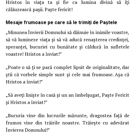
Hristos în viața ta şi fie ca lumina divină să îți
călăuzească pașii. Paște fericit!
Mesaje frumoase pe care să le trimiți de Paștele
„Minunea Învierii Domnului să dăinuie în inimile voastre,
să vă lumineze viața și să vă aducă renașterea credinței,
speranței, bucuriei cu bunătate și căldură în sufletele
voastre! Hristos a înviat!”
„Poate o să ți se pară complet lipsit de originalitate, dar
știi că vorbele simple sunt și cele mai frumoase. Așa că
Hristos a înviat!”
„Să aveți liniște în casă și un an îmbelșugat, Paște Fericit
și Hristos a înviat!”
„Bucuria vine din lucrurile mărunte, dragostea față de
frumos vine din trăirile noastre. Trăiește cu adevărat
Învierea Domnului!”