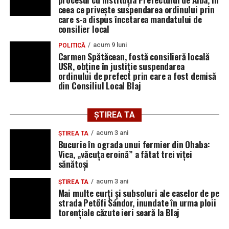
ceea ce privește suspendarea ordinului prin
care s-a dispus încetarea mandatului de
consilier local
acum 9 luni
POLITICĂ
Carmen Spătăcean, fostă consilieră locală
USR, obține în justiție suspendarea
ordinului de prefect prin care a fost demisă
din Consiliul Local Blaj
ȘTIREA TA
acum 3 ani
ȘTIREA TA
Bucurie în ograda unui fermier din Ohaba:
Vica, „văcuța eroină” a fătat trei viței
sănătoși
acum 3 ani
ȘTIREA TA
Mai multe curți și subsoluri ale caselor de pe
strada Petőfi Sándor, inundate în urma ploii
torențiale căzute ieri seară la Blaj