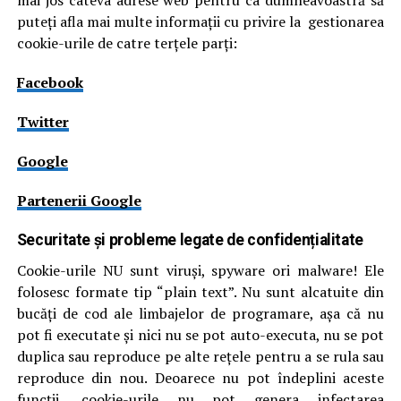
mai jos câteva adrese web pentru ca dumneavoastră să
puteți afla mai multe informații cu privire la gestionarea
cookie-urile de catre terțele parți:
Facebook
Twitter
Google
Partenerii Google
Securitate și probleme legate de confidențialitate
Cookie-urile NU sunt viruși, spyware ori malware! Ele
folosesc formate tip “plain text”. Nu sunt alcatuite din
bucăți de cod ale limbajelor de programare, așa că nu
pot fi executate și nici nu se pot auto-executa, nu se pot
duplica sau reproduce pe alte rețele pentru a se rula sau
reproduce din nou. Deoarece nu pot îndeplini aceste
funcții, cookie-urile nu pot genera infectarea