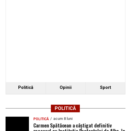
Politică
Opinii
Sport
POLITICĂ
acum 8 luni
POLITICĂ
Carmen Spătăcean a câștigat definitiv
procesul cu Instituția Prefectului de Alba, în