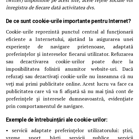
twitter) disponibile pe acest site, acele rețele sociale vor
înregistra de fiecare dată activitatea dvs.
De ce sunt cookie-urile importante pentru Internet?
Cookie-urile reprezintă punctul central al funcționarii
eficiente a Internetului, ajutând la asigurarea unei
experiențe de navigare prietenoase, adaptată
preferințelor și intereselor fiecarui utilizator. Refuzarea
sau dezactivarea cookie-urilor poate duce la
imposibilitatea folisirii anumitor website-uri. Dacă
refuzați sau dezactivați cookie-urile nu înseamna că nu
veți mai primi publicitate online. Acest lucru va face ca
publicitatea care vă va fi afișată să nu mai țină cont de
preferințele și interesele dumneavoastră, evidențiate
prin comportamentul de navigare.
Exemple de întrebuințări ale cookie-urilor:
• servicii adaptate preferințelor utilizatorului: știri,
vreme, sport, hărți, servicii publice, servicii