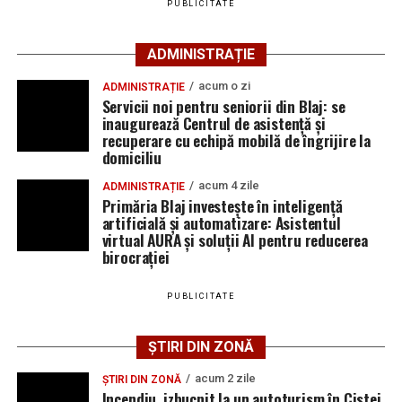
PUBLICITATE
ADMINISTRAȚIE
acum o zi
ADMINISTRAȚIE
Servicii noi pentru seniorii din Blaj: se
inaugurează Centrul de asistență și
recuperare cu echipă mobilă de îngrijire la
domiciliu
acum 4 zile
ADMINISTRAȚIE
Primăria Blaj investește în inteligență
artificială și automatizare: Asistentul
virtual AURA și soluții AI pentru reducerea
birocrației
PUBLICITATE
ȘTIRI DIN ZONĂ
acum 2 zile
ȘTIRI DIN ZONĂ
Incendiu, izbucnit la un autoturism în Cistei.