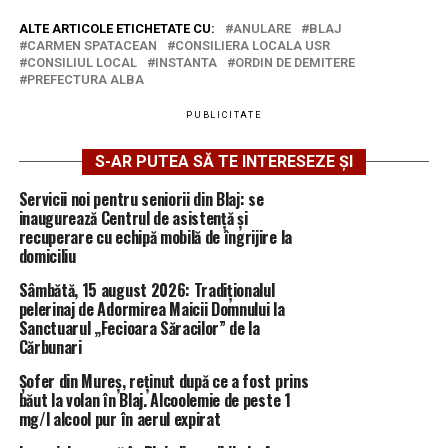
ALTE ARTICOLE ETICHETATE CU:
ANULARE
BLAJ
CARMEN SPATACEAN
CONSILIERA LOCALA USR
CONSILIUL LOCAL
INSTANTA
ORDIN DE DEMITERE
PREFECTURA ALBA
PUBLICITATE
S-AR PUTEA SĂ TE INTERESEZE ȘI
Servicii noi pentru seniorii din Blaj: se
inaugurează Centrul de asistență și
recuperare cu echipă mobilă de îngrijire la
domiciliu
Sâmbătă, 15 august 2026: Tradiționalul
pelerinaj de Adormirea Maicii Domnului la
Sanctuarul „Fecioara Săracilor” de la
Cărbunari
Șofer din Mureș, reținut după ce a fost prins
băut la volan în Blaj. Alcoolemie de peste 1
mg/l alcool pur în aerul expirat