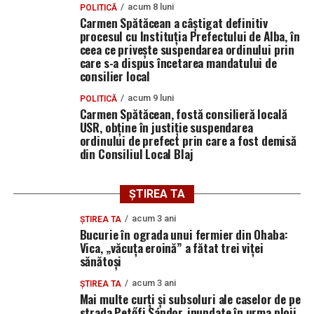
Adormirea Maicii Domnului la Sanctuarul „Fecioara
acum 8 luni
POLITICĂ
Săracilor” de la Cărbunari
Carmen Spătăcean a câștigat definitiv
procesul cu Instituția Prefectului de Alba, în
ceea ce privește suspendarea ordinului prin
care s-a dispus încetarea mandatului de
consilier local
acum 9 luni
POLITICĂ
Carmen Spătăcean, fostă consilieră locală
USR, obține în justiție suspendarea
ordinului de prefect prin care a fost demisă
din Consiliul Local Blaj
ȘTIREA TA
acum 3 ani
ȘTIREA TA
Bucurie în ograda unui fermier din Ohaba:
Vica, „văcuța eroină” a fătat trei viței
sănătoși
acum 3 ani
ȘTIREA TA
Mai multe curți și subsoluri ale caselor de pe
strada Petőfi Sándor, inundate în urma ploii