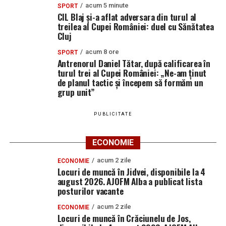
acum 5 minute
SPORT
CIL Blaj și-a aflat adversara din turul al
treilea al Cupei României: duel cu Sănătatea
Cluj
acum 8 ore
SPORT
Antrenorul Daniel Tătar, după calificarea în
turul trei al Cupei României: „Ne-am ținut
de planul tactic și începem să formăm un
grup unit”
PUBLICITATE
ECONOMIE
acum 2 zile
ECONOMIE
Locuri de muncă în Jidvei, disponibile la 4
august 2026. AJOFM Alba a publicat lista
posturilor vacante
acum 2 zile
ECONOMIE
Locuri de muncă în Crăciunelu de Jos,