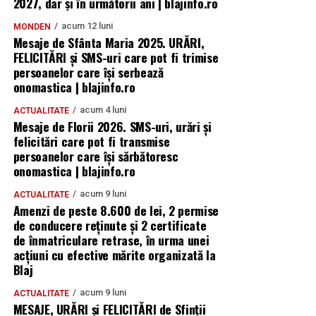
2027, dar și în următorii ani | blajinfo.ro
acum 12 luni
MONDEN
Mesaje de Sfânta Maria 2025. URĂRI,
FELICITĂRI și SMS-uri care pot fi trimise
persoanelor care își serbează
onomastica | blajinfo.ro
acum 4 luni
ACTUALITATE
Mesaje de Florii 2026. SMS-uri, urări și
felicitări care pot fi transmise
persoanelor care îşi sărbătoresc
onomastica | blajinfo.ro
acum 9 luni
ACTUALITATE
Amenzi de peste 8.600 de lei, 2 permise
de conducere reținute și 2 certificate
de înmatriculare retrase, în urma unei
acțiuni cu efective mărite organizată la
Blaj
acum 9 luni
ACTUALITATE
MESAJE, URĂRI și FELICITĂRI de Sfinții