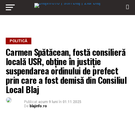
POLITICĂ
Carmen Spătăcean, fostă consilieră
locală USR, obține în justiție
suspendarea ordinului de prefect
prin care a fost demisă din Consiliul
Local Blaj
Publicat
acum 9 luni
în
01.11.2025
De
blajinfo.ro