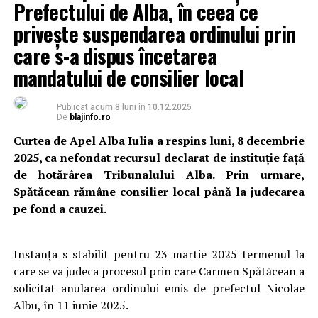
Prefectului de Alba, în ceea ce
privește suspendarea ordinului prin
care s-a dispus încetarea
mandatului de consilier local
Publicat
acum 8 luni
în
10.12.2025
De
blajinfo.ro
Curtea de Apel Alba Iulia a respins luni, 8 decembrie
2025, ca nefondat recursul declarat de instituție față
de hotărârea Tribunalului Alba. Prin urmare,
Spătăcean rămâne consilier local până la judecarea
pe fond a cauzei.
Instanța s stabilit pentru 23 martie 2025 termenul la
care se va judeca procesul prin care Carmen Spătăcean a
solicitat anularea ordinului emis de prefectul Nicolae
Albu, în 11 iunie 2025.