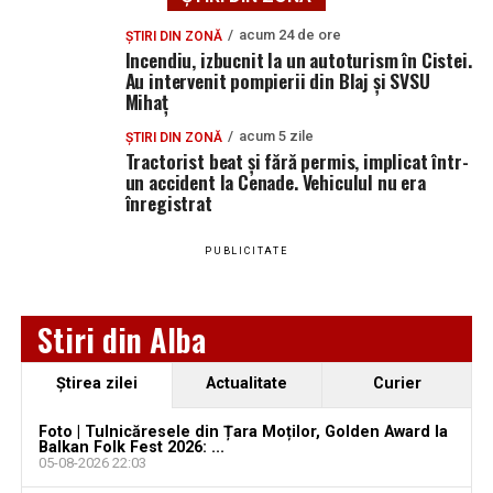
Mi-aș fi dorit ca blajinfo.ro să nu intre în jocul acestor și
acum 24 de ore
ȘTIRI DIN ZONĂ
Incendiu, izbucnit la un autoturism în Cistei.
să dovedească profesionalism, depunând toate
Au intervenit pompierii din Blaj și SVSU
diligențele pentru a informa corect cititorii din Blaj și nu
Mihaț
numai.
acum 5 zile
ȘTIRI DIN ZONĂ
Tractorist beat și fără permis, implicat într-
În consecință vă rog respectuos să procedați la
un accident la Cenade. Vehiculul nu era
modificarea titlului articolului inițial prin folosirea
înregistrat
adecvată a modului condițional-optativ, eliminând
dezinformarea cu privire la situația mandatului meu de
PUBLICITATE
consilier la Consiliul Local al municipiului Blaj, și să
publicați acest răspuns pentru completarea căruia vă
stau la dispoziție cu toată deschiderea.
Stiri din Alba
Sunt și rămân consilier local până la momentul la care
Ştirea zilei
Actualitate
Curier
justiția se va pronunța definitiv și irevocabil în această
cauză.
Foto | Tulnicăresele din Țara Moților, Golden Award la
Balkan Folk Fest 2026: ...
05-08-2026 22:03
Mulțumesc!