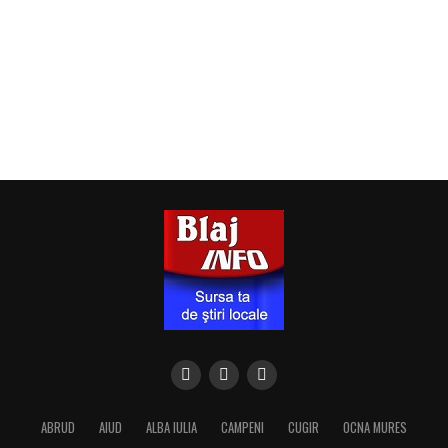
ABRUD
AIUD
ALBA IULIA
CAMPENI
CUGIR
OCNA MURES