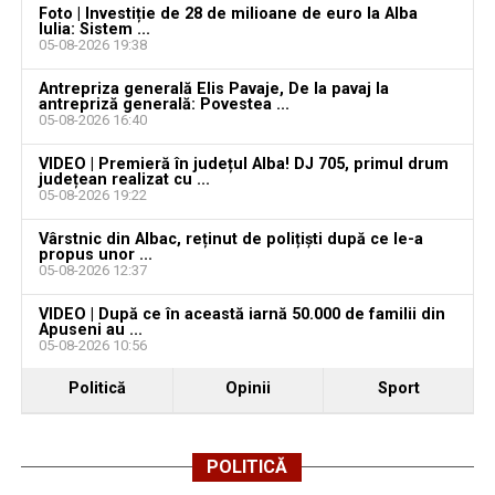
Foto | Investiție de 28 de milioane de euro la Alba
CARMEN SPĂTĂCEAN,
Iulia: Sistem ...
05-08-2026 19:38
Consilier local USR
Consiliul Local BLAJ
Antrepriza generală Elis Pavaje, De la pavaj la
antrepriză generală: Povestea ...
05-08-2026 16:40
VIDEO | Premieră în județul Alba! DJ 705, primul drum
Adaugă blajinfo.ro ca sursă
județean realizat cu ...
05-08-2026 19:22
preferată pe Google
Vârstnic din Albac, reținut de polițiști după ce le-a
propus unor ...
Ultimele știri din Blaj
05-08-2026 12:37
VIDEO | După ce în această iarnă 50.000 de familii din
CIL Blaj și-a aflat adversara din turul al treilea al
Apuseni au ...
Cupei României: duel cu Sănătatea Cluj
05-08-2026 10:56
Servicii noi pentru seniorii din Blaj: se inaugurează
Politică
Opinii
Sport
Centrul de asistență și recuperare cu echipă mobilă
de îngrijire la domiciliu
POLITICĂ
Sâmbătă, 15 august 2026: Tradiționalul pelerinaj de