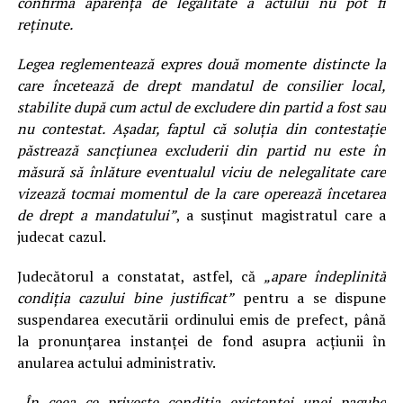
confirma aparenţa de legalitate a actului nu pot fi
reţinute.
Legea reglementează expres două momente distincte la
care încetează de drept mandatul de consilier local,
stabilite după cum actul de excludere din partid a fost sau
nu contestat. Aşadar, faptul că soluţia din contestaţie
păstrează sancţiunea excluderii din partid nu este în
măsură să înlăture eventualul viciu de nelegalitate care
vizează tocmai momentul de la care operează încetarea
de drept a mandatului”
, a susținut magistratul care a
judecat cazul.
Judecătorul a constatat, astfel, că
„apare îndeplinită
condiţia cazului bine justificat”
pentru a se dispune
suspendarea executării ordinului emis de prefect, până
la pronunţarea instanţei de fond asupra acţiunii în
anularea actului administrativ.
„În ceea ce priveşte condiţia existenţei unei pagube