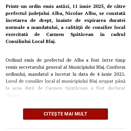
reclamantă împotriva Deciziei de excludere din partid ar
Printr-un ordin emis astăzi, 11 iunie 2025, de către
confirma aparenţa de legalitate a actului nu pot fi
prefectul județului Alba, Nicolae Albu, se constată
reţinute. Legea reglementează expres două momente
încetarea de drept, înainte de expirarea duratei
distincte la care încetează de drept mandatul de consilier
normale a mandatului, a calității de consilier local
local, stabilite după cum actul de excludere din partid a
exercitată de Carmen Spătăcean în cadrul
fost sau nu contestat. Aşadar, faptul că soluţia din
Consiliului Local Blaj.
contestaţie păstrează sancţiunea excluderii din partid nu
este în măsură să înlăture eventualul viciu de
nelegalitate care vizează tocmai momentul de la care
Ordinul emis de prefectul de Alba a fost între timp
operează încetarea de drept a mandatului”
, a susținut
remis secretarului general al Municipiului Blaj. Conform
judecătorul de la Tribunalul Alba, care a emis hotărârea
ordinului, mandatul a încetat la data de 4 iunie 2025.
ce a fost menținută la Curtea de Apel.
Locul de consilier local al municipiului Blaj ocupat până
la acea dată de Carmen Spătăcean a fost declarat
Judecătorul a constatat, astfel, că „apare îndeplinită
vacant.
condiţia cazului bine justificat” pentru a se dispune
suspendarea executării ordinului emis de prefect, până
Carmen Spătăcean a fost exclusă din USR printr-o
la pronunţarea instanţei de fond asupra acţiunii în
CITEȘTE MAI MULT
decizie luată în ședința Biroului Județean Alba al
anularea actului administrativ.
formațiunii care avut loc în 26 mai 2025.