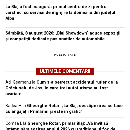
La Blaj a fost inaugurat primul centru de zi pentru
vârstnici cu servicii de îngrijire la domiciliu din județul
Alba
Sâmbătă, 8 august 2026: „Blaj Showdown” aduce expoziții
și competiții dedicate pasionaților de automobile
PUBLICITATE
ULTIMELE COMENTARII
Adi Geamanu
la
Cum s-a petrecut accidentul rutier de la
Crăciunelu de Jos, în care trei autoturisme au fost
avariate
Badea H
la
Gheorghe Rotar: „La Blaj, deszăpezirea se face
cu angajații Primăriei și este în grafic”
Comsa L
la
Gheorghe Rotar, primar Blaj: „Vă invit să
întâmpinăm sosirea anului 2026 cu tradiționalul foc de