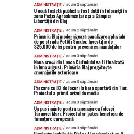
acum 2 săptămâni
ADMINISTRAȚIE
O nouă toaletă publică a fost dată în folosință în
zona Pieței Agroalimentare și a Câmpiei
Libertății din Blaj
acum 2 săptămâni
ADMINISTRAȚIE
Primăria Blaj modernizează canalizarea pluvială
de pe strada Petőfi Sándor. Investiție de
325.000 de lei pentru prevenirea inundațiilor
acum 3 săptămâni
ADMINISTRAȚIE
Noua creșă din Lunca Ciufudului va fi finalizată
în luna august. Primăria Blaj pregătește
amenajările exterioare
acum 3 săptămâni
ADMINISTRAȚIE
Parcare cu 82 de locuri la baza sportivă din Tiur.
Proiectul a primit avizul de mediu
acum 3 săptămâni
ADMINISTRAȚIE
Un pas înainte pentru amenajarea falezei
Târnavei Mari. Proiectul ar putea beneficia de
finanțare europeană
acum 3 săptămâni
ADMINISTRAȚIE