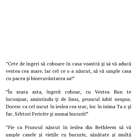
”Cete de îngeri să coboare în casa voastră și să vă aducă
vestea cea mare. Iar cel ce s-a născut, să vă umple casa
cu pacea și binecuvântarea sa!”
”Ȋn seara asta, ȋngerii coboarӑ, cu Vestea Bunӑ te
ȋnconjoarӑ, amintindu-ți de Iisus, pruncul iubit nespus.
Doresc ca cel nӑscut ȋn ieslea cea sӑracӑ, loc ȋn inima Ta sӑ-și
facӑ. Sӑrbӑtori Fericite și numai bucurii!”
”Fie ca Pruncul născut în ieslea din Bethleem să vă
umple casele și viețile cu bucurie, sănătate și multă