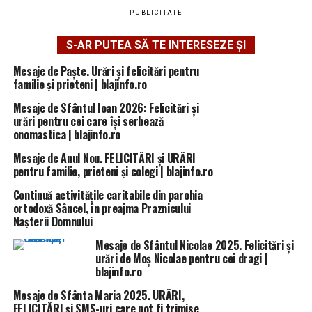
PUBLICITATE
S-AR PUTEA SĂ TE INTERESEZE ȘI
Mesaje de Paște. Urări și felicitări pentru
familie și prieteni | blajinfo.ro
Mesaje de Sfântul Ioan 2026: Felicitări și
urări pentru cei care își serbează
onomastica | blajinfo.ro
Mesaje de Anul Nou. FELICITĂRI și URĂRI
pentru familie, prieteni și colegi | blajinfo.ro
Continuă activitățile caritabile din parohia
ortodoxă Sâncel, în preajma Praznicului
Nașterii Domnului
Mesaje de Sfântul Nicolae 2025. Felicitări și
urări de Moș Nicolae pentru cei dragi |
blajinfo.ro
Mesaje de Sfânta Maria 2025. URĂRI,
FELICITĂRI și SMS-uri care pot fi trimise