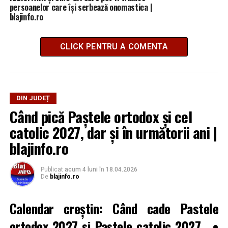
persoanelor care își serbează onomastica |
blajinfo.ro
CLICK PENTRU A COMENTA
DIN JUDEȚ
Când pică Paștele ortodox și cel
catolic 2027, dar și în următorii ani |
blajinfo.ro
Publicat
acum 4 luni
în
18.04.2026
De
blajinfo.ro
Calendar creștin: Când cade
Pastele
ortodox 2027
și Paștele catolic 2027
. •