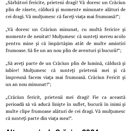
„Sărbători fericite, prieteni dragi! Vă doresc un Crăciun
plin de râsete, căldură și momente minunate alături de
cei dragi. Vă mulțumesc că faceți viața mai frumoasă!”;
„Vă doresc un Crăciun minunat, cu multă fericire și
momente de neuitat! Mulțumesc că sunteți mereu acolo
pentru mine și că împărtășim atât de multe amintiri
frumoase. Să fie un an nou plin de aventuri și bucurii!”;
„Să aveți parte de un Crăciun plin de lumină, căldură și
iubire! Mulțumesc că sunteți prietenii mei și că
împreună facem viața mai frumoasă. Crăciun Fericit și
un an nou minunat!”;
„Crăciun fericit, prietenii mei dragi! Fie ca această
perioadă să vă aducă liniște în suflet, bucurii în inimi și
multe clipe frumoase alături de cei dragi. Vă mulțumesc
că sunteți parte din viața mea!”.