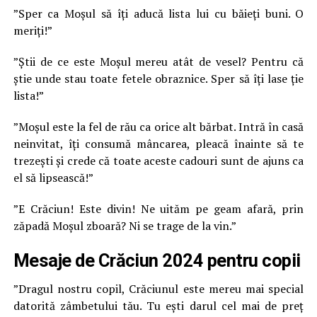
”Sper ca Moșul să îți aducă lista lui cu băieți buni. O
meriți!”
”Știi de ce este Moșul mereu atât de vesel? Pentru că
știe unde stau toate fetele obraznice. Sper să îți lase ție
lista!”
”Moșul este la fel de rău ca orice alt bărbat. Intră în casă
neinvitat, îți consumă mâncarea, pleacă înainte să te
trezești și crede că toate aceste cadouri sunt de ajuns ca
el să lipsească!”
”E Crăciun! Este divin! Ne uităm pe geam afară, prin
zăpadă Moșul zboară? Ni se trage de la vin.”
Mesaje de Crăciun 2024 pentru copii
”Dragul nostru copil, Crăciunul este mereu mai special
datorită zâmbetului tău. Tu ești darul cel mai de preț