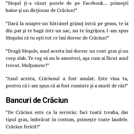
”Moșul ți-a văzut pozele de pe Facebook… primești
haine și un dicționar de Crăciun!”
”Dacă la noapte un bătrânel grăsuț intră pe geam, te ia
din pat și te bagă într-un sac, nu te îngrijora. I-am spus
Moșului că tu ești tot ce îmi doresc de Crăciun!”
”Dragă Moșule, anul acesta îmi doresc un cont gras și un
corp slab. Te rog să nu le amesteci, așa cum ai făcut anul
trecut. Mulțumesc!”
”Anul acesta, Crăciunul a fost anulat. Este vina ta,
pentru că i-am spus că ai fost cuminte și a murit de râs!”
Bancuri de Crăciun
”De Crăciun este ca la serviciu: faci toată treaba, dar
tipul gras, îmbrăcat în costum, primește toate laudele.
Crăciun fericit!”