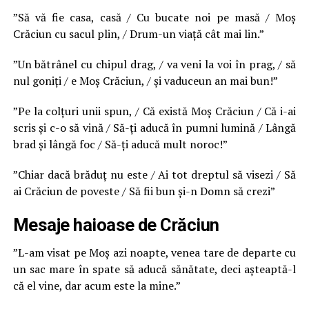
”Să vă fie casa, casă / Cu bucate noi pe masă / Moș
Crăciun cu sacul plin, / Drum-un viață cât mai lin.”
”Un bătrânel cu chipul drag, / va veni la voi în prag, / să
nul goniți / e Moș Crăciun, / și vaduceun an mai bun!”
”Pe la colțuri unii spun, / Că există Moș Crăciun / Că i-ai
scris și c-o să vină / Să-ți aducă în pumni lumină / Lângă
brad și lângă foc / Să-ți aducă mult noroc!”
”Chiar dacă brăduț nu este / Ai tot dreptul să visezi / Să
ai Crăciun de poveste / Să fii bun și-n Domn să crezi”
Mesaje haioase de Crăciun
”L-am visat pe Moș azi noapte, venea tare de departe cu
un sac mare în spate să aducă sănătate, deci așteaptă-l
că el vine, dar acum este la mine.”