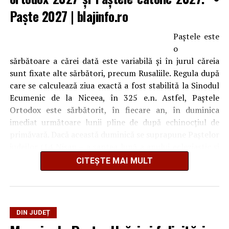
Paște 2027
| blajinfo.ro
Paştele este
o
sărbătoare a cărei dată este variabilă şi în jurul căreia
sunt fixate alte sărbători, precum Rusaliile. Regula după
care se calculează ziua exactă a fost stabilită la Sinodul
Ecumenic de la Niceea, în 325 e.n. Astfel, Paştele
Ortodox este sărbătorit, în fiecare an, în duminica
imediat următoare lunii pline de după echinocţiul de
primăvară. Dacă această duminică se suprapune Paştelor
iudeilor (14 Nisan – a şaptea lună a anului ecleziastic şi
prima lună a anului civil în calendarul ebraic),
CITEȘTE MAI MULT
sărbătoarea va fi mutată în duminica următoare.
Sărbătoarea Paştelui este momentul în care prăznuim
“omorârea morţii, sfărâmarea iadului şi începătura altei
DIN JUDEȚ
vieţi veşnice şi săltând îl lăudam pe Mântuitorul, pe cel