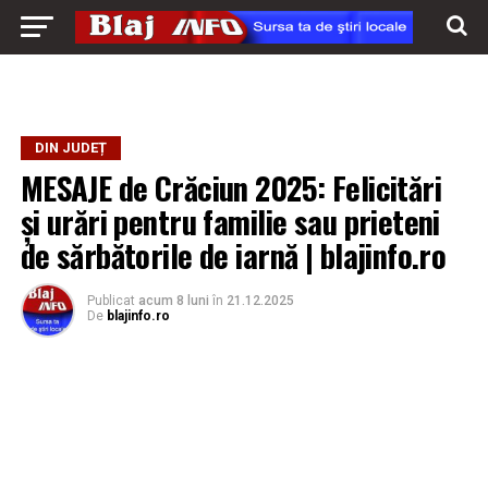
DIN JUDEȚ
MESAJE de Crăciun 2025: Felicitări
și urări pentru familie sau prieteni
de sărbătorile de iarnă | blajinfo.ro
Publicat
acum 8 luni
în
21.12.2025
De
blajinfo.ro