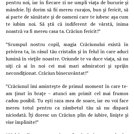
pentru noi, iar în fiecare zi ne umpli viața de bucurie și
mândrie. Îți dorim să fii mereu curajos, bun și fericit, să
ai parte de sănătate și de oameni care te iubesc așa cum
te iubim noi. Să știi că indiferent de vârstă, inima
noastră va fi mereu casa ta. Crăciun fericit!”
”Scumpul nostru copil, magia Crăciunului există în
privirea ta, în râsul tău cristalin și în felul în care aduci
lumină în viețile noastre. Oriunde te va duce viața, să nu
uiți că ai în noi cei mai mari admiratori și sprijin
necondiționat. Crăciun binecuvântat!”
”Crăciunul îmi amintește de primul moment în care te-
am ținut în brațe – atunci am primit cel mai frumos
cadou posibil. Tu ești raza mea de soare, iar eu voi face
mereu totul pentru ca zâmbetul tău să nu dispară
niciodată. Îți doresc un Crăciun plin de iubire, liniște și
vise împlinite!”