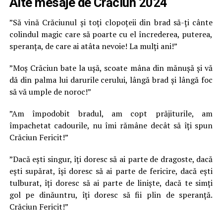
Alte mesaje de Crăciun 2024
”Să vină Crăciunul și toți clopoțeii din brad să-ți cânte
colindul magic care să poarte cu el încrederea, puterea,
speranța, de care ai atâta nevoie! La mulți ani!”
”Moș Crăciun bate la ușă, scoate mâna din mănușă și vă
dă din palma lui darurile cerului, lângă brad și lângă foc
să vă umple de noroc!”
”Am împodobit bradul, am copt prăjiturile, am
împachetat cadourile, nu îmi rămâne decât să îți spun
Crăciun Fericit!”
”Dacă ești singur, îți doresc să ai parte de dragoste, dacă
ești supărat, își doresc să ai parte de fericire, dacă ești
tulburat, îți doresc să ai parte de liniște, dacă te simți
gol pe dinăuntru, îți doresc să fii plin de speranță.
Crăciun Fericit!”