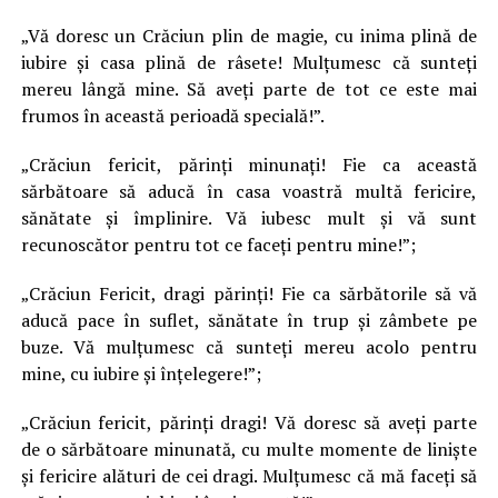
„Vă doresc un Crăciun plin de magie, cu inima plină de
iubire și casa plină de râsete! Mulțumesc că sunteți
mereu lângă mine. Să aveți parte de tot ce este mai
frumos în această perioadă specială!”.
„Crăciun fericit, părinți minunați! Fie ca această
sărbătoare să aducă în casa voastră multă fericire,
sănătate și împlinire. Vă iubesc mult și vă sunt
recunoscător pentru tot ce faceți pentru mine!”;
„Crăciun Fericit, dragi părinți! Fie ca sărbătorile să vă
aducă pace în suflet, sănătate în trup și zâmbete pe
buze. Vă mulțumesc că sunteți mereu acolo pentru
mine, cu iubire și înțelegere!”;
„Crăciun fericit, părinți dragi! Vă doresc să aveți parte
de o sărbătoare minunată, cu multe momente de liniște
și fericire alături de cei dragi. Mulțumesc că mă faceți să