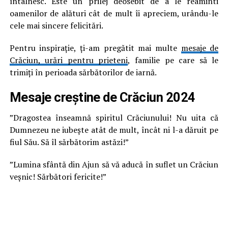
întâlnesc. Este un prilej deosebit de a le reaminti
oamenilor de alături cât de mult îi apreciem, urându-le
cele mai sincere felicitări.
Pentru inspirație, ți-am pregătit mai multe
mesaje de
Crăciun, urări pentru prieteni
, familie pe care să le
trimiți în perioada sărbătorilor de iarnă.
Mesaje creștine de Crăciun 2024
”Dragostea înseamnă spiritul Crăciunului! Nu uita că
Dumnezeu ne iubește atât de mult, încât ni l-a dăruit pe
fiul Său. Să îl sărbătorim astăzi!”
”Lumina sfântă din Ajun să vă aducă în suflet un Crăciun
veșnic! Sărbători fericite!”