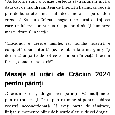
”Sărbătorile sunt o ocazie perfectă să-ți spunem încă o
dată cât de mândri suntem de tine. Ești harnic, curajos și
plin de bunătate – mai mult decât ne-am fi putut dori
vreodată. Să ai un Crăciun magic, înconjurat de toți cei
care te iubesc, iar steaua de pe brad să îți lumineze
mereu drumul în viață.”
”Crăciunul e despre familie, iar familia noastră e
completă doar datorită ție. Te iubim fără margini și îți
dorim să ai parte de tot ce e mai bun în viață. Crăciun
fericit, comoara noastră!”
Mesaje și urări de Crăciun 2024
pentru părinți
„Crăciun Fericit, dragii mei părinți! Vă mulțumesc
pentru tot ce ați făcut pentru mine și pentru iubirea
voastră necondiționată. Să aveți parte de sănătate,
liniște și momente pline de bucurie alături de cei dragi!”