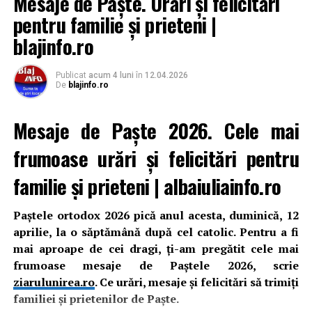
Mesaje de Paște. Urări și felicitări
unul binecuvântat şi preamărit, Dumnezeul părinţilor
pentru familie și prieteni |
noştri”. Ca acest lucru să se întâmple cu adevărat şi în
noi este nevoie ca sa zicem “fraţilor şi celor ce ne urăsc
blajinfo.ro
pe noi şi să iertăm toate pentru Înviere şi aşa să strigam:
Hristos a înviat din morţi cu moartea pe moarte călcând
Publicat
acum 4 luni
în
12.04.2026
şi celor din morminte viaţă dăruindu-le”
De
blajinfo.ro
Când cade Paștele ortodox și Paștele catolic în
Mesaje de Paște 2026. Cele mai
următorii ani: 2026, 2027, 2028, 2029, 2030
frumoase urări și felicitări pentru
CÂND SE VA SĂRBĂTORII PASTELE 2026 și în
familie și prieteni | albaiuliainfo.ro
următorii ani:
Când pică Paştele Ortodox în anii
Paștele ortodox 2026 pică anul acesta, duminică, 12
2020-2030
aprilie, la o săptămână după cel catolic. Pentru a fi
Paștele Ortodox 2020 – 19 aprilie
mai aproape de cei dragi, ți-am pregătit cele mai
Paștele Ortodox 2021 – 2 mai
frumoase mesaje de Paștele 2026, scrie
Paștele Ortodox 2022 – 24 aprilie
ziarulunirea.ro
. Ce urări, mesaje și felicitări să trimiți
Paștele Ortodox 2023 – 16 aprilie
familiei și prietenilor de Paște.