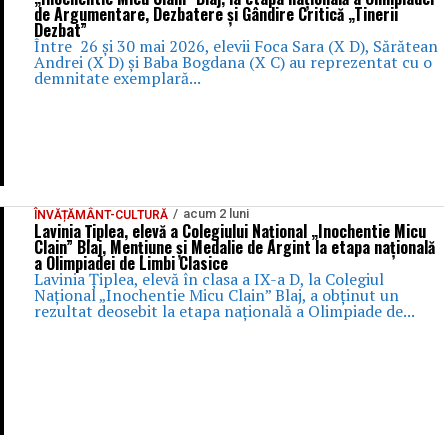
de Argumentare, Dezbatere și Gândire Critică „Tinerii
Dezbat”
Între 26 și 30 mai 2026, elevii Foca Sara (X D), Sărătean
Andrei (X D) și Baba Bogdana (X C) au reprezentat cu o
demnitate exemplară...
acum 2 luni
ÎNVĂȚĂMÂNT-CULTURĂ
Lavinia Țiplea, elevă a Colegiului Național „Inochentie Micu
Clain” Blaj, Mențiune și Medalie de Argint la etapa națională
a Olimpiadei de Limbi Clasice
Lavinia Țiplea, elevă în clasa a IX-a D, la Colegiul
Național „Inochentie Micu Clain” Blaj, a obținut un
rezultat deosebit la etapa națională a Olimpiade de...