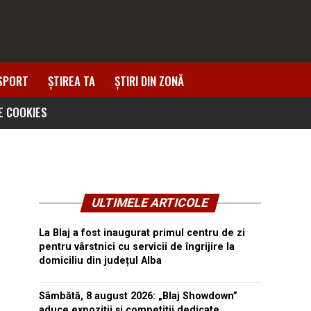
SPORT
ȘTIREA TA
ȘTIRI DIN ZONĂ
DE COOKIES
ULTIMELE ARTICOLE
La Blaj a fost inaugurat primul centru de zi
pentru vârstnici cu servicii de îngrijire la
domiciliu din județul Alba
Sâmbătă, 8 august 2026: „Blaj Showdown”
aduce expoziții și competiții dedicate