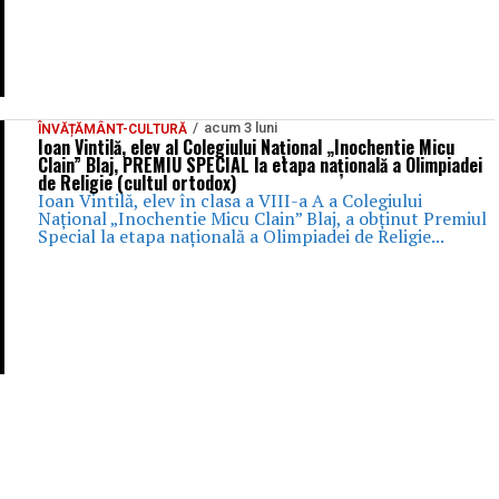
acum 3 luni
ÎNVĂȚĂMÂNT-CULTURĂ
Ioan Vintilă, elev al Colegiului Național „Inochentie Micu
Clain” Blaj, PREMIU SPECIAL la etapa națională a Olimpiadei
de Religie (cultul ortodox)
Ioan Vintilă, elev în clasa a VIII-a A a Colegiului
Național „Inochentie Micu Clain” Blaj, a obținut Premiul
Special la etapa națională a Olimpiadei de Religie...