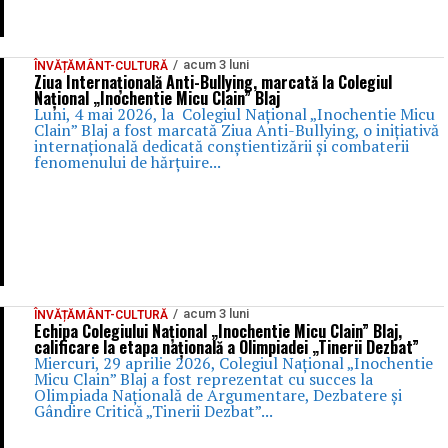
acum 3 luni
ÎNVĂȚĂMÂNT-CULTURĂ
Ziua Internațională Anti-Bullying, marcată la Colegiul
Național „Inochentie Micu Clain” Blaj
Luni, 4 mai 2026, la Colegiul Național „Inochentie Micu
Clain” Blaj a fost marcată Ziua Anti-Bullying, o inițiativă
internațională dedicată conștientizării și combaterii
fenomenului de hărțuire...
acum 3 luni
ÎNVĂȚĂMÂNT-CULTURĂ
Echipa Colegiului Național „Inochentie Micu Clain” Blaj,
calificare la etapa națională a Olimpiadei „Tinerii Dezbat”
Miercuri, 29 aprilie 2026, Colegiul Național „Inochentie
Micu Clain” Blaj a fost reprezentat cu succes la
Olimpiada Națională de Argumentare, Dezbatere și
Gândire Critică „Tinerii Dezbat”...