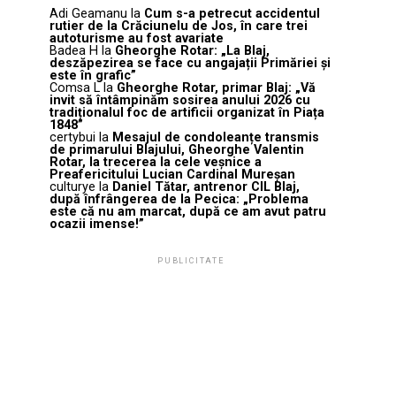
Adi Geamanu
la
Cum s-a petrecut accidentul
rutier de la Crăciunelu de Jos, în care trei
autoturisme au fost avariate
Badea H
la
Gheorghe Rotar: „La Blaj,
deszăpezirea se face cu angajații Primăriei și
este în grafic”
Comsa L
la
Gheorghe Rotar, primar Blaj: „Vă
invit să întâmpinăm sosirea anului 2026 cu
tradiționalul foc de artificii organizat în Piața
1848”
certybui
la
Mesajul de condoleanțe transmis
de primarului Blajului, Gheorghe Valentin
Rotar, la trecerea la cele veșnice a
Preafericitului Lucian Cardinal Mureșan
culturye
la
Daniel Tătar, antrenor CIL Blaj,
după înfrângerea de la Pecica: „Problema
este că nu am marcat, după ce am avut patru
ocazii imense!”
PUBLICITATE