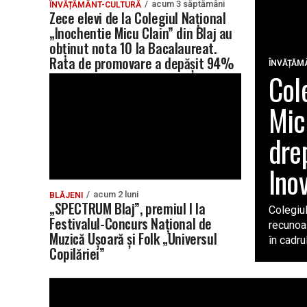
acum 3 săptămâni
ÎNVĂȚĂMÂNT-CULTURĂ
Zece elevi de la Colegiul Național
„Inochentie Micu Clain” din Blaj au
obținut nota 10 la Bacalaureat.
Rata de promovare a depășit 94%
ÎNVĂȚĂM
Col
Mic
dre
Inov
acum 2 luni
BLĂJENI
„SPECTRUM Blaj”, premiul I la
Colegiul
Festivalul-Concurs Național de
recunoaș
Muzică Ușoară și Folk „Universul
în cadrul.
Copilăriei”