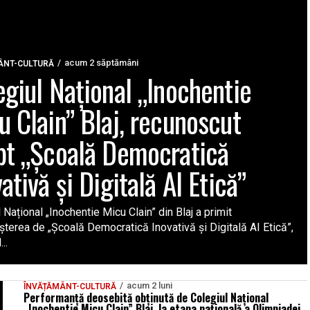
acum 2 săptămâni
ÂNT-CULTURĂ
egiul Național „Inochentie
u Clain” Blaj, recunoscut
pt „Școală Democratică
ativă și Digitală AI Etică”
 Național „Inochentie Micu Clain” din Blaj a primit
terea de „Școală Democratică Inovativă și Digitală AI Etică”,
..
acum 2 luni
ÎNVĂȚĂMÂNT-CULTURĂ
Performanță deosebită obținută de Colegiul Național
„Inochentie Micu Clain” Blaj, la etapa națională a Olimpiadei