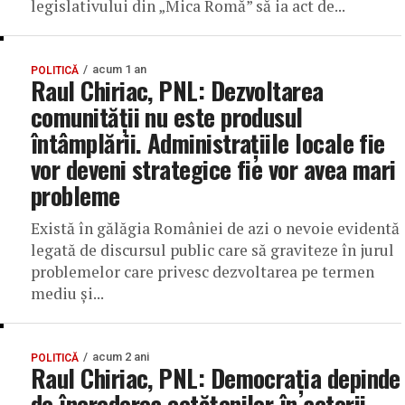
legislativului din „Mica Romă” să ia act de...
acum 1 an
POLITICĂ
Raul Chiriac, PNL: Dezvoltarea
comunității nu este produsul
întâmplării. Administrațiile locale fie
vor deveni strategice fie vor avea mari
probleme
Există în gălăgia României de azi o nevoie evidentă
legată de discursul public care să graviteze în jurul
problemelor care privesc dezvoltarea pe termen
mediu și...
acum 2 ani
POLITICĂ
Raul Chiriac, PNL: Democrația depinde
de încrederea cetățenilor în actorii