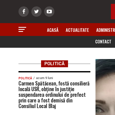
ACASĂ
ACTUALITATE
ADMINISTR
CONTACT
POLITICĂ
acum 9 luni
POLITICĂ
Carmen Spătăcean, fostă consilieră
locală USR, obține în justiție
suspendarea ordinului de prefect
prin care a fost demisă din
Consiliul Local Blaj