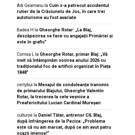
Adi Geamanu
la
Cum s-a petrecut accidentul
rutier de la Crăciunelu de Jos, în care trei
autoturisme au fost avariate
Badea H
la
Gheorghe Rotar: „La Blaj,
deszăpezirea se face cu angajații Primăriei și
este în grafic”
Comsa L
la
Gheorghe Rotar, primar Blaj: „Vă
invit să întâmpinăm sosirea anului 2026 cu
tradiționalul foc de artificii organizat în Piața
1848”
certybui
la
Mesajul de condoleanțe transmis
de primarului Blajului, Gheorghe Valentin
Rotar, la trecerea la cele veșnice a
Preafericitului Lucian Cardinal Mureșan
culturye
la
Daniel Tătar, antrenor CIL Blaj,
după înfrângerea de la Pecica: „Problema
este că nu am marcat, după ce am avut patru
ocazii imense!”