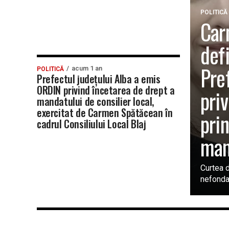
POLITICĂ
Car
defi
Pre
acum 1 an
POLITICĂ
Prefectul județului Alba a emis
ORDIN privind încetarea de drept a
pri
mandatului de consilier local,
exercitat de Carmen Spătăcean în
pri
cadrul Consiliului Local Blaj
man
Curtea d
nefondat