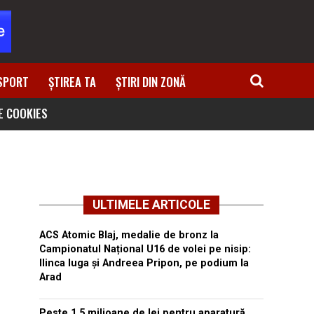
SPORT
ȘTIREA TA
ȘTIRI DIN ZONĂ
DE COOKIES
ULTIMELE ARTICOLE
ACS Atomic Blaj, medalie de bronz la
Campionatul Național U16 de volei pe nisip:
Ilinca Iuga și Andreea Pripon, pe podium la
Arad
Peste 1,5 milioane de lei pentru aparatură