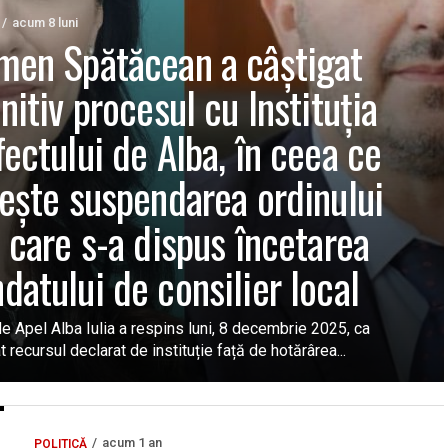
acum 8 luni
men Spătăcean a câștigat
nitiv procesul cu Instituția
fectului de Alba, în ceea ce
vește suspendarea ordinului
n care s-a dispus încetarea
datului de consilier local
e Apel Alba Iulia a respins luni, 8 decembrie 2025, ca
 recursul declarat de instituție față de hotărârea...
acum 1 an
POLITICĂ