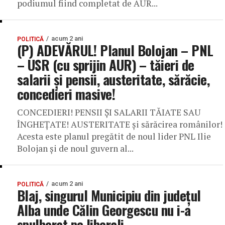
podiumul fiind completat de AUR...
acum 2 ani
POLITICĂ
(P) ADEVĂRUL! Planul Bolojan – PNL
– USR (cu sprijin AUR) – tăieri de
salarii și pensii, austeritate, sărăcie,
concedieri masive!
CONCEDIERI! PENSII ȘI SALARII TĂIATE SAU
ÎNGHEȚATE! AUSTERITATE și sărăcirea românilor!
Acesta este planul pregătit de noul lider PNL Ilie
Bolojan și de noul guvern al...
acum 2 ani
POLITICĂ
Blaj, singurul Municipiu din județul
Alba unde Călin Georgescu nu i-a
spulberat pe liberali