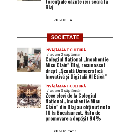
torențiale căzute ieri seară la
Blaj
PUBLICITATE
SOCIETATE
ÎNVĂȚĂMÂNT-CULTURĂ
acum 2 săptămâni
Colegiul Național „Inochentie
Micu Clain” Blaj, recunoscut
drept „Școală Democratică
Inovativă și Digitală AI Etică”
ÎNVĂȚĂMÂNT-CULTURĂ
acum 3 săptămâni
Zece elevi de la Colegiul
Național „Inochentie Micu
Clain” din Blaj au obținut nota
10 la Bacalaureat. Rata de
promovare a depășit 94%
PUBLICITATE