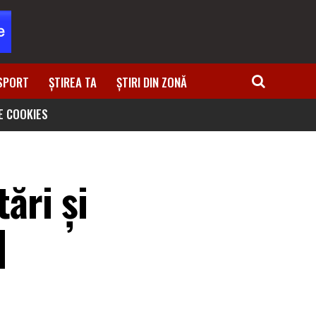
SPORT
ȘTIREA TA
ȘTIRI DIN ZONĂ
DE COOKIES
ări și
|