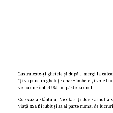
Lustruieşte-ţi ghetele şi după… mergi la culca
îţi va pune în ghetuţe doar zâmbete şi voie bună
vreau un zîmbet! Să-mi păstrezi unul!
Cu ocazia sfântului Nicolae îţi doresc multă s
viaţă!!!Să fii iubit şi să ai parte numai de lucrur