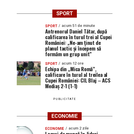
SPORT
acum 51 de minute
SPORT
Antrenorul Daniel Tătar, după
calificarea în turul trei al Cupei
României: „Ne-am ținut de
planul tactic și începem să
formăm un grup unit”
acum 12 ore
SPORT
Echipa din „Mica Romă”,
calificare în turul al treilea al
Cupei României: CIL Blaj – ACS
Mediaș 2-1 (1-1)
PUBLICITATE
ECONOMIE
acum 2 zile
ECONOMIE
Locuri de muncă în Jidvei,