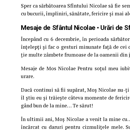
Sper ca sărbătoarea Sfîntului Nicolae să fie se
cu bucurii, împliniri, sănătate, fericire şi mai 
Mesaje de Sfântul Nicolae • Urări de S
Începând cu 6 decembrie, în perioada sărbăto
înţelepţi şi fac o gesturi minunate faţă de cei 
ţie multe zâmbete frumoase de la oamenii din jur
Mesaje de Mos Nicolae Pentru soţul meu iubit
urare.
Dacă continui să fii supărat, Moş Nicolae nu-ţi
îl ştiu eu şi trăieşte câteva momente de ferici
gând bun de la mine… Te sărut!
În ultimii ani, Moş Nicolae a venit la mine cu
încărcat cu daruri pentru cizmuliţele mele. Su