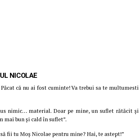
TUL NICOLAE
. Păcat că nu ai fost cuminte! Va trebui sa te multumesti
us nimic… material. Doar pe mine, un suflet rătăcit şi
 mai bun şi cald în suflet”.
 să fii tu Moş Nicolae pentru mine? Hai, te astept!”