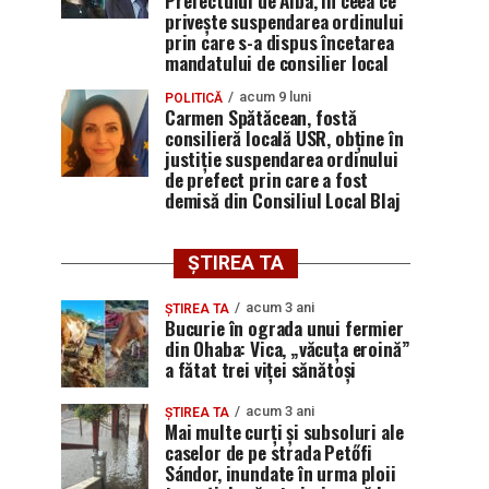
Prefectului de Alba, în ceea ce
privește suspendarea ordinului
prin care s-a dispus încetarea
mandatului de consilier local
acum 9 luni
POLITICĂ
Carmen Spătăcean, fostă
consilieră locală USR, obține în
justiție suspendarea ordinului
de prefect prin care a fost
demisă din Consiliul Local Blaj
ȘTIREA TA
acum 3 ani
ȘTIREA TA
Bucurie în ograda unui fermier
din Ohaba: Vica, „văcuța eroină”
a fătat trei viței sănătoși
acum 3 ani
ȘTIREA TA
Mai multe curți și subsoluri ale
caselor de pe strada Petőfi
Sándor, inundate în urma ploii