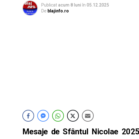
Publicat
acum 8 luni
în
05.12.2025
De
blajinfo.ro
Mesaje de Sfântul Nicolae
2025.