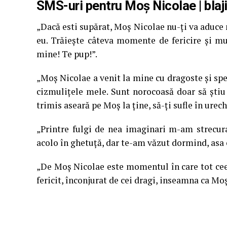
SMS-uri pentru Moș Nicolae | blaj
„Dacă esti supărat, Moş Nicolae nu-ţi va aduce ni
eu. Trăieşte câteva momente de fericire şi mu
mine! Te pup!”.
„Moş Nicolae a venit la mine cu dragoste şi spe
cizmuliţele mele. Sunt norocoasă doar să ştiu c
trimis aseară pe Moş la ţine, să-ţi sufle în ureche 
„Printre fulgi de nea imaginari m-am strecura
acolo în ghetuţă, dar te-am văzut dormind, asa 
„De Moş Nicolae este momentul în care tot ceea
fericit, înconjurat de cei dragi, inseamna ca Moş