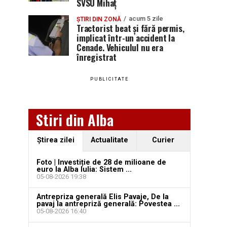
SVSU Mihaț
acum 5 zile
ȘTIRI DIN ZONĂ
Tractorist beat și fără permis,
implicat într-un accident la
Cenade. Vehiculul nu era
înregistrat
PUBLICITATE
Stiri din Alba
Ştirea zilei
Actualitate
Curier
Foto | Investiție de 28 de milioane de
euro la Alba Iulia: Sistem ...
05-08-2026 19:38
Antrepriza generală Elis Pavaje, De la
pavaj la antrepriză generală: Povestea ...
05-08-2026 16:40