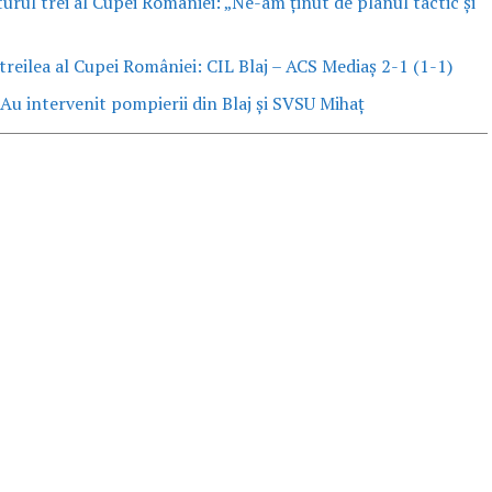
turul trei al Cupei României: „Ne-am ținut de planul tactic și
 treilea al Cupei României: CIL Blaj – ACS Mediaș 2-1 (1-1)
 Au intervenit pompierii din Blaj și SVSU Mihaț