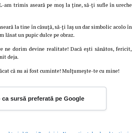
 L-am trimis aseară pe moş la ţine, să-ţi sufle în ureche
eară la tine în căsuţă, să-ţi laş un dar simbolic acolo în
m lăsat un pupic dulce pe obraz.
ne dorim devine realitate! Dacă eşti sănătos, fericit,
nit deja.
 Păcat că nu ai fost cuminte! Mulţumeşte-te cu mine!
o ca sursă preferată pe Google