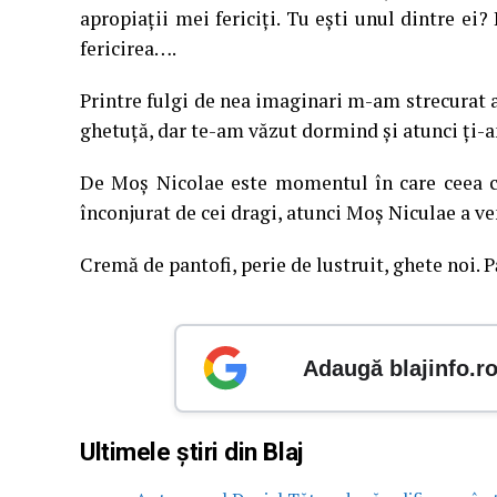
apropiaţii mei fericiţi. Tu eşti unul dintre ei?
fericirea….
Printre fulgi de nea imaginari m-am strecurat as
ghetuţă, dar te-am văzut dormind şi atunci ţi-a
De Moş Nicolae este momentul în care ceea ce 
înconjurat de cei dragi, atunci Moş Niculae a ve
Cremă de pantofi, perie de lustruit, ghete noi.
Adaugă blajinfo.r
Ultimele știri din Blaj