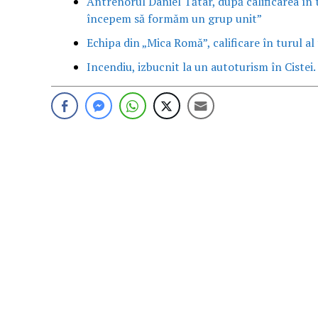
Antrenorul Daniel Tătar, după calificarea în 
începem să formăm un grup unit”
Echipa din „Mica Romă”, calificare în turul al
Incendiu, izbucnit la un autoturism în Cistei.