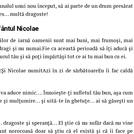
mnalul unui nou început, să ai parte de un drum presărat
ales… multă dragoste!
fântul Nicolae
rilor de iarnă oamenii sunt mai buni, mai frumoşi, mai
dragi şi nu numai.Fie ca această perioadă să îţi aducă şi
ul tău şi să poţi împărtăşi tot ce ai tu mai bun cu ei.
Şi Nicolae numitAzi în zi de sărbătoareEu îi fac caldă
 va aduce nimic…. Înnoieşte-ţi sufletul tău bun, aşa cum
re şi mulţumire… şi uită-te în ghetuţe… ai să găseşti un
… dragoste şi speranţă… El ştie că nu sufăr dacă nu vine
nt norocoasă doar să ştiu că el există şi că îi face pe