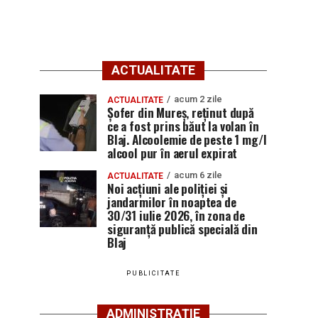
ACTUALITATE
acum 2 zile
ACTUALITATE
Șofer din Mureș, reținut după
ce a fost prins băut la volan în
Blaj. Alcoolemie de peste 1 mg/l
alcool pur în aerul expirat
acum 6 zile
ACTUALITATE
Noi acțiuni ale poliției și
jandarmilor în noaptea de
30/31 iulie 2026, în zona de
siguranță publică specială din
Blaj
PUBLICITATE
ADMINISTRAȚIE