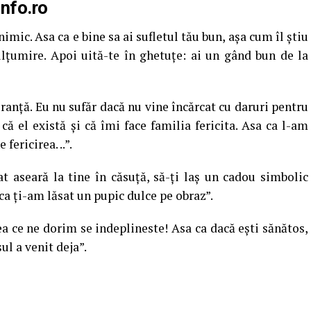
info.ro
mic. Asa ca e bine sa ai sufletul tău bun, aşa cum îl ştiu
lţumire. Apoi uită-te în ghetuţe: ai un gând bun de la
ranţă. Eu nu sufăr dacă nu vine încărcat cu daruri pentru
ă el există şi că îmi face familia fericita. Asa ca l-am
fericirea. ..”.
t aseară la tine în căsuţă, să-ţi laş un cadou simbolic
ca ţi-am lăsat un pupic dulce pe obraz”.
 ce ne dorim se indeplineste! Asa ca dacă eşti sănătos,
ul a venit deja”.