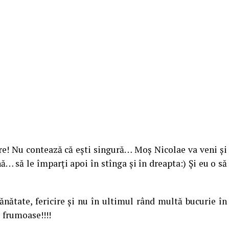
re! Nu contează că eşti singură… Moş Nicolae va veni şi
… să le împarţi apoi în stînga şi în dreapta:) Şi eu o să
ănătate, fericire şi nu în ultimul rând multă bucurie în
i frumoase!!!!