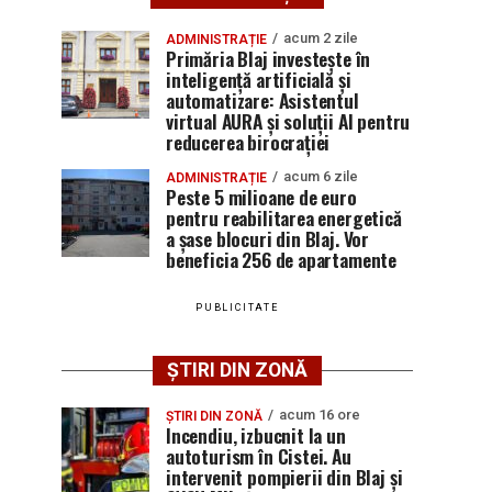
acum 2 zile
ADMINISTRAȚIE
Primăria Blaj investește în
inteligență artificială și
automatizare: Asistentul
virtual AURA și soluții AI pentru
reducerea birocrației
acum 6 zile
ADMINISTRAȚIE
Peste 5 milioane de euro
pentru reabilitarea energetică
a șase blocuri din Blaj. Vor
beneficia 256 de apartamente
PUBLICITATE
ȘTIRI DIN ZONĂ
acum 16 ore
ȘTIRI DIN ZONĂ
Incendiu, izbucnit la un
autoturism în Cistei. Au
intervenit pompierii din Blaj și