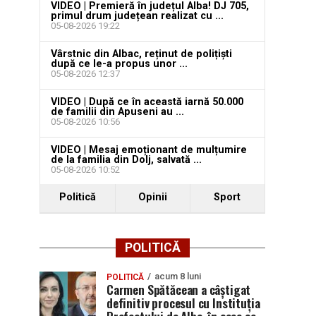
VIDEO | Premieră în județul Alba! DJ 705,
primul drum județean realizat cu ...
05-08-2026 19:22
Vârstnic din Albac, reținut de polițiști
după ce le-a propus unor ...
05-08-2026 12:37
VIDEO | După ce în această iarnă 50.000
de familii din Apuseni au ...
05-08-2026 10:56
VIDEO | Mesaj emoționant de mulțumire
de la familia din Dolj, salvată ...
05-08-2026 10:52
Politică
Opinii
Sport
POLITICĂ
acum 8 luni
POLITICĂ
Carmen Spătăcean a câștigat
definitiv procesul cu Instituția