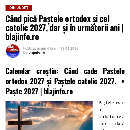
DIN JUDEȚ
Când pică Paștele ortodox și cel
catolic 2027, dar și în următorii ani |
blajinfo.ro
Publicat
acum 4 luni
în
18.04.2026
De
blajinfo.ro
Calendar creștin: Când cade
Pastele
ortodox 2027
și Paștele catolic 2027
. •
Paște 2027
| blajinfo.ro
Paştele este
o
sărbătoare a
cărei dată