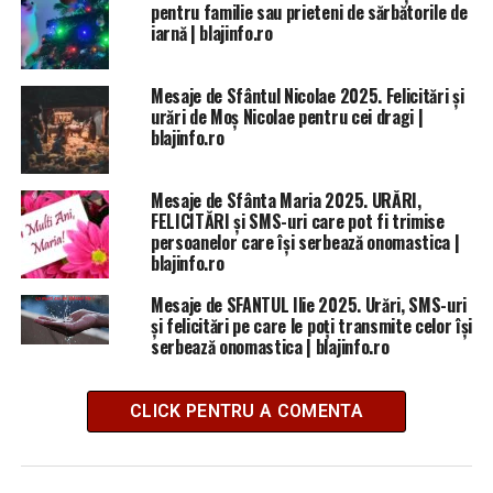
pentru familie sau prieteni de sărbătorile de
iarnă | blajinfo.ro
Mesaje de Sfântul Nicolae 2025. Felicitări și
urări de Moș Nicolae pentru cei dragi |
blajinfo.ro
Mesaje de Sfânta Maria 2025. URĂRI,
FELICITĂRI și SMS-uri care pot fi trimise
persoanelor care își serbează onomastica |
blajinfo.ro
Mesaje de SFANTUL Ilie 2025. Urări, SMS-uri
şi felicitări pe care le poţi transmite celor îşi
serbează onomastica | blajinfo.ro
CLICK PENTRU A COMENTA