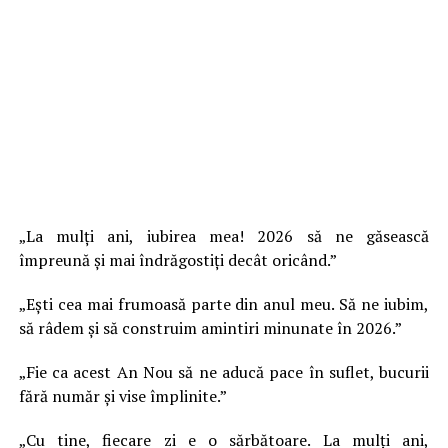
„La mulți ani, iubirea mea! 2026 să ne găsească
împreună și mai îndrăgostiți decât oricând.”
„Ești cea mai frumoasă parte din anul meu. Să ne iubim,
să râdem și să construim amintiri minunate în 2026.”
„Fie ca acest An Nou să ne aducă pace în suflet, bucurii
fără număr și vise împlinite.”
„Cu tine, fiecare zi e o sărbătoare. La mulți ani,