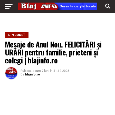
DIN JUDEȚ
Mesaje de Anul Nou. FELICITĂRI și
URĂRI pentru familie, prieteni și
colegi | blajinfo.ro
Publicat
acum 7 luni
în
31.12.2025
De
blajinfo.ro