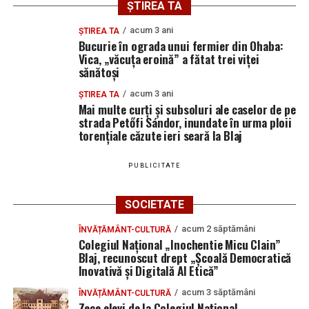
ȘTIREA TA
acum 3 ani
ȘTIREA TA
Bucurie în ograda unui fermier din Ohaba:
Vica, „văcuța eroină” a fătat trei viței
sănătoși
acum 3 ani
ȘTIREA TA
Mai multe curți și subsoluri ale caselor de pe
strada Petőfi Sándor, inundate în urma ploii
torențiale căzute ieri seară la Blaj
PUBLICITATE
SOCIETATE
acum 2 săptămâni
ÎNVĂȚĂMÂNT-CULTURĂ
Colegiul Național „Inochentie Micu Clain”
Blaj, recunoscut drept „Școală Democratică
Inovativă și Digitală AI Etică”
acum 3 săptămâni
ÎNVĂȚĂMÂNT-CULTURĂ
Zece elevi de la Colegiul Național