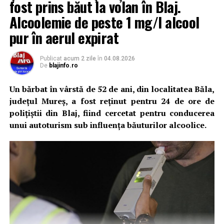
fost prins băut la volan în Blaj.
procesiune din fața Catedralei Arhiepiscopale Majore
„Sfânta Treime” din Blaj, spre pădurea Blaj–Cărbunari.
Alcoolemie de peste 1 mg/l alcool
Pe traseul cuprins între intrarea în pădure și Sanctuar
pur în aerul expirat
va fi oficiată Calea Crucii.
Publicat
acum 2 zile
în
04.08.2026
La ora 10:30 va începe Sfânta și Dumnezeiasca
De
blajinfo.ro
Liturghie, iar de la ora 13:00 va fi celebrat Paraclisul
Maicii Domnului.
Un bărbat în vârstă de 52 de ani, din localitatea Băla,
județul Mureș, a fost reținut pentru 24 de ore de
Evenimentul reprezintă una dintre tradițiile spirituale
polițiștii din Blaj, fiind cercetat pentru conducerea
importante ale Arhieparhiei de Alba Iulia și Făgăraș,
unui autoturism sub influența băuturilor alcoolice.
reunind anual numeroși pelerini care vin să își
încredințeze rugăciunile, bucuriile și încercările ocrotirii
Preasfintei Fecioare Maria.
Programul pelerinajului:
08:30
– Plecarea în procesiune din fața Catedralei
Arhiepiscopale Majore „Sfânta Treime” din Blaj;