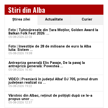
Stiri din Alba
Ştirea zilei
Actualitate
Curier
Foto | Tulnicăresele din Țara Moților, Golden Award la
Balkan Folk Fest 2026: ...
05-08-2026 22:03
Foto | Investiție de 28 de milioane de euro la Alba
Iulia: Sistem ...
05-08-2026 19:38
Antrepriza generală Elis Pavaje, De la pavaj la
antrepriză generală: Povestea ...
05-08-2026 16:40
VIDEO | Premieră în județul Alba! DJ 705, primul drum
județean realizat cu ...
05-08-2026 19:22
Vârstnic din Albac, reținut de polițiști după ce le-a
propus unor ...
05-08-2026 12:37