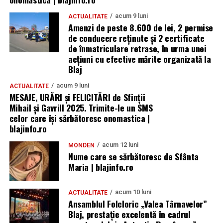
acum 9 luni
ACTUALITATE
Amenzi de peste 8.600 de lei, 2 permise
de conducere reținute și 2 certificate
de înmatriculare retrase, în urma unei
acțiuni cu efective mărite organizată la
Blaj
acum 9 luni
ACTUALITATE
MESAJE, URĂRI și FELICITĂRI de Sfinții
Mihail și Gavrill 2025. Trimite-le un SMS
celor care își sărbătoresc onomastica |
blajinfo.ro
acum 12 luni
MONDEN
Nume care se sărbătoresc de Sfânta
Maria | blajinfo.ro
acum 10 luni
ACTUALITATE
Ansamblul Folcloric „Valea Târnavelor”
Blaj, prestație excelentă în cadrul