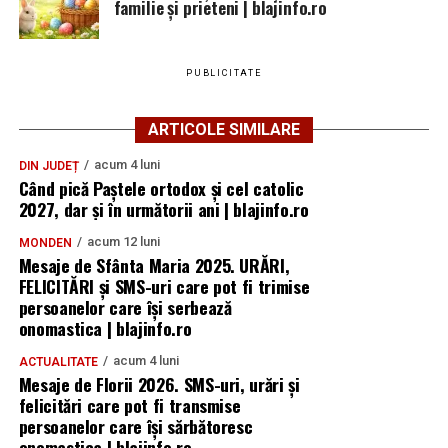
familie și prieteni | blajinfo.ro
PUBLICITATE
ARTICOLE SIMILARE
acum 4 luni
DIN JUDEȚ
Când pică Paștele ortodox și cel catolic
2027, dar și în următorii ani | blajinfo.ro
acum 12 luni
MONDEN
Mesaje de Sfânta Maria 2025. URĂRI,
FELICITĂRI și SMS-uri care pot fi trimise
persoanelor care își serbează
onomastica | blajinfo.ro
acum 4 luni
ACTUALITATE
Mesaje de Florii 2026. SMS-uri, urări și
felicitări care pot fi transmise
persoanelor care îşi sărbătoresc
onomastica | blajinfo.ro