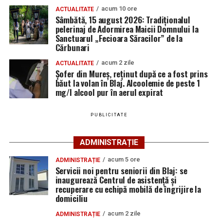
La activități au participat și jandarmi din cadrul
Săracilor” de la Cărbunari
acum 10 ore
ACTUALITATE
Sâmbătă, 15 august 2026: Tradiționalul
Inspectoratului de Jandarmi Județean „Avram Iancu”
pelerinaj de Adormirea Maicii Domnului la
Alba. Potrivit reprezentanților autorităților, obiectivele
Sanctuarul „Fecioara Săracilor” de la
principale au fost creșterea gradului de siguranță al
Cărbunari
cetățenilor și prevenirea faptelor de natură
acum 2 zile
ACTUALITATE
contravențională și penală.
Șofer din Mureș, reținut după ce a fost prins
băut la volan în Blaj. Alcoolemie de peste 1
În cadrul acțiunilor, polițiștii au desfășurat verificări și
mg/l alcool pur în aerul expirat
legitimări de persoane, au monitorizat zonele
considerate cu risc și au intervenit pentru prevenirea
PUBLICITATE
situațiilor care ar putea afecta siguranța comunității.
ADMINISTRAȚIE
Reprezentanții Poliției au anunțat că astfel de activități
vor continua și în perioada următoare, în colaborare cu
acum 5 ore
ADMINISTRAȚIE
celelalte instituții cu atribuții în domeniu, pentru
Servicii noi pentru seniorii din Blaj: se
inaugurează Centrul de asistență și
prevenirea și combaterea faptelor antisociale și pentru
recuperare cu echipă mobilă de îngrijire la
menținerea unui climat de ordine și siguranță publică în
domiciliu
municipiul Blaj.
acum 2 zile
ADMINISTRAȚIE