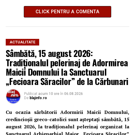
CLICK PENTRU A COMENTA
ACTUALITATE
Sâmbătă, 15 august 2026:
Tradiționalul pelerinaj de Adormirea
Maicii Domnului la Sanctuarul
„Fecioara Săracilor” de la Cărbunari
Publicat
acum 10 ore
în
06.08.2026
De
blajinfo.ro
Cu ocazia sărbătorii Adormirii Maicii Domnului,
credincioșii greco-catolici sunt așteptați sâmbătă, 15
august 2026, la tradiționalul pelerinaj organizat la
Sanctuarul Arhieparhial Major „Fecioara Săracilor”