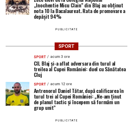
„Inochentie Micu Clain” din Blaj au obținut
nota 10 la Bacalaureat. Rata de promovare a
depășit 94%
PUBLICITATE
SPORT
acum 3 ore
SPORT
CIL Blaj și-a aflat adversara din turul al
treilea al Cupei României: duel cu Sănătatea
Cluj
acum 12 ore
SPORT
Antrenorul Daniel Tătar, după calificarea în
turul trei al Cupei României: „Ne-am ținut
de planul tactic și începem să formăm un
grup unit”
PUBLICITATE