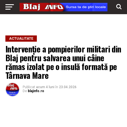
ACTUALITATE
Intervenție a pompierilor militari din
Blaj pentru salvarea unui câine
rămas izolat pe o insulă formată pe
Târnava Mare
Publicat
acum 4 luni
în
23.04.2026
De
blajinfo.ro