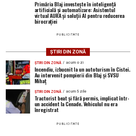
Primăria Blaj investește în inteligență
artificială și automatizare: Asistentul
virtual AURA și soluții AI pentru reducerea
Adaugă blajinfo.ro ca sursă
birocrației
preferată pe Google
PUBLICITATE
Ultimele știri din Blaj
ȘTIRI DIN ZONĂ
CIL Blaj și-a aflat adversara din turul al treilea al
acum o zi
Cupei României: duel cu Sănătatea Cluj
ȘTIRI DIN ZONĂ
Incendiu, izbucnit la un autoturism în Cistei.
Servicii noi pentru seniorii din Blaj: se inaugurează
Au intervenit pompierii din Blaj și SVSU
Mihaț
Centrul de asistență și recuperare cu echipă mobilă
de îngrijire la domiciliu
acum 5 zile
ȘTIRI DIN ZONĂ
Tractorist beat și fără permis, implicat într-
Sâmbătă, 15 august 2026: Tradiționalul pelerinaj de
un accident la Cenade. Vehiculul nu era
Adormirea Maicii Domnului la Sanctuarul „Fecioara
înregistrat
Săracilor” de la Cărbunari
PUBLICITATE