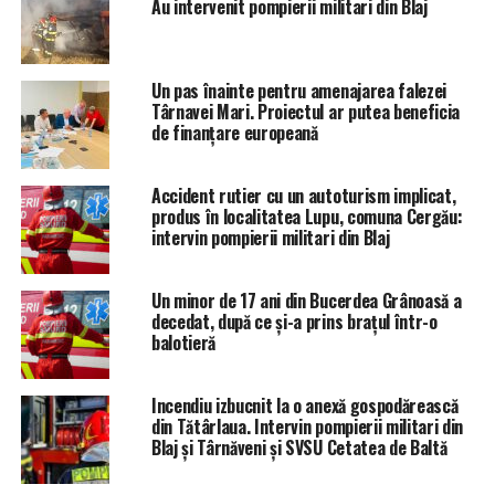
Au intervenit pompierii militari din Blaj
Un pas înainte pentru amenajarea falezei
Târnavei Mari. Proiectul ar putea beneficia
de finanțare europeană
Accident rutier cu un autoturism implicat,
produs în localitatea Lupu, comuna Cergău:
intervin pompierii militari din Blaj
Un minor de 17 ani din Bucerdea Grânoasă a
decedat, după ce și-a prins brațul într-o
balotieră
Incendiu izbucnit la o anexă gospodărească
din Tătârlaua. Intervin pompierii militari din
Blaj și Târnăveni și SVSU Cetatea de Baltă