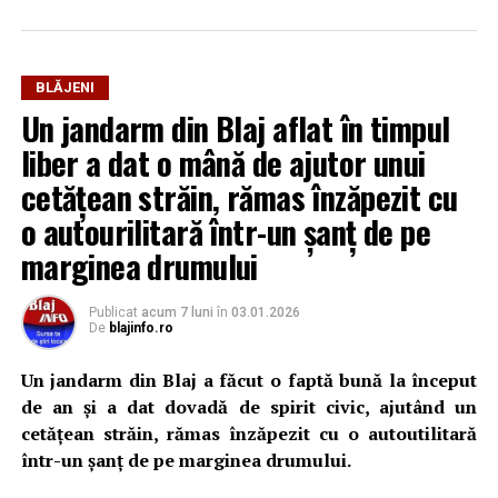
preferată pe Google
Ultimele știri din Blaj
BLĂJENI
Un jandarm din Blaj aflat în timpul
ACS Atomic Blaj, medalie de bronz la Campionatul
liber a dat o mână de ajutor unui
Național U16 de volei pe nisip: Ilinca Iuga și
cetățean străin, rămas înzăpezit cu
Andreea Pripon, pe podium la Arad
o autourilitară într-un șanț de pe
Peste 1,5 milioane de lei pentru aparatură medicală
marginea drumului
la Spitalul Municipal Blaj. Ce echipamente vor fi
cumpărate
Publicat
acum 7 luni
în
03.01.2026
O nouă victorie pentru echipa din „Mica Romă”, în
De
blajinfo.ro
meciurile de pregătire: CIL Blaj – Performanța Ighiu
Un jandarm din Blaj a făcut o faptă bună la început
5-3 (2-0)
de an și a dat dovadă de spirit civic, ajutând un
cetățean străin, rămas înzăpezit cu o autoutilitară
într-un șanț de pe marginea drumului.