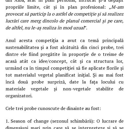
din Alba, atât în plan personal, întrucât și-a depășit
propriile limite, cât și în plan profesional:
„M-am
provocat să particip la o astfel de competiție și să realizez
lucrări care merg dincolo de planul comercial și pe care,
de altfel, nu le-aș realiza în mod uzual
”.
Anul acesta competiția a avut ca temă principală
sustenabilitatea și a fost alcătuită din cinci probe, trei
dintre ele fiind pregătite în proporție de o treime de
acasă atât ca idee/concept, cât și ca structura lor,
urmând ca în timpul competiției să fie aplicate florile și
tot materialul vegetal planificat inițial. Și au mai fost
încă două probe surpriză, date la fața locului cu
materiale vegetale și non-vegetale stabilite de
organizatori.
Cele trei probe cunoscute de dinainte au fost:
1. Season of change (sezonul schimbării): O lucrare de
dimensiuni mari prin care să se interpreteze și să se