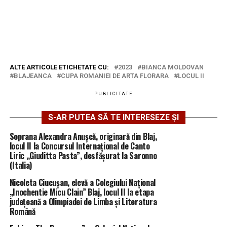
ALTE ARTICOLE ETICHETATE CU:
2023
BIANCA MOLDOVAN
BLAJEANCA
CUPA ROMANIEI DE ARTA FLORARA
LOCUL II
PUBLICITATE
S-AR PUTEA SĂ TE INTERESEZE ȘI
Soprana Alexandra Anușcă, originară din Blaj,
locul II la Concursul Internațional de Canto
Liric „Giuditta Pasta”, desfășurat la Saronno
(Italia)
Nicoleta Ciucușan, elevă a Colegiului Național
„Inochentie Micu Clain” Blaj, locul II la etapa
județeană a Olimpiadei de Limba și Literatura
Română