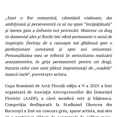
„Sunt o fire romantică, câteodată visătoare, dar
ambițioasă și perseverentă ca să nu spun ”încăpățânată”
și mereu gata a înfrunta noi provocări. Muncesc cu drag
în domeniul ales și florile îmi oferă permanent o sursă de
inspirație. Dorința de a cunoaște mă ghidează spre o
perfecționare constantă și spre noi orizonturi.
Personalitatea mea se reflectă în seriozitatea realizării
aranjamntelor, în grija permanentă pentru cei dragi,
bucuria celor care sunt plăcut impresionați de ,,roadele”
muncii mele
”, povestește artista.
Cupa României de Artă Florală ediția a V-a 2023 a fost
organizată de Asociația Antreprenorilor din Domeniul
Floristic (AADF), a cărei membră este și blăjeanca.
Competiția desfășurată la Stadionul Ghencea din
București a fost un concurs greu, spune artista, mai ales