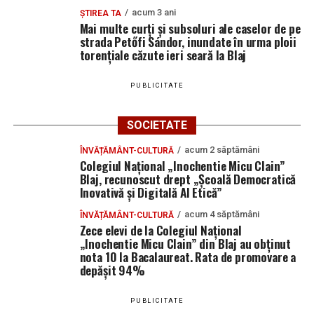
acum 3 ani
ȘTIREA TA
Mai multe curți și subsoluri ale caselor de pe
strada Petőfi Sándor, inundate în urma ploii
torențiale căzute ieri seară la Blaj
PUBLICITATE
SOCIETATE
acum 2 săptămâni
ÎNVĂȚĂMÂNT-CULTURĂ
Colegiul Național „Inochentie Micu Clain”
Blaj, recunoscut drept „Școală Democratică
Inovativă și Digitală AI Etică”
acum 4 săptămâni
ÎNVĂȚĂMÂNT-CULTURĂ
Zece elevi de la Colegiul Național
„Inochentie Micu Clain” din Blaj au obținut
nota 10 la Bacalaureat. Rata de promovare a
depășit 94%
PUBLICITATE