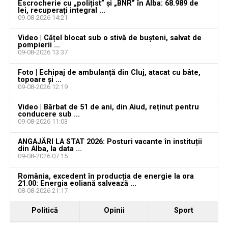
Escrocherie cu „polițist” și „BNR” în Alba: 68.989 de
lei, recuperați integral ...
09-08-2026 14:21
Video | Cățel blocat sub o stivă de bușteni, salvat de
pompierii ...
09-08-2026 13:37
Foto | Echipaj de ambulanță din Cluj, atacat cu bâte,
topoare și ...
09-08-2026 12:19
Video | Bărbat de 51 de ani, din Aiud, reținut pentru
conducere sub ...
09-08-2026 11:03
ANGAJĂRI LA STAT 2026: Posturi vacante în instituții
din Alba, la data ...
09-08-2026 07:15
România, excedent în producția de energie la ora
21.00: Energia eoliană salvează ...
08-08-2026 21:17
Politică
Opinii
Sport