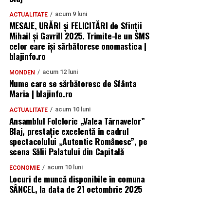
acum 9 luni
ACTUALITATE
MESAJE, URĂRI și FELICITĂRI de Sfinții
Mihail și Gavrill 2025. Trimite-le un SMS
celor care își sărbătoresc onomastica |
blajinfo.ro
acum 12 luni
MONDEN
Nume care se sărbătoresc de Sfânta
Maria | blajinfo.ro
acum 10 luni
ACTUALITATE
Ansamblul Folcloric „Valea Târnavelor”
Blaj, prestație excelentă în cadrul
spectacolului „Autentic Românesc”, pe
scena Sălii Palatului din Capitală
acum 10 luni
ECONOMIE
Locuri de muncă disponibile în comuna
SÂNCEL, la data de 21 octombrie 2025