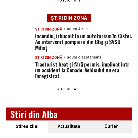
ACS Atomic Blaj, medalie de bronz la Campionatul
PUBLICITATE
Național U16 de volei pe nisip: Ilinca Iuga și
Andreea Pripon, pe podium la Arad
ȘTIRI DIN ZONĂ
Peste 1,5 milioane de lei pentru aparatură medicală
acum 4 zile
ȘTIRI DIN ZONĂ
la Spitalul Municipal Blaj. Ce echipamente vor fi
Incendiu, izbucnit la un autoturism în Cistei.
Au intervenit pompierii din Blaj și SVSU
cumpărate
Mihaț
O nouă victorie pentru echipa din „Mica Romă”, în
acum o săptămână
ȘTIRI DIN ZONĂ
meciurile de pregătire: CIL Blaj – Performanța Ighiu
Tractorist beat și fără permis, implicat într-
5-3 (2-0)
un accident la Cenade. Vehiculul nu era
înregistrat
PUBLICITATE
Stiri din Alba
Ştirea zilei
Actualitate
Curier