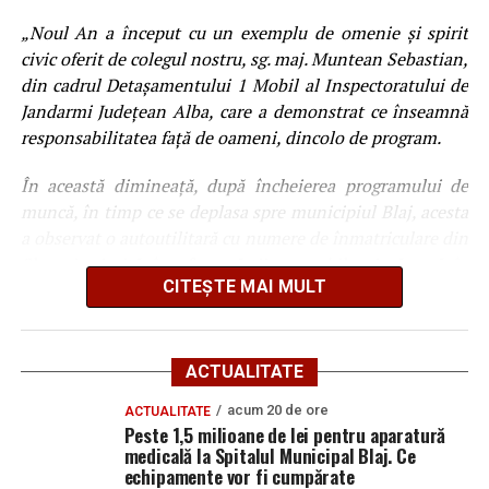
„Noul An a început cu un exemplu de omenie și spirit
civic oferit de colegul nostru, sg. maj. Muntean Sebastian,
din cadrul Detașamentului 1 Mobil al Inspectoratului de
Jandarmi Județean Alba, care a demonstrat ce înseamnă
responsabilitatea față de oameni, dincolo de program.
În această dimineață, după încheierea programului de
muncă, în timp ce se deplasa spre municipiul Blaj, acesta
a observat o autoutilitară cu numere de înmatriculare din
Slovacia, ieșită în afara părții carosabile și rămasă în
CITEȘTE MAI MULT
șanț. Fără să ezite, colegul nostru a oprit pentru a acorda
ajutor.
Conducătorul auto se afla într-o situație dificilă,
ACTUALITATE
nevorbind limba română sau engleză și neavând
acum 20 de ore
ACTUALITATE
posibilitatea de a lua legătura cu cineva pentru sprijin. În
Peste 1,5 milioane de lei pentru aparatură
aceste condiții, sg. maj. Muntean Sebastian a acționat
medicală la Spitalul Municipal Blaj. Ce
prompt, luând legătura cu polițiștii din cadrul Poliției
echipamente vor fi cumpărate