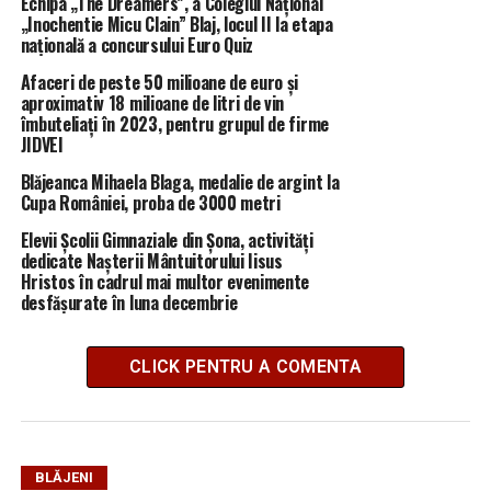
Echipa „The Dreamers”, a Colegiul Național
„Inochentie Micu Clain” Blaj, locul II la etapa
națională a concursului Euro Quiz
Afaceri de peste 50 milioane de euro și
aproximativ 18 milioane de litri de vin
îmbuteliați în 2023, pentru grupul de firme
JIDVEI
Blăjeanca Mihaela Blaga, medalie de argint la
Cupa României, proba de 3000 metri
Elevii Școlii Gimnaziale din Șona, activități
dedicate Nașterii Mântuitorului Iisus
Hristos în cadrul mai multor evenimente
desfășurate în luna decembrie
CLICK PENTRU A COMENTA
BLĂJENI