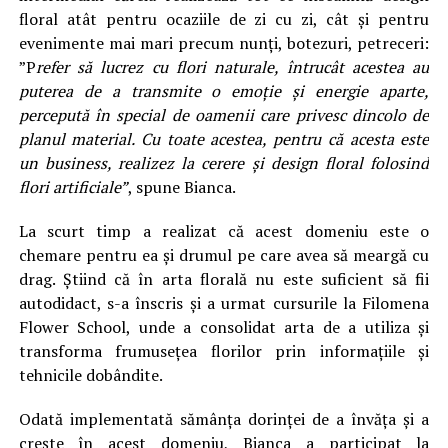
floral atât pentru ocaziile de zi cu zi, cât și pentru
evenimente mai mari precum nunți, botezuri, petreceri:
”P
refer să lucrez cu flori naturale, întrucât acestea au
puterea de a transmite o emoție și energie aparte,
percepută în special de oamenii care privesc dincolo de
planul material. Cu toate acestea, pentru că acesta este
un business, realizez la cerere și design floral folosind
flori artificiale”
, spune Bianca.
La scurt timp a realizat că acest domeniu este o
chemare pentru ea și drumul pe care avea să meargă cu
drag. Știind că în arta florală nu este suficient să fii
autodidact, s-a înscris și a urmat cursurile la Filomena
Flower School, unde a consolidat arta de a utiliza și
transforma frumusețea florilor prin informațiile și
tehnicile dobândite.
Odată implementată sămânța dorinței de a învăța și a
crește în acest domeniu, Bianca a participat la