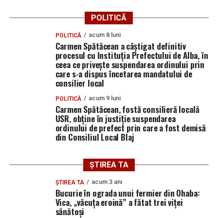
POLITICĂ
acum 8 luni
POLITICĂ
Carmen Spătăcean a câștigat definitiv
procesul cu Instituția Prefectului de Alba, în
ceea ce privește suspendarea ordinului prin
care s-a dispus încetarea mandatului de
consilier local
acum 9 luni
POLITICĂ
Carmen Spătăcean, fostă consilieră locală
USR, obține în justiție suspendarea
ordinului de prefect prin care a fost demisă
din Consiliul Local Blaj
ȘTIREA TA
acum 3 ani
ȘTIREA TA
Bucurie în ograda unui fermier din Ohaba:
Vica, „văcuța eroină” a fătat trei viței
sănătoși