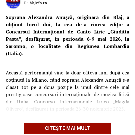
De
blajinfo.ro
Adaugă blajinfo.ro ca sursă
Soprana Alexandra Anușcă, originară din Blaj, a
preferată pe Google
obținut locul doi, la cea de-a cincea ediție a
Concursul Internațional de Canto Liric „Giuditta
Pasta”, desfășurat, în perioada 6-9 mai 2026, la
Ultimele știri din Blaj
Saronno, o localitate din Regiunea Lombardia
(Italia).
ACS Atomic Blaj, medalie de bronz la Campionatul
Național U16 de volei pe nisip: Ilinca Iuga și
Andreea Pripon, pe podium la Arad
Această performanță vine la doar câteva luni după cea
obținută la Milano, când soprana Alexandra Anușcă s-a
Peste 1,5 milioane de lei pentru aparatură medicală
clasat tot pe a doua poziție la unul dintre cele mai
la Spitalul Municipal Blaj. Ce echipamente vor fi
prestigioase concursuri internaționale de muzica lirică
cumpărate
din Italia, Concorso Internazionale Lirico „Magda
O nouă victorie pentru echipa din „Mica Romă”, în
Olivero”, desfășurat în perioada 26-30 noiembrie 2025.
meciurile de pregătire: CIL Blaj – Performanța Ighiu
5-3 (2-0)
CITEȘTE MAI MULT
Adaugă blajinfo.ro ca sursă