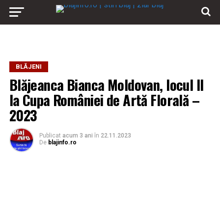
BLĂJENI
Blăjeanca Bianca Moldovan, locul II
la Cupa României de Artă Florală –
2023
Publicat
acum 3 ani
în
22.11.2023
De
blajinfo.ro