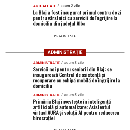
Municipiului Blaj, care au intervenit la fața locului.
acum 2 zile
ACTUALITATE
La Blaj a fost inaugurat primul centru de zi
Cu eforturi comune și multă bunăvoință, autovehiculul a
pentru vârstnici cu servicii de îngrijire la
fost scos din șanț, iar situația a fost remediată fără
domiciliu din județul Alba
incidente.
PUBLICITATE
Gestul colegului nostru demonstrează că spiritul de
întrajutorare, responsabilitatea și respectul față de
ADMINISTRAȚIE
oameni sunt valori care ne definesc în fiecare zi și care
dau sens profesiei noastre”
, au transmis reprezentanții
acum 3 zile
ADMINISTRAȚIE
Servicii noi pentru seniorii din Blaj: se
IJJ Alba.
inaugurează Centrul de asistență și
recuperare cu echipă mobilă de îngrijire la
domiciliu
Adaugă blajinfo.ro ca sursă
acum 5 zile
ADMINISTRAȚIE
preferată pe Google
Primăria Blaj investește în inteligență
artificială și automatizare: Asistentul
virtual AURA și soluții AI pentru reducerea
birocrației
Ultimele știri din Blaj