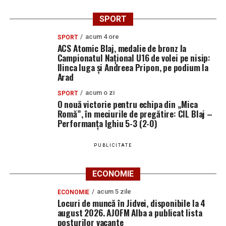
SPORT
acum 4 ore
SPORT
ACS Atomic Blaj, medalie de bronz la
Campionatul Național U16 de volei pe nisip:
Ilinca Iuga și Andreea Pripon, pe podium la
Arad
acum o zi
SPORT
O nouă victorie pentru echipa din „Mica
Romă”, în meciurile de pregătire: CIL Blaj –
Performanța Ighiu 5-3 (2-0)
PUBLICITATE
ECONOMIE
acum 5 zile
ECONOMIE
Locuri de muncă în Jidvei, disponibile la 4
august 2026. AJOFM Alba a publicat lista
posturilor vacante