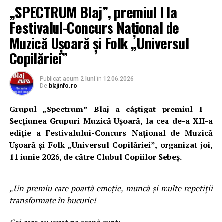
„SPECTRUM Blaj”, premiul I la
Festivalul-Concurs Național de
Muzică Ușoară și Folk „Universul
Copilăriei”
Publicat
acum 2 luni
în
12.06.2026
De
blajinfo.ro
Grupul „Spectrum” Blaj a câștigat premiul I –
Secțiunea Grupuri Muzică Ușoară, la cea de-a XII-a
ediție a Festivalului-Concurs Național de Muzică
Ușoară și Folk „Universul Copilăriei”, organizat joi,
11 iunie 2026, de către Clubul Copiilor Sebeș.
„Un premiu care poartă emoție, muncă și multe repetiții
transformate în bucurie!
Cei care au urcat pe scenă sunt: