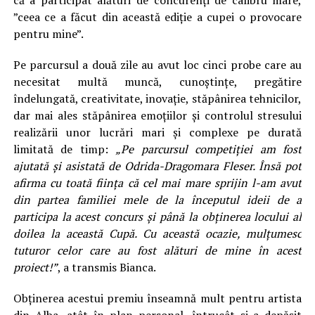
că a participat alături de concurenți de calibru mare,
”ceea ce a făcut din această ediție a cupei o provocare
pentru mine”.
Pe parcursul a două zile au avut loc cinci probe care au
necesitat multă muncă, cunoștințe, pregătire
îndelungată, creativitate, inovație, stăpânirea tehnicilor,
dar mai ales stăpânirea emoțiilor și controlul stresului
realizării unor lucrări mari și complexe pe durată
limitată de timp:
„Pe parcursul competiției am fost
ajutată și asistată de Odrida-Dragomara Fleser. Însă pot
afirma cu toată ființa că cel mai mare sprijin l-am avut
din partea familiei mele de la începutul ideii de a
participa la acest concurs și până la obținerea locului al
doilea la această Cupă. Cu această ocazie, mulțumesc
tuturor celor care au fost alături de mine în acest
proiect!”
, a transmis Bianca.
Obținerea acestui premiu înseamnă mult pentru artista