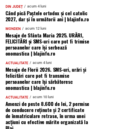
acum 4 luni
DIN JUDEȚ
Când pică Paștele ortodox și cel catolic
2027, dar și în următorii ani | blajinfo.ro
acum 12 luni
MONDEN
Mesaje de Sfânta Maria 2025. URĂRI,
FELICITĂRI și SMS-uri care pot fi trimise
persoanelor care își serbează
onomastica | blajinfo.ro
acum 4 luni
ACTUALITATE
Mesaje de Florii 2026. SMS-uri, urări și
felicitări care pot fi transmise
persoanelor care îşi sărbătoresc
onomastica | blajinfo.ro
acum 10 luni
ACTUALITATE
Amenzi de peste 8.600 de lei, 2 permise
de conducere reținute și 2 certificate
de înmatriculare retrase, în urma unei
acțiuni cu efective mărite organizată la
Blaj