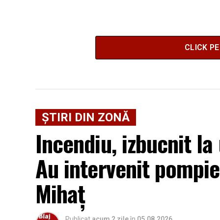
CLICK P
ȘTIRI DIN ZONĂ
Incendiu, izbucnit la
Au intervenit pompier
Mihaț
Publicat
acum 2 zile
în
05.08.2026