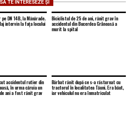
SĂ TE INTERESEZE ȘI
r pe DN 14B, la Mănărade.
Biciclistul de 25 de ani, rănit grav în
aj intervin la fața locului
accidentul din Bucerdea Grânoasă a
murit la spital
ut accidentul rutier din
Bărbat rănit după ce s-a răsturnat cu
asă, în urma căruia un
tractorul în localitatea Tăuni. Era băut,
 de ani a fost rănit grav
iar vehiculul nu era înmatriculat