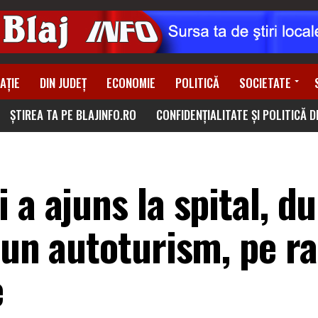
AȚIE
DIN JUDEȚ
ECONOMIE
POLITICĂ
SOCIETATE
ȘTIREA TA PE BLAJINFO.RO
CONFIDENȚIALITATE ȘI POLITICĂ 
 a ajuns la spital, d
 un autoturism, pe r
e