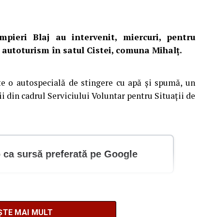
mpieri Blaj au intervenit, miercuri, pentru
 autoturism în satul Cistei, comuna Mihalț.
te o autospecială de stingere cu apă și spumă, un
i din cadrul Serviciului Voluntar pentru Situații de
o ca sursă preferată pe Google
 pentru vârstnici cu servicii de îngrijire la domiciliu din
ȘTE MAI MULT