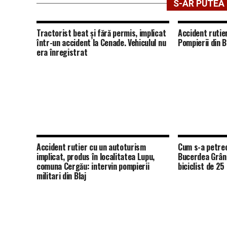
S-AR PUTEA 
Tractorist beat și fără permis, implicat
Accident rutie
într-un accident la Cenade. Vehiculul nu
Pompierii din Bl
era înregistrat
Accident rutier cu un autoturism
Cum s-a petrec
implicat, produs în localitatea Lupu,
Bucerdea Grâno
comuna Cergău: intervin pompierii
biciclist de 25
militari din Blaj