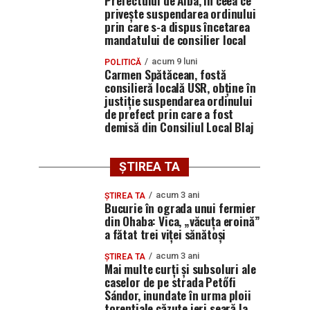
Prefectului de Alba, în ceea ce
privește suspendarea ordinului
prin care s-a dispus încetarea
mandatului de consilier local
acum 9 luni
POLITICĂ
Carmen Spătăcean, fostă
consilieră locală USR, obține în
justiție suspendarea ordinului
de prefect prin care a fost
demisă din Consiliul Local Blaj
ȘTIREA TA
acum 3 ani
ȘTIREA TA
Bucurie în ograda unui fermier
din Ohaba: Vica, „văcuța eroină”
a fătat trei viței sănătoși
acum 3 ani
ȘTIREA TA
Mai multe curți și subsoluri ale
caselor de pe strada Petőfi
Sándor, inundate în urma ploii
torențiale căzute ieri seară la