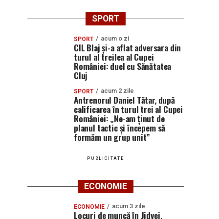
SPORT
acum o zi
SPORT
CIL Blaj și-a aflat adversara din
turul al treilea al Cupei
României: duel cu Sănătatea
Cluj
acum 2 zile
SPORT
Antrenorul Daniel Tătar, după
calificarea în turul trei al Cupei
României: „Ne-am ținut de
planul tactic și începem să
formăm un grup unit”
PUBLICITATE
ECONOMIE
acum 3 zile
ECONOMIE
Locuri de muncă în Jidvei,