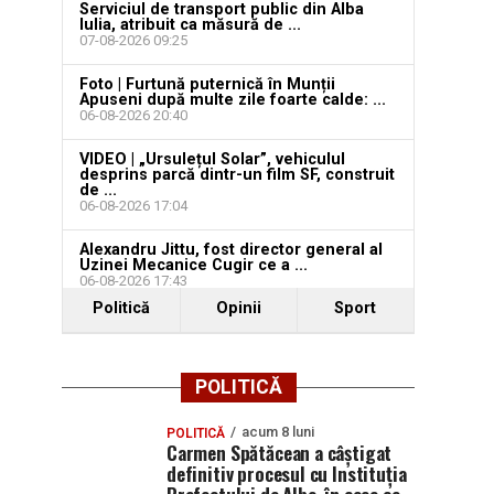
Serviciul de transport public din Alba
Iulia, atribuit ca măsură de ...
07-08-2026 09:25
Foto | Furtună puternică în Munții
Apuseni după multe zile foarte calde: ...
06-08-2026 20:40
VIDEO | „Ursulețul Solar”, vehiculul
desprins parcă dintr-un film SF, construit
de ...
06-08-2026 17:04
Alexandru Jittu, fost director general al
Uzinei Mecanice Cugir ce a ...
06-08-2026 17:43
Politică
Opinii
Sport
POLITICĂ
acum 8 luni
POLITICĂ
Carmen Spătăcean a câștigat
definitiv procesul cu Instituția