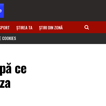
SPORT
ȘTIREA TA
ȘTIRI DIN ZONĂ
DE COOKIES
upă ce
aza