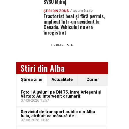
SVSU Mihaț
acum 6 zile
ȘTIRI DIN ZONĂ
Tractorist beat și fără permis,
implicat într-un accident la
Cenade. Vehiculul nu era
înregistrat
PUBLICITATE
Stiri din Alba
Ştirea zilei
Actualitate
Curier
Foto | Aluviuni pe DN 75, între Arieșeni și
Vârtop: Au intervenit drumarii
07-08-2026 15:57
Serviciul de transport public din Alba
Iulia, atribuit ca măsură de ...
07-08-2026 13:32