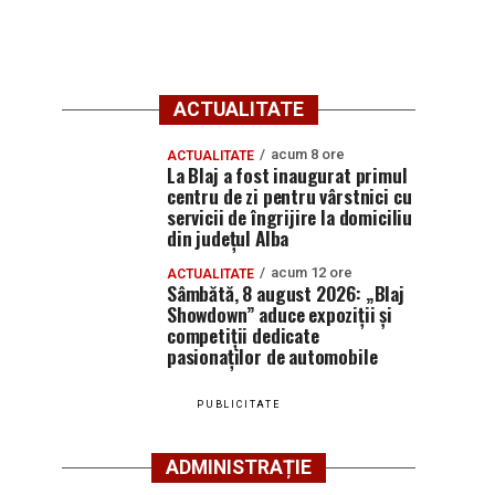
ACTUALITATE
acum 8 ore
ACTUALITATE
La Blaj a fost inaugurat primul
centru de zi pentru vârstnici cu
servicii de îngrijire la domiciliu
din județul Alba
acum 12 ore
ACTUALITATE
Sâmbătă, 8 august 2026: „Blaj
Showdown” aduce expoziții și
competiții dedicate
pasionaților de automobile
PUBLICITATE
ADMINISTRAȚIE