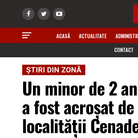
ACASĂ
ACTUALITATE
ADMINISTR
CONTACT
ȘTIRI DIN ZONĂ
Un minor de 2 ani
a fost acroșat de
localității Cenad