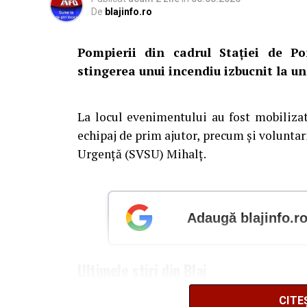
De
blajinfo.ro
Pompierii din cadrul Stației de Po
stingerea unui incendiu izbucnit la un
La locul evenimentului au fost mobiliza
echipaj de prim ajutor, precum și voluntari
Urgență (SVSU) Mihalț.
Adaugă blajinfo.r
Ultimele știri din Blaj
La Blaj a fost inaugurat primul centru de zi
CITE