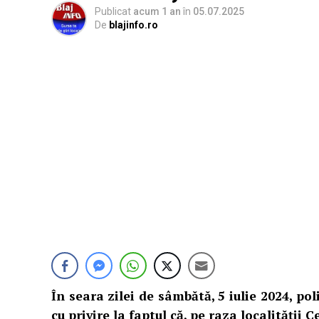
Publicat
acum 1 an
în
05.07.2025
De
blajinfo.ro
În seara zilei de sâmbătă, 5 iulie 2024, poli
cu privire la faptul că, pe raza localității