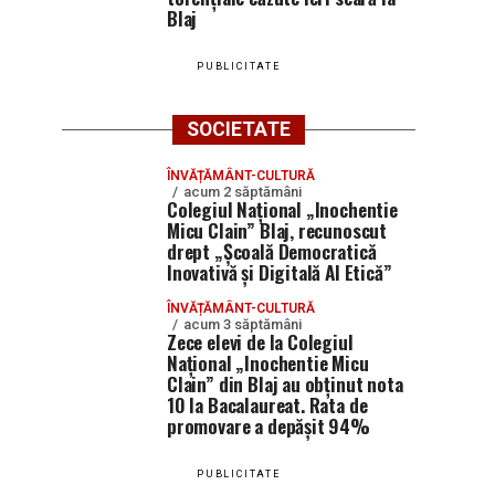
Blaj
PUBLICITATE
SOCIETATE
ÎNVĂȚĂMÂNT-CULTURĂ
acum 2 săptămâni
Colegiul Național „Inochentie
Micu Clain” Blaj, recunoscut
drept „Școală Democratică
Inovativă și Digitală AI Etică”
ÎNVĂȚĂMÂNT-CULTURĂ
acum 3 săptămâni
Zece elevi de la Colegiul
Național „Inochentie Micu
Clain” din Blaj au obținut nota
10 la Bacalaureat. Rata de
promovare a depășit 94%
PUBLICITATE