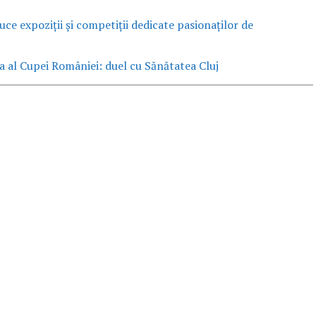
e expoziții și competiții dedicate pasionaților de
lea al Cupei României: duel cu Sănătatea Cluj