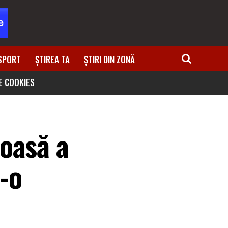
SPORT
ȘTIREA TA
ȘTIRI DIN ZONĂ
DE COOKIES
oasă a
r-o