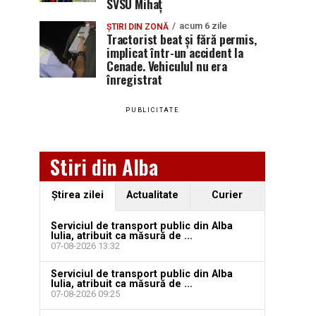
SVSU Mihaț
acum 6 zile
ȘTIRI DIN ZONĂ
Tractorist beat și fără permis,
implicat într-un accident la
Cenade. Vehiculul nu era
înregistrat
PUBLICITATE
Stiri din Alba
Ştirea zilei
Actualitate
Curier
Serviciul de transport public din Alba
Iulia, atribuit ca măsură de ...
07-08-2026 13:32
Serviciul de transport public din Alba
Iulia, atribuit ca măsură de ...
07-08-2026 09:25