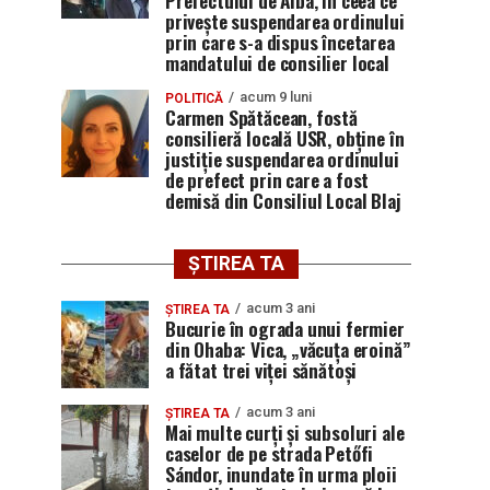
Prefectului de Alba, în ceea ce
privește suspendarea ordinului
prin care s-a dispus încetarea
mandatului de consilier local
acum 9 luni
POLITICĂ
Carmen Spătăcean, fostă
consilieră locală USR, obține în
justiție suspendarea ordinului
de prefect prin care a fost
demisă din Consiliul Local Blaj
ȘTIREA TA
acum 3 ani
ȘTIREA TA
Bucurie în ograda unui fermier
din Ohaba: Vica, „văcuța eroină”
a fătat trei viței sănătoși
acum 3 ani
ȘTIREA TA
Mai multe curți și subsoluri ale
caselor de pe strada Petőfi
Sándor, inundate în urma ploii