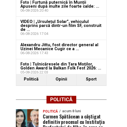
Foto | Furtună puternică în Munții
Apuseni după multe zile foarte calde: ...
06-08-2026 20:40
VIDEO | „Ursulețul Solar”, vehiculul
desprins parcă dintr-un film SF, construit
de ...
06-08-2026 17:04
Alexandru Jittu, fost director general al
Uzinei Mecanice Cugir ce a ...
06-08-2026 17:43
Foto | Tulnicăresele din Țara Moților,
Golden Award la Balkan Folk Fest 2026: ...
05-08-2026 22:03
Politică
Opinii
Sport
POLITICĂ
acum 8 luni
POLITICĂ
Carmen Spătăcean a câștigat
definitiv procesul cu Instituția