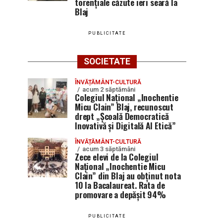
torențiale căzute ieri seară la
Blaj
PUBLICITATE
SOCIETATE
ÎNVĂȚĂMÂNT-CULTURĂ
acum 2 săptămâni
Colegiul Național „Inochentie
Micu Clain” Blaj, recunoscut
drept „Școală Democratică
Inovativă și Digitală AI Etică”
ÎNVĂȚĂMÂNT-CULTURĂ
acum 3 săptămâni
Zece elevi de la Colegiul
Național „Inochentie Micu
Clain” din Blaj au obținut nota
10 la Bacalaureat. Rata de
promovare a depășit 94%
PUBLICITATE