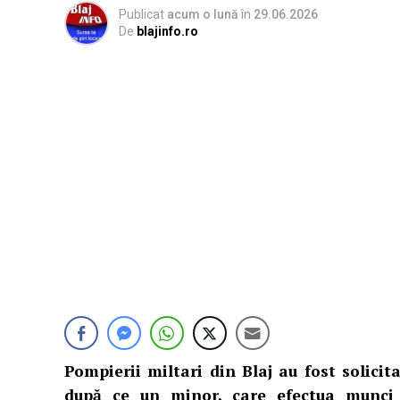
Publicat
acum o lună
în
29.06.2026
De
blajinfo.ro
Pompierii miltari din Blaj au fost solicit
după ce un minor, care efectua munci a