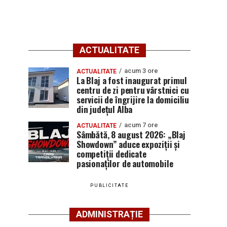
ACTUALITATE
acum 3 ore
ACTUALITATE
La Blaj a fost inaugurat primul
centru de zi pentru vârstnici cu
servicii de îngrijire la domiciliu
din județul Alba
acum 7 ore
ACTUALITATE
Sâmbătă, 8 august 2026: „Blaj
Showdown” aduce expoziții și
competiții dedicate
pasionaților de automobile
PUBLICITATE
ADMINISTRAȚIE