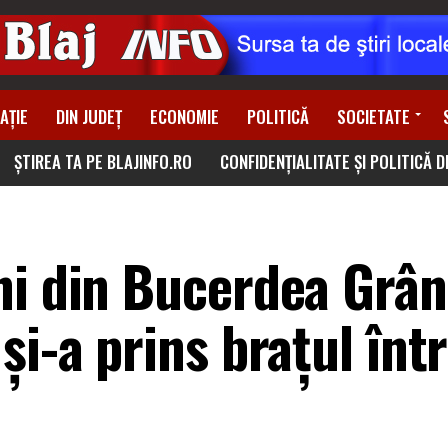
AȚIE
DIN JUDEȚ
ECONOMIE
POLITICĂ
SOCIETATE
ȘTIREA TA PE BLAJINFO.RO
CONFIDENȚIALITATE ȘI POLITICĂ 
ni din Bucerdea Grân
și-a prins brațul înt