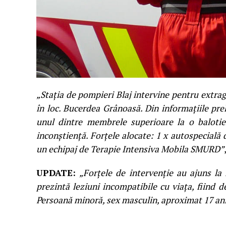
„Stația de pompieri Blaj intervine pentru extra
în loc. Bucerdea Grânoasă. Din informațiile prel
unul dintre membrele superioare la o balotie
inconștiență. Forțele alocate: 1 x autospecială 
un echipaj de Terapie Intensiva Mobila SMURD”
UPDATE:
„Forțele de intervenție au ajuns la 
prezintă leziuni incompatibile cu viața, fiind d
Persoană minoră, sex masculin, aproximat 17 an