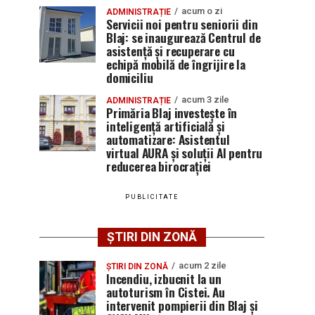
acum o zi
ADMINISTRAȚIE
Servicii noi pentru seniorii din
Blaj: se inaugurează Centrul de
asistență și recuperare cu
echipă mobilă de îngrijire la
domiciliu
acum 3 zile
ADMINISTRAȚIE
Primăria Blaj investește în
inteligență artificială și
automatizare: Asistentul
virtual AURA și soluții AI pentru
reducerea birocrației
PUBLICITATE
ȘTIRI DIN ZONĂ
acum 2 zile
ȘTIRI DIN ZONĂ
Incendiu, izbucnit la un
autoturism în Cistei. Au
intervenit pompierii din Blaj și