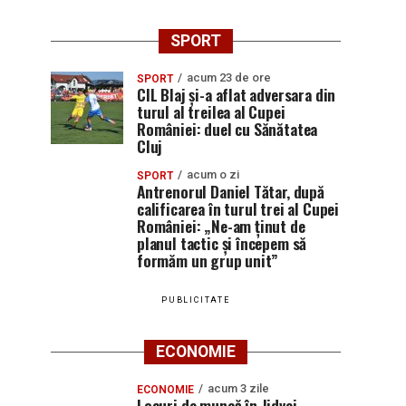
SPORT
acum 23 de ore
SPORT
CIL Blaj și-a aflat adversara din
turul al treilea al Cupei
României: duel cu Sănătatea
Cluj
acum o zi
SPORT
Antrenorul Daniel Tătar, după
calificarea în turul trei al Cupei
României: „Ne-am ținut de
planul tactic și începem să
formăm un grup unit”
PUBLICITATE
ECONOMIE
acum 3 zile
ECONOMIE
Locuri de muncă în Jidvei,