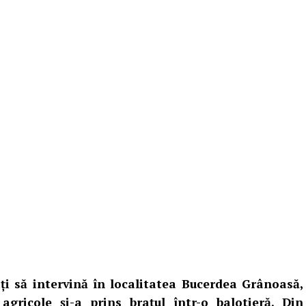
ați să intervină în localitatea Bucerdea Grânoasă,
gricole și-a prins brațul într-o balotieră. Din