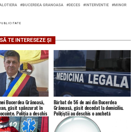
ALOTIERA
BUCERDEA GRANOASA
DECES
INTERVENTIE
MINOR
PUBLICITATE
SĂ TE INTERESEZE ȘI
nei Bucerdea Grânoasă,
Bărbat de 56 de ani din Bucerdea
ean, găsit spânzurat în
Grânoasă, găsit decedat la domiciliu.
locuințe. Poliția a deschis
Polițiștii au deschis o anchetă