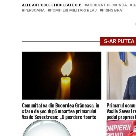
ALTE ARTICOLE ETICHETATE CU:
ACCIDENT DE MUNCA
B
PERSOANA
POMPIERI MILITARI BLAJ
PRINS BRAT
S-AR PUTEA 
Comunitatea din Bucerdea Grânoasă, în
Primarul comu
stare de șoc după moartea primarului
Vasile Sevestr
Vasile Sevestrean: „O pierdere foarte
podul propriei 
grea pentru comună, vecini și familie”
o anchetă