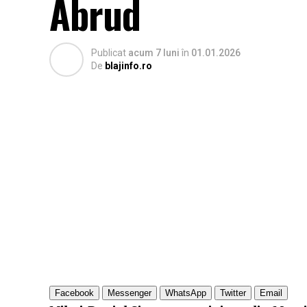
Abrud
Publicat
acum 7 luni
în
01.01.2026
De
blajinfo.ro
Facebook
Messenger
WhatsApp
Twitter
Email