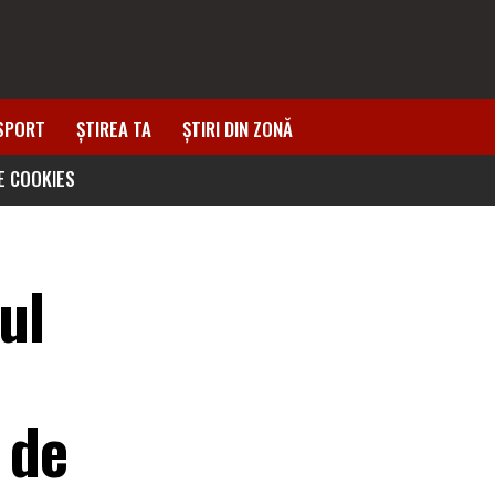
SPORT
ȘTIREA TA
ȘTIRI DIN ZONĂ
DE COOKIES
ul
 de