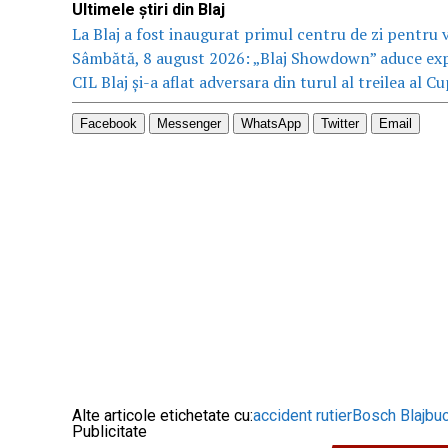
Ultimele știri din Blaj
La Blaj a fost inaugurat primul centru de zi pentru vâ
Sâmbătă, 8 august 2026: „Blaj Showdown” aduce expoz
CIL Blaj și-a aflat adversara din turul al treilea al 
Facebook
Messenger
WhatsApp
Twitter
Email
Alte articole etichetate cu:
accident rutier
Bosch Blaj
bu
Publicitate