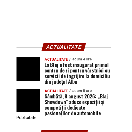
ACTUALITATE
acum 4 ore
ACTUALITATE
La Blaj a fost inaugurat primul
centru de zi pentru vârstnici cu
servicii de îngrijire la domiciliu
din județul Alba
acum 8 ore
ACTUALITATE
Sâmbătă, 8 august 2026: „Blaj
Showdown” aduce expoziții și
competiții dedicate
pasionaților de automobile
Publicitate