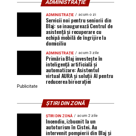
ADMINISTRAȚIE
acum o zi
ADMINISTRAȚIE
Servicii noi pentru seniorii din
Blaj: se inaugurează Centrul de
asistență și recuperare cu
echipă mobilă de îngrijire la
domiciliu
acum 3 zile
ADMINISTRAȚIE
Primăria Blaj investește în
inteligență artificială și
automatizare: Asistentul
virtual AURA și soluții AI pentru
reducerea birocrației
Publicitate
ȘTIRI DIN ZONĂ
acum 2 zile
ȘTIRI DIN ZONĂ
Incendiu, izbucnit la un
autoturism în Cistei. Au
intervenit pompierii din Blaj și