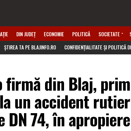
AȚIE
DIN JUDEȚ
ECONOMIE
POLITICĂ
SOCIETATE
ȘTIREA TA PE BLAJINFO.RO
CONFIDENȚIALITATE ȘI POLITICĂ 
o firmă din Blaj, prim
 la un accident rutier
e DN 74, în apropiere