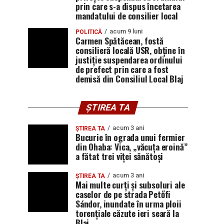
prin care s-a dispus încetarea
mandatului de consilier local
acum 9 luni
POLITICĂ
Carmen Spătăcean, fostă
consilieră locală USR, obține în
justiție suspendarea ordinului
de prefect prin care a fost
demisă din Consiliul Local Blaj
ȘTIREA TA
acum 3 ani
ȘTIREA TA
Bucurie în ograda unui fermier
din Ohaba: Vica, „văcuța eroină”
a fătat trei viței sănătoși
acum 3 ani
ȘTIREA TA
Mai multe curți și subsoluri ale
caselor de pe strada Petőfi
Sándor, inundate în urma ploii
torențiale căzute ieri seară la
Blaj