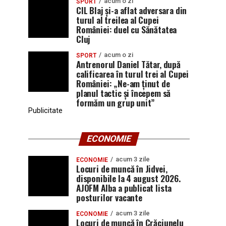
acum o zi
SPORT
CIL Blaj și-a aflat adversara din
turul al treilea al Cupei
României: duel cu Sănătatea
Cluj
acum o zi
SPORT
Antrenorul Daniel Tătar, după
calificarea în turul trei al Cupei
României: „Ne-am ținut de
planul tactic și începem să
formăm un grup unit”
Publicitate
ECONOMIE
acum 3 zile
ECONOMIE
Locuri de muncă în Jidvei,
disponibile la 4 august 2026.
AJOFM Alba a publicat lista
posturilor vacante
acum 3 zile
ECONOMIE
Locuri de muncă în Crăciunelu