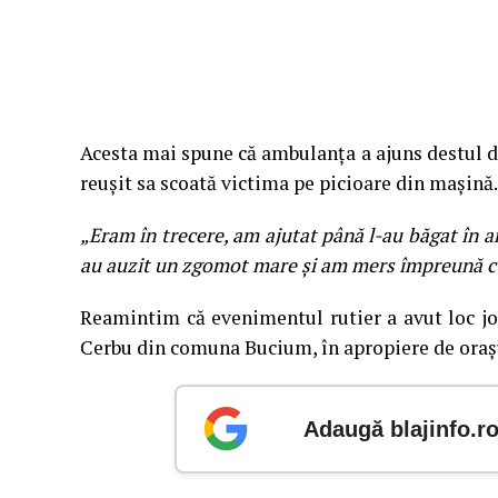
Acesta mai spune că ambulanța a ajuns destul d
reușit sa scoată victima pe picioare din mașină.
„Eram în trecere, am ajutat până l-au băgat în a
au auzit un zgomot mare și am mers împreună cu
Reamintim că evenimentul rutier a avut loc joi,
Cerbu din comuna Bucium, în apropiere de oraș
Adaugă blajinfo.r