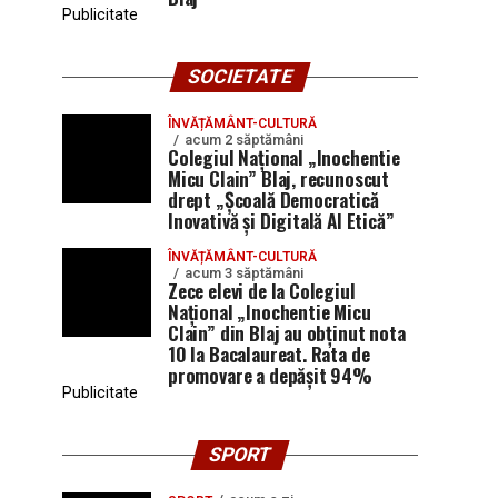
Publicitate
SOCIETATE
ÎNVĂȚĂMÂNT-CULTURĂ
acum 2 săptămâni
Colegiul Național „Inochentie
Micu Clain” Blaj, recunoscut
drept „Școală Democratică
Inovativă și Digitală AI Etică”
ÎNVĂȚĂMÂNT-CULTURĂ
acum 3 săptămâni
Zece elevi de la Colegiul
Național „Inochentie Micu
Clain” din Blaj au obținut nota
10 la Bacalaureat. Rata de
promovare a depășit 94%
Publicitate
SPORT