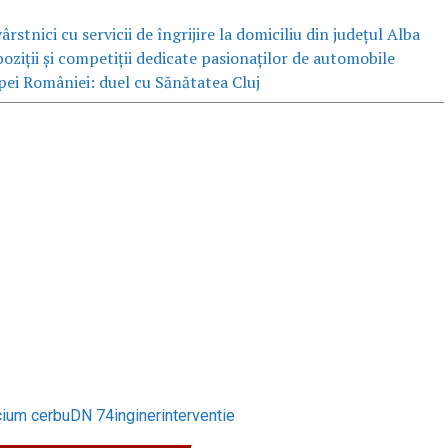
rstnici cu servicii de îngrijire la domiciliu din județul Alba
iții și competiții dedicate pasionaților de automobile
Cupei României: duel cu Sănătatea Cluj
cium cerbu
DN 74
inginer
interventie