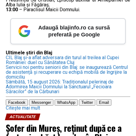
Alba Iulia și Făgăraș;
13:00
– Paraclisul Maicii Domnului.
Adaugă blajinfo.ro ca sursă
preferată pe Google
Ultimele știri din Blaj
CIL Blaj și-a aflat adversara din turul al treilea al Cupei
României: duel cu Sănătatea Cluj
Servicii noi pentru seniorii din Blaj: se inaugurează Centrul
de asistență și recuperare cu echipă mobilă de îngrijire la
domiciliu
Sâmbătă, 15 august 2026: Tradiționalul pelerinaj de
Adormirea Maicii Domnului la Sanctuarul „Fecioara
Săracilor” de la Cărbunari
Facebook
Messenger
WhatsApp
Twitter
Email
Citește mai mult
ACTUALITATE
Șofer din Mureș, reținut după ce a