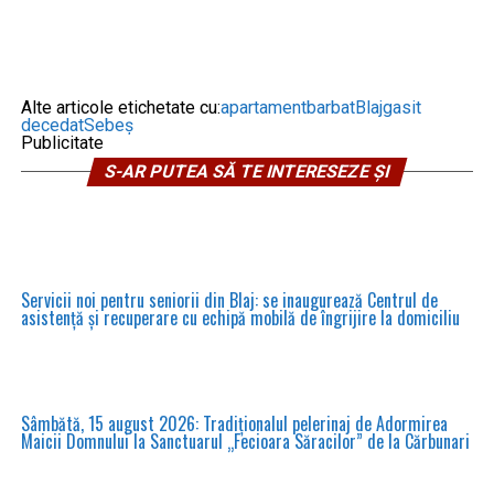
Alte articole etichetate cu:
apartament
barbat
Blaj
gasit
decedat
Sebeş
Publicitate
S-AR PUTEA SĂ TE INTERESEZE ȘI
Servicii noi pentru seniorii din Blaj: se inaugurează Centrul de
asistență și recuperare cu echipă mobilă de îngrijire la domiciliu
Sâmbătă, 15 august 2026: Tradiționalul pelerinaj de Adormirea
Maicii Domnului la Sanctuarul „Fecioara Săracilor” de la Cărbunari