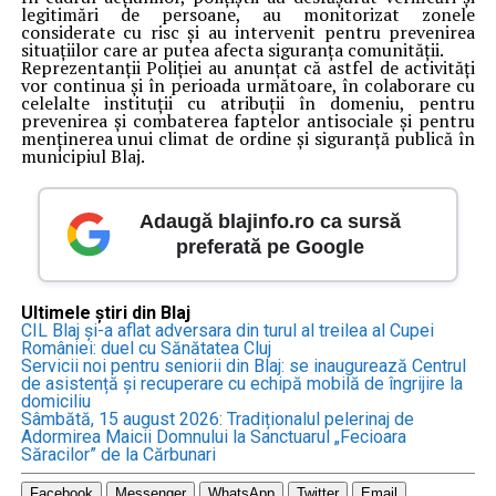
legitimări de persoane, au monitorizat zonele
considerate cu risc și au intervenit pentru prevenirea
situațiilor care ar putea afecta siguranța comunității.
Reprezentanții Poliției au anunțat că astfel de activități
vor continua și în perioada următoare, în colaborare cu
celelalte instituții cu atribuții în domeniu, pentru
prevenirea și combaterea faptelor antisociale și pentru
menținerea unui climat de ordine și siguranță publică în
municipiul Blaj.
Adaugă blajinfo.ro ca sursă
preferată pe Google
Ultimele știri din Blaj
CIL Blaj și-a aflat adversara din turul al treilea al Cupei
României: duel cu Sănătatea Cluj
Servicii noi pentru seniorii din Blaj: se inaugurează Centrul
de asistență și recuperare cu echipă mobilă de îngrijire la
domiciliu
Sâmbătă, 15 august 2026: Tradiționalul pelerinaj de
Adormirea Maicii Domnului la Sanctuarul „Fecioara
Săracilor” de la Cărbunari
Facebook
Messenger
WhatsApp
Twitter
Email