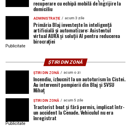
recuperare cu echipă mobilă de îngrijire la
domiciliu
acum 3 zile
ADMINISTRAȚIE
Primăria Blaj investește în inteligență
artificială și automatizare: Asistentul
virtual AURA și soluții AI pentru reducerea
birocrației
Publicitate
ȘTIRI DIN ZONĂ
acum o zi
ȘTIRI DIN ZONĂ
Incendiu, izbucnit la un autoturism în Cistei.
Au intervenit pompierii din Blaj și SVSU
Mihaț
acum 5 zile
ȘTIRI DIN ZONĂ
Tractorist beat și fără permis, implicat într-
un accident la Cenade. Vehiculul nu era
înregistrat
Publicitate