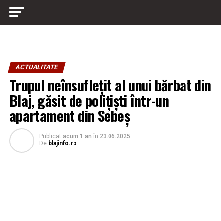
ACTUALITATE
Trupul neînsuflețit al unui bărbat din
Blaj, găsit de polițiști într-un
apartament din Sebeș
Publicat
acum 1 an
în
23.06.2025
De
blajinfo.ro