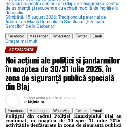
Servicii noi pentru seniorii din Blaj: se inaugurează Centrul
de asistență și recuperare cu echipă mobilă de îngrijire la
domiciliu
Sâmbătă, 15 august 2026: Tradiționalul pelerinaj de
Adormirea Maicii Domnului la Sanctuarul „Fecioara
Săracilor” de la Cărbunari
Facebook
Messenger
WhatsApp
Twitter
Email
Citește mai mult
ACTUALITATE
Noi acțiuni ale poliției și jandarmilor
în noaptea de 30/31 iulie 2026, în
zona de siguranță publică specială
din Blaj
Publicat
acum 6 zile
în
31.07.2026
De
blajinfo.ro
Facebook
Messenger
WhatsApp
Twitter
Email
Polițiștii din cadrul Poliției Municipiului Blaj au
continuat, în noaptea de 30 spre 31 iulie 2026,
activitățile desfășurate în zona de siguranță publică