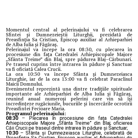
Momentul central al pelerinajului va fi celebrarea
Sfintei și Dumnezeieștii Liturghii, prezidată de
Preasfinția Sa Cristian, Episcop auxiliar al Arhieparhiei
de Alba Iulia și Făgăraș.
Pelerinajul va începe la ora 08:30, cu plecarea în
procesiune din fața Catedralei Arhiepiscopale Majore
„Sfânta Treime” din Blaj, spre pădurea Blaj–Cărbunari.
Pe traseul cuprins între intrarea în pădure și Sanctuar
va fi oficiată Calea Crucii.
La ora 10:30 va începe Sfânta și Dumnezeiasca
Liturghie, iar de la ora 13:00 va fi celebrat Paraclisul
Maicii Domnului.
Evenimentul reprezintă una dintre tradițiile spirituale
importante ale Arhieparhiei de Alba Iulia și Făgăraș,
reunind anual numeroși pelerini care vin să își
încredințeze rugăciunile, bucuriile și încercările ocrotirii
Preasfintei Fecioare Maria.
Programul pelerinajului:
08:30
– Plecarea în procesiune din fața Catedralei
Arhiepiscopale Majore „Sfânta Treime” din Blaj; oficierea
Căii Crucii pe traseul dintre intrarea în pădure și Sanctuar;
10:30
– Sfânta și Dumnezeiasca Liturghie, celebrată de
Preasfinția Sa Cristian, Episcop auxiliar al Arhieparhiei de