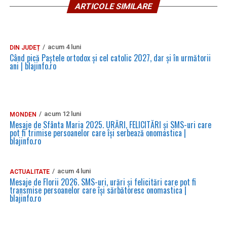
ARTICOLE SIMILARE
acum 4 luni
DIN JUDEȚ
Când pică Paștele ortodox și cel catolic 2027, dar și în următorii
ani | blajinfo.ro
acum 12 luni
MONDEN
Mesaje de Sfânta Maria 2025. URĂRI, FELICITĂRI și SMS-uri care
pot fi trimise persoanelor care își serbează onomastica |
blajinfo.ro
acum 4 luni
ACTUALITATE
Mesaje de Florii 2026. SMS-uri, urări și felicitări care pot fi
transmise persoanelor care îşi sărbătoresc onomastica |
blajinfo.ro