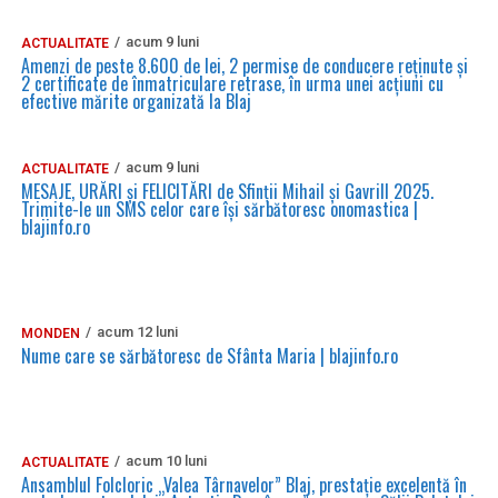
acum 9 luni
ACTUALITATE
Amenzi de peste 8.600 de lei, 2 permise de conducere reținute și
2 certificate de înmatriculare retrase, în urma unei acțiuni cu
efective mărite organizată la Blaj
acum 9 luni
ACTUALITATE
MESAJE, URĂRI și FELICITĂRI de Sfinții Mihail și Gavrill 2025.
Trimite-le un SMS celor care își sărbătoresc onomastica |
blajinfo.ro
acum 12 luni
MONDEN
Nume care se sărbătoresc de Sfânta Maria | blajinfo.ro
acum 10 luni
ACTUALITATE
Ansamblul Folcloric „Valea Târnavelor” Blaj, prestație excelentă în