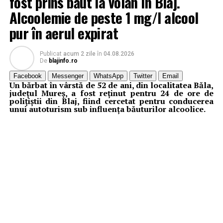
fost prins băut la volan în Blaj.
Alcoolemie de peste 1 mg/l alcool
pur în aerul expirat
Publicat
acum 2 zile
în
04.08.2026
De
blajinfo.ro
Facebook
Messenger
WhatsApp
Twitter
Email
Un bărbat în vârstă de 52 de ani, din localitatea Băla,
județul Mureș, a fost reținut pentru 24 de ore de
polițiștii din Blaj, fiind cercetat pentru conducerea
unui autoturism sub influența băuturilor alcoolice.