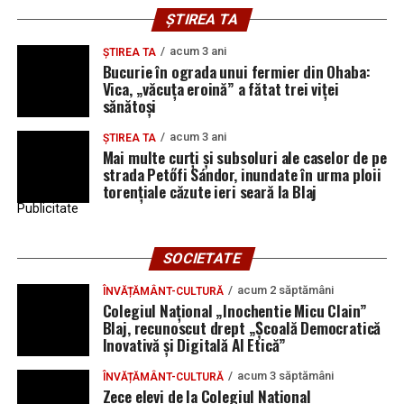
ȘTIREA TA
acum 3 ani
ȘTIREA TA
Bucurie în ograda unui fermier din Ohaba:
Vica, „văcuța eroină” a fătat trei viței
sănătoși
acum 3 ani
ȘTIREA TA
Mai multe curți și subsoluri ale caselor de pe
strada Petőfi Sándor, inundate în urma ploii
torențiale căzute ieri seară la Blaj
Publicitate
SOCIETATE
acum 2 săptămâni
ÎNVĂȚĂMÂNT-CULTURĂ
Colegiul Național „Inochentie Micu Clain”
Blaj, recunoscut drept „Școală Democratică
Inovativă și Digitală AI Etică”
acum 3 săptămâni
ÎNVĂȚĂMÂNT-CULTURĂ
Zece elevi de la Colegiul Național