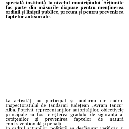
specială instituită la nivelul municipiului. Acțiunile
fac parte din măsurile dispuse pentru menținerea
ordinii și liniștii publice, precum și pentru prevenirea
faptelor antisociale.
La activități au participat și jandarmi din cadrul
Inspectoratului de Jandarmi Județean „Avram Iancu”
Alba. Potrivit reprezentanților autorităților, obiectivele
principale au fost creșterea gradului de siguranță al
cetățenilor și prevenirea faptelor de natură
contravențională și penală.
În cadrul acțiunilor, polițiștii au desfășurat verificări și