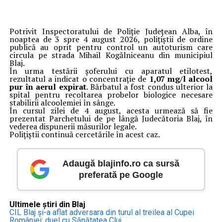
Potrivit Inspectoratului de Poliție Județean Alba, în
noaptea de 3 spre 4 august 2026, polițiștii de ordine
publică au oprit pentru control un autoturism care
circula pe strada Mihail Kogălniceanu din municipiul
Blaj.
În urma testării șoferului cu aparatul etilotest,
rezultatul a indicat o concentrație de
1,07 mg/l alcool
pur în aerul expirat
. Bărbatul a fost condus ulterior la
spital pentru recoltarea probelor biologice necesare
stabilirii alcoolemiei în sânge.
În cursul zilei de 4 august, acesta urmează să fie
prezentat Parchetului de pe lângă Judecătoria Blaj, în
vederea dispunerii măsurilor legale.
Polițiștii continuă cercetările în acest caz.
Adaugă blajinfo.ro ca sursă
preferată pe Google
Ultimele știri din Blaj
CIL Blaj și-a aflat adversara din turul al treilea al Cupei
României: duel cu Sănătatea Cluj