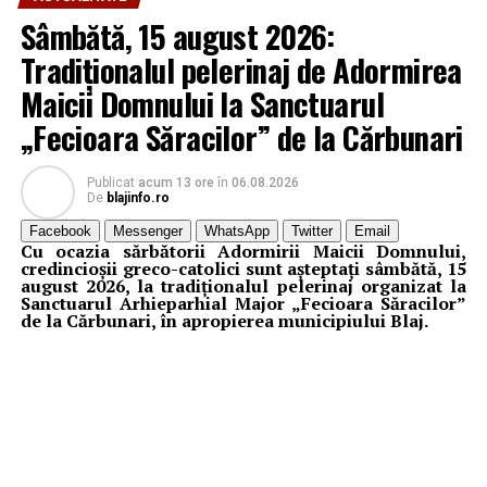
Sâmbătă, 15 august 2026:
Tradiționalul pelerinaj de Adormirea
Maicii Domnului la Sanctuarul
„Fecioara Săracilor” de la Cărbunari
Publicat
acum 13 ore
în
06.08.2026
De
blajinfo.ro
Facebook
Messenger
WhatsApp
Twitter
Email
Cu ocazia sărbătorii Adormirii Maicii Domnului,
credincioșii greco-catolici sunt așteptați sâmbătă, 15
august 2026, la tradiționalul pelerinaj organizat la
Sanctuarul Arhieparhial Major „Fecioara Săracilor”
de la Cărbunari, în apropierea municipiului Blaj.