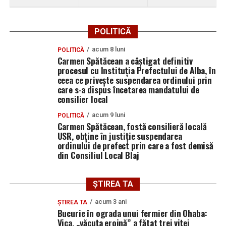
POLITICĂ
acum 8 luni
POLITICĂ
Carmen Spătăcean a câștigat definitiv
procesul cu Instituția Prefectului de Alba, în
ceea ce privește suspendarea ordinului prin
care s-a dispus încetarea mandatului de
consilier local
acum 9 luni
POLITICĂ
Carmen Spătăcean, fostă consilieră locală
USR, obține în justiție suspendarea
ordinului de prefect prin care a fost demisă
din Consiliul Local Blaj
ȘTIREA TA
acum 3 ani
ȘTIREA TA
Bucurie în ograda unui fermier din Ohaba:
Vica, „văcuța eroină” a fătat trei viței