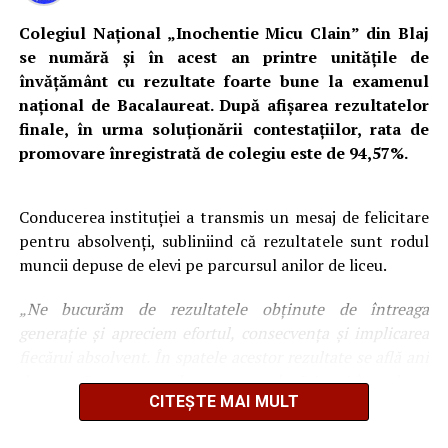
promovarea cetățeniei digitale, a educației democratice
și a utilizării responsabile a tehnologiei în mediul școlar.
Colegiul Național „Inochentie Micu Clain” din Blaj
se numără și în acest an printre unitățile de
Potrivit reprezentanților colegiului, Congresul UNMUTE
învățământ cu rezultate foarte bune la examenul
a reunit profesori, elevi, directori de școli, cercetători și
național de Bacalaureat. După afișarea rezultatelor
lideri educaționali din întreaga țară. Participanții au
finale, în urma soluționării contestațiilor, rata de
discutat despre viitorul educației, participarea
promovare înregistrată de colegiu este de 94,57%.
democratică în școli și folosirea responsabilă a
inteligenței artificiale în procesul educațional.
Conducerea instituției a transmis un mesaj de felicitare
„Participarea la acest congres reprezintă o nouă
pentru absolvenți, subliniind că rezultatele sunt rodul
oportunitate de dezvoltare profesională, pe care o vom
muncii depuse de elevi pe parcursul anilor de liceu.
valorifica în continuarea proiectelor dedicate educației
„Ne bucurăm de rezultatele obținute de întreaga
democratice și cetățeniei digitale din școala noastră”, au
generație și apreciem efortul, consecvența și implicarea
transmis reprezentanții Colegiului Național „Inochentie
fiecărui absolvent. În spatele acestor rezultate se află ani
Micu Clain” Blaj.
de muncă, momente de provocare depășite și încrederea
CITEȘTE MAI MULT
de a merge mai departe cu propriile forțe”
, au transmis
reprezentanții colegiului.
Adaugă blajinfo.ro ca sursă