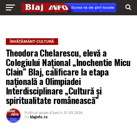
ÎNVĂȚĂMÂNT-CULTURĂ
Theodora Chelarescu, elevă a
Colegiului Național „Inochentie Micu
Clain” Blaj, calificare la etapa
națională a Olimpiadei
Interdisciplinare „Cultură și
spiritualitate românească”
Publicat
acum 4 luni
în
31.03.2026
De
blajinfo.ro