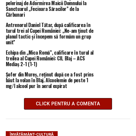
pelerinaj de Adormirea Maicii Domnului la
Sanctuarul „Fecioara Săracilor” de la
Cărbunari
Antrenorul Daniel Tătar, după calificarea în
turul trei al Cupei României: „Ne-am ținut de
planul tactic și începem să formăm un grup
unit”
Echipa din „Mica Romă”, calificare în turul al
treilea al Cupei României: CIL Blaj – ACS
Mediaș 2-1 (1-1)
Șofer din Mureș, reținut după ce a fost prins
băut la volan în Blaj. Alcoolemie de peste 1
mg/l alcool pur în aerul expirat
CLICK PENTRU A COMENTA
ÎNVĂȚĂMÂNT-CULTURĂ