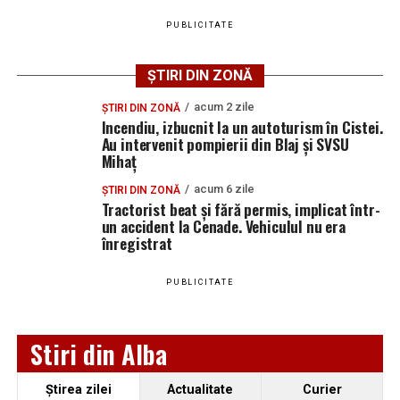
automobile
PUBLICITATE
CIL Blaj și-a aflat adversara din turul al treilea al
Cupei României: duel cu Sănătatea Cluj
ȘTIRI DIN ZONĂ
Servicii noi pentru seniorii din Blaj: se inaugurează
acum 2 zile
ȘTIRI DIN ZONĂ
Centrul de asistență și recuperare cu echipă mobilă
Incendiu, izbucnit la un autoturism în Cistei.
Au intervenit pompierii din Blaj și SVSU
de îngrijire la domiciliu
Mihaț
acum 6 zile
ȘTIRI DIN ZONĂ
Tractorist beat și fără permis, implicat într-
un accident la Cenade. Vehiculul nu era
înregistrat
PUBLICITATE
Stiri din Alba
Ştirea zilei
Actualitate
Curier