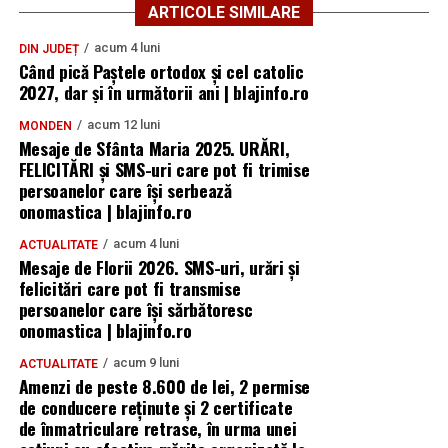
ARTICOLE SIMILARE
acum 4 luni
DIN JUDEȚ
Când pică Paștele ortodox și cel catolic
2027, dar și în următorii ani | blajinfo.ro
acum 12 luni
MONDEN
Mesaje de Sfânta Maria 2025. URĂRI,
FELICITĂRI și SMS-uri care pot fi trimise
persoanelor care își serbează
onomastica | blajinfo.ro
acum 4 luni
ACTUALITATE
Mesaje de Florii 2026. SMS-uri, urări și
felicitări care pot fi transmise
persoanelor care îşi sărbătoresc
onomastica | blajinfo.ro
acum 9 luni
ACTUALITATE
Amenzi de peste 8.600 de lei, 2 permise
de conducere reținute și 2 certificate
de înmatriculare retrase, în urma unei