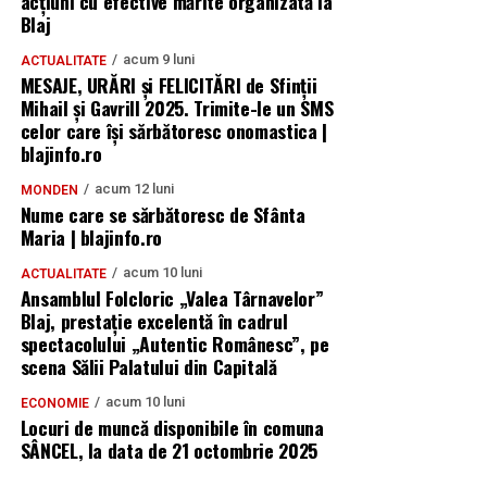
acțiuni cu efective mărite organizată la
Blaj
acum 9 luni
ACTUALITATE
MESAJE, URĂRI și FELICITĂRI de Sfinții
Mihail și Gavrill 2025. Trimite-le un SMS
celor care își sărbătoresc onomastica |
blajinfo.ro
acum 12 luni
MONDEN
Nume care se sărbătoresc de Sfânta
Maria | blajinfo.ro
acum 10 luni
ACTUALITATE
Ansamblul Folcloric „Valea Târnavelor”
Blaj, prestație excelentă în cadrul
spectacolului „Autentic Românesc”, pe
scena Sălii Palatului din Capitală
acum 10 luni
ECONOMIE
Locuri de muncă disponibile în comuna
SÂNCEL, la data de 21 octombrie 2025