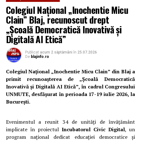
Colegiul Național „Inochentie Micu
Clain” Blaj, recunoscut drept
„Școală Democratică Inovativă și
Digitală AI Etică”
Publicat
acum 2 săptămâni
în
25.07.2026
De
blajinfo.ro
Colegiul Național „Inochentie Micu Clain” din Blaj a
primit recunoașterea de „Școală Democratică
Inovativă și Digitală AI Etică”, în cadrul Congresului
UNMUTE, desfășurat în perioada 17-19 iulie 2026, la
București.
Evenimentul a reunit 34 de unități de învățământ
implicate în proiectul
Incubatorul Civic Digital
, un
program național dedicat educației democratice și