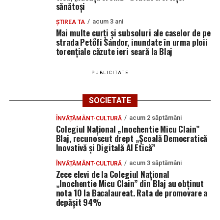
sănătoși
acum 3 ani
ȘTIREA TA
Mai multe curți și subsoluri ale caselor de pe
strada Petőfi Sándor, inundate în urma ploii
torențiale căzute ieri seară la Blaj
PUBLICITATE
SOCIETATE
acum 2 săptămâni
ÎNVĂȚĂMÂNT-CULTURĂ
Colegiul Național „Inochentie Micu Clain”
Blaj, recunoscut drept „Școală Democratică
Inovativă și Digitală AI Etică”
acum 3 săptămâni
ÎNVĂȚĂMÂNT-CULTURĂ
Zece elevi de la Colegiul Național
„Inochentie Micu Clain” din Blaj au obținut
nota 10 la Bacalaureat. Rata de promovare a
depășit 94%