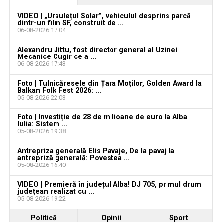
VIDEO | „Ursulețul Solar”, vehiculul desprins parcă
dintr-un film SF, construit de ...
06-08-2026 17:04
Alexandru Jittu, fost director general al Uzinei
Mecanice Cugir ce a ...
06-08-2026 17:43
Foto | Tulnicăresele din Țara Moților, Golden Award la
Balkan Folk Fest 2026: ...
05-08-2026 22:03
Foto | Investiție de 28 de milioane de euro la Alba
Iulia: Sistem ...
05-08-2026 19:38
Antrepriza generală Elis Pavaje, De la pavaj la
antrepriză generală: Povestea ...
05-08-2026 16:40
VIDEO | Premieră în județul Alba! DJ 705, primul drum
județean realizat cu ...
05-08-2026 19:22
Politică
Opinii
Sport