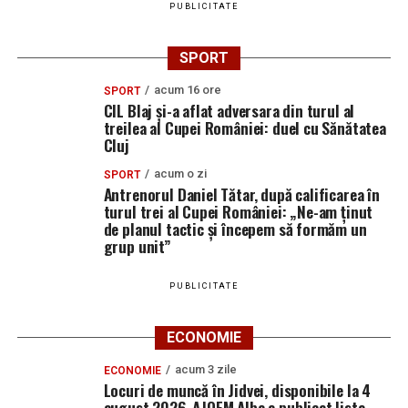
PUBLICITATE
SPORT
acum 16 ore
SPORT
CIL Blaj și-a aflat adversara din turul al
treilea al Cupei României: duel cu Sănătatea
Cluj
acum o zi
SPORT
Antrenorul Daniel Tătar, după calificarea în
turul trei al Cupei României: „Ne-am ținut
de planul tactic și începem să formăm un
grup unit”
PUBLICITATE
ECONOMIE
acum 3 zile
ECONOMIE
Locuri de muncă în Jidvei, disponibile la 4
august 2026. AJOFM Alba a publicat lista