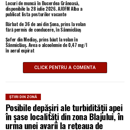
Locuri de muncă în Bucerdea Grânoasă,
disponibile la 28 iulie 2026. AJOFM Alba a
publicat lista posturilor vacante
Bărbat de 36 de ani din Șona, prins la volan
fără permis de conducere, în Sânmiclăuș
Șofer din Mediaș, prins băut la volan în
Sânmiclăuș. Avea o alcoolemie de 0,47 mg/l
în aerul expirat
CLICK PENTRU A COMENTA
ȘTIRI DIN ZONĂ
Posibile depășiri ale turbidității apei
în șase localități din zona Blajului, în
urma unei avarii la rețeaua de