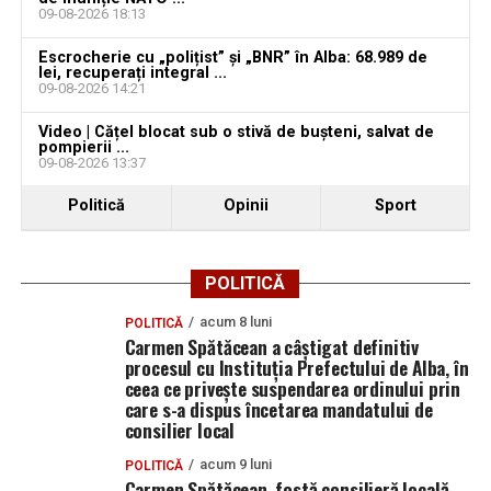
09-08-2026 18:13
Escrocherie cu „polițist” și „BNR” în Alba: 68.989 de
lei, recuperați integral ...
09-08-2026 14:21
Video | Cățel blocat sub o stivă de bușteni, salvat de
pompierii ...
09-08-2026 13:37
Politică
Opinii
Sport
POLITICĂ
acum 8 luni
POLITICĂ
Carmen Spătăcean a câștigat definitiv
procesul cu Instituția Prefectului de Alba, în
ceea ce privește suspendarea ordinului prin
care s-a dispus încetarea mandatului de
consilier local
acum 9 luni
POLITICĂ
Carmen Spătăcean, fostă consilieră locală