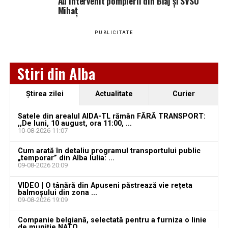
Au intervenit pompierii din Blaj și SVSU
Mihaț
PUBLICITATE
Stiri din Alba
Ştirea zilei
Actualitate
Curier
Satele din arealul AIDA-TL rămân FĂRĂ TRANSPORT:
,,De luni, 10 august, ora 11:00, ...
10-08-2026 11:07
Cum arată în detaliu programul transportului public
„temporar” din Alba Iulia: ...
09-08-2026 20:09
VIDEO | O tânără din Apuseni păstrează vie rețeta
balmoșului din zona ...
09-08-2026 19:09
Companie belgiană, selectată pentru a furniza o linie
de muniție NATO ...