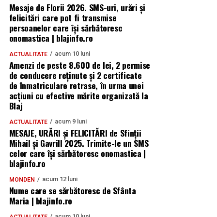
Mesaje de Florii 2026. SMS-uri, urări și
felicitări care pot fi transmise
persoanelor care îşi sărbătoresc
onomastica | blajinfo.ro
acum 10 luni
ACTUALITATE
Amenzi de peste 8.600 de lei, 2 permise
de conducere reținute și 2 certificate
de înmatriculare retrase, în urma unei
acțiuni cu efective mărite organizată la
Blaj
acum 9 luni
ACTUALITATE
MESAJE, URĂRI și FELICITĂRI de Sfinții
Mihail și Gavrill 2025. Trimite-le un SMS
celor care își sărbătoresc onomastica |
blajinfo.ro
acum 12 luni
MONDEN
Nume care se sărbătoresc de Sfânta
Maria | blajinfo.ro
acum 10 luni
ACTUALITATE