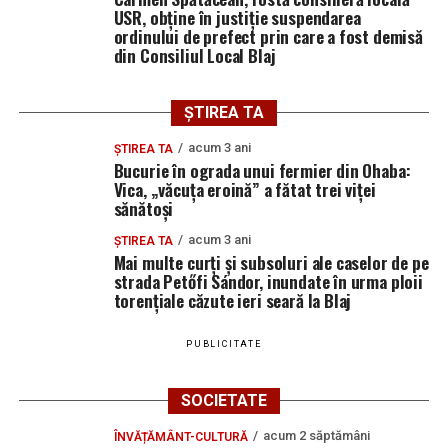
USR, obține în justiție suspendarea
ordinului de prefect prin care a fost demisă
din Consiliul Local Blaj
ȘTIREA TA
acum 3 ani
ȘTIREA TA
Bucurie în ograda unui fermier din Ohaba:
Vica, „văcuța eroină” a fătat trei viței
sănătoși
acum 3 ani
ȘTIREA TA
Mai multe curți și subsoluri ale caselor de pe
strada Petőfi Sándor, inundate în urma ploii
torențiale căzute ieri seară la Blaj
PUBLICITATE
SOCIETATE
acum 2 săptămâni
ÎNVĂȚĂMÂNT-CULTURĂ