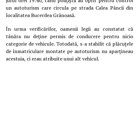
jurul orei 19:40, când polițiștii au oprit pentru control
un autoturism care circula pe strada Calea Pâncii din
localitatea Bucerdea Grânoasă.
În urma verificărilor, oamenii legii au constatat că
tânăra nu deține permis de conducere pentru nicio
categorie de vehicule. Totodată, s-a stabilit că plăcuțele
de înmatriculare montate pe autoturism nu aparțineau
acestuia, ci erau atribuite unui alt vehicul.