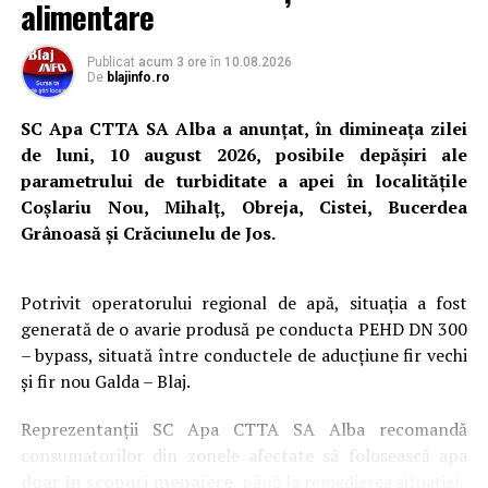
alimentare
Publicat
acum 3 ore
în
10.08.2026
De
blajinfo.ro
SC Apa CTTA SA Alba a anunțat, în dimineața zilei
de luni, 10 august 2026, posibile depășiri ale
parametrului de turbiditate a apei în localitățile
Coșlariu Nou, Mihalț, Obreja, Cistei, Bucerdea
Grânoasă și Crăciunelu de Jos.
Potrivit operatorului regional de apă, situația a fost
generată de o avarie produsă pe conducta PEHD DN 300
– bypass, situată între conductele de aducțiune fir vechi
și fir nou Galda – Blaj.
Reprezentanții SC Apa CTTA SA Alba recomandă
consumatorilor din zonele afectate să folosească apa
doar în scopuri menajere
, până la remedierea situației.