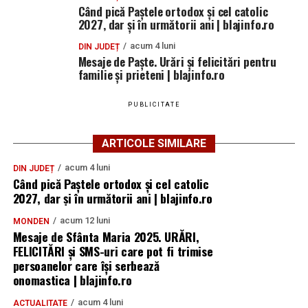
Când pică Paștele ortodox și cel catolic
2027, dar și în următorii ani | blajinfo.ro
acum 4 luni
DIN JUDEȚ
Mesaje de Paște. Urări și felicitări pentru
familie și prieteni | blajinfo.ro
PUBLICITATE
ARTICOLE SIMILARE
acum 4 luni
DIN JUDEȚ
Când pică Paștele ortodox și cel catolic
2027, dar și în următorii ani | blajinfo.ro
acum 12 luni
MONDEN
Mesaje de Sfânta Maria 2025. URĂRI,
FELICITĂRI și SMS-uri care pot fi trimise
persoanelor care își serbează
onomastica | blajinfo.ro
acum 4 luni
ACTUALITATE