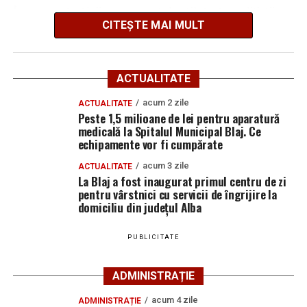
În urma testării cu aparatul etilotest, polițiștii au
CITEȘTE MAI MULT
constatat că bărbatul avea o alcoolemie de 0,78 mg/l
alcool pur în aerul expirat.
Verificările efectuate au mai arătat că tractorul condus
ACTUALITATE
de acesta nu era înregistrat în circulație, iar șoferul nu
acum 2 zile
ACTUALITATE
deținea permis de conducere pentru nicio categorie de
Peste 1,5 milioane de lei pentru aparatură
vehicule.
medicală la Spitalul Municipal Blaj. Ce
echipamente vor fi cumpărate
Polițiștii continuă cercetările sub aspectul săvârșirii
acum 3 zile
ACTUALITATE
infracțiunilor de conducerea unui vehicul sub influența
La Blaj a fost inaugurat primul centru de zi
alcoolului, conducerea fără permis și punerea în
pentru vârstnici cu servicii de îngrijire la
circulație sau conducerea pe drumurile publice a unui
domiciliu din județul Alba
vehicul neînmatriculat sau neînregistrat.
PUBLICITATE
Adaugă blajinfo.ro ca sursă
ADMINISTRAȚIE
preferată pe Google
acum 4 zile
ADMINISTRAȚIE