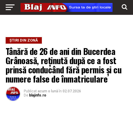
ȘTIRI DIN ZONĂ
Tânără de 26 de ani din Bucerdea
Grânoasă, reținută după ce a fost
prinsă conducând fără permis și cu
numere false de înmatriculare
Publicat
acum o lună
în
02.07.2026
De
blajinfo.ro