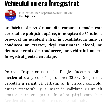
Vehiculul nu era înregistrat
Locuri de muncă în Cetatea de Baltă, disponibile la
10 august 2026. AJOFM Alba a publicat lista
Publicat
acum o săptămână
în
01.08.2026
De
blajinfo.ro
posturilor vacante
Un bărbat de 34 de ani din comuna Cenade este
cercetat de polițiști după ce, în noaptea de 31 iulie, a
provocat un accident rutier în localitate, în timp ce
conducea un tractor, deși consumase alcool, nu
deținea permis de conducere, iar vehiculul nu era
înregistrat pentru circulație.
Potrivit Inspectoratului de Poliție Județean Alba,
incidentul s-a produs în jurul orei 23:33. Din primele
cercetări a reieșit că bărbatul ar fi pierdut controlul
asupra tractorului și a intrat în coliziune cu un alt
tractor, care era parcat în afara părții carosabile.
Accidentul s-a soldat doar cu pagube materiale.