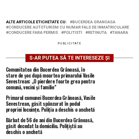
ALTE ARTICOLE ETICHETATE CU:
BUCERDEA GRANOASA
CONDUCERE AUTOTURISM CU NUMAR FALS DE INMATRICULARE
CONDUCERE FARA PERMIS
POLITISTI
RETINUTA
TANARA
PUBLICITATE
S-AR PUTEA SĂ TE INTERESEZE ȘI
Comunitatea din Bucerdea Grânoasă, în
stare de șoc după moartea primarului Vasile
Sevestrean: „O pierdere foarte grea pentru
comună, vecini și familie”
Primarul comunei Bucerdea Grânoasă, Vasile
Sevestrean, găsit spânzurat în podul
propriei locuințe. Poliția a deschis o anchetă
Bărbat de 56 de ani din Bucerdea Grânoasă,
găsit decedat la domiciliu. Polițiștii au
deschis o anchetă