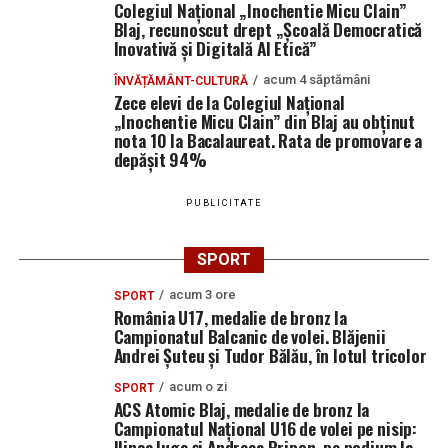
Colegiul Național „Inochentie Micu Clain”
Blaj, recunoscut drept „Școală Democratică
Inovativă și Digitală AI Etică”
acum 4 săptămâni
ÎNVĂȚĂMÂNT-CULTURĂ
Zece elevi de la Colegiul Național
„Inochentie Micu Clain” din Blaj au obținut
nota 10 la Bacalaureat. Rata de promovare a
depășit 94%
PUBLICITATE
SPORT
acum 3 ore
SPORT
România U17, medalie de bronz la
Campionatul Balcanic de volei. Blăjenii
Andrei Șuteu și Tudor Bălău, în lotul tricolor
acum o zi
SPORT
ACS Atomic Blaj, medalie de bronz la
Campionatul Național U16 de volei pe nisip:
Ilinca Iuga și Andreea Pripon, pe podium la