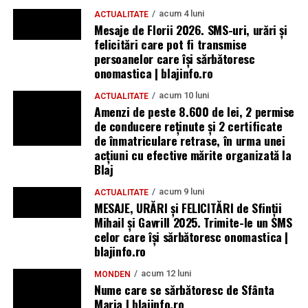
acum 4 luni
ACTUALITATE
Mesaje de Florii 2026. SMS-uri, urări și
felicitări care pot fi transmise
persoanelor care îşi sărbătoresc
onomastica | blajinfo.ro
acum 10 luni
ACTUALITATE
Amenzi de peste 8.600 de lei, 2 permise
de conducere reținute și 2 certificate
de înmatriculare retrase, în urma unei
acțiuni cu efective mărite organizată la
Blaj
acum 9 luni
ACTUALITATE
MESAJE, URĂRI și FELICITĂRI de Sfinții
Mihail și Gavrill 2025. Trimite-le un SMS
celor care își sărbătoresc onomastica |
blajinfo.ro
acum 12 luni
MONDEN
Nume care se sărbătoresc de Sfânta
Maria | blajinfo.ro