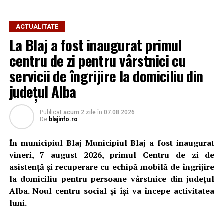
ACTUALITATE
Procedura a fost lansată în Sistemul Electronic de
La Blaj a fost inaugurat primul
Achiziții Publice (SEAP) în 3 august 2026, iar firmele
centru de zi pentru vârstnici cu
interesate pot depune oferte până la
2 septembrie
2026
.
servicii de îngrijire la domiciliu din
județul Alba
Valoarea estimată a achiziției este de
1.289.707 lei fără
TVA
, respectiv
1.534.751,33 lei cu TVA inclus
.
Publicat
acum 2 zile
în
07.08.2026
De
blajinfo.ro
Investiția este destinată dotării Spitalului Municipal Blaj
cu aparatură medicală nouă, în contextul în care
În municipiul Blaj Municipiul Blaj a fost inaugurat
unitatea deservește populația din estul județului Alba,
vineri, 7 august 2026, primul Centru de zi de
estimată în documentația de achiziție la aproximativ
asistență și recuperare cu echipă mobilă de îngrijire
50.000 de persoane.
la domiciliu pentru persoane vârstnice din județul
Alba. Noul centru social și își va începe activitatea
Spitalul are
277 de paturi pentru spitalizare continuă
luni.
și 16 paturi pentru spitalizare de zi
, fiind organizat în
șase secții și opt compartimente.