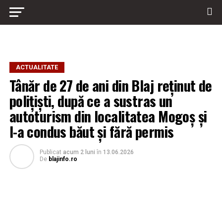
ACTUALITATE
Tânăr de 27 de ani din Blaj reținut de
polițiști, după ce a sustras un
autoturism din localitatea Mogoș și
l-a condus băut și fără permis
Publicat
acum 2 luni
în
13.06.2026
De
blajinfo.ro