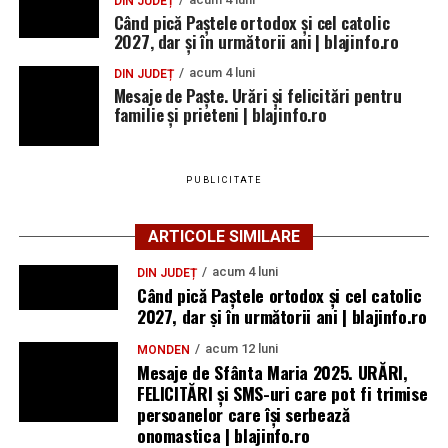
DIN JUDEȚ
ACS Atomic Blaj, medalie de bronz la Campionatul
Când pică Paștele ortodox și cel catolic
Național U16 de volei pe nisip: Ilinca Iuga și
2027, dar și în următorii ani | blajinfo.ro
Andreea Pripon, pe podium la Arad
acum 4 luni
DIN JUDEȚ
Mesaje de Paște. Urări și felicitări pentru
Peste 1,5 milioane de lei pentru aparatură medicală
familie și prieteni | blajinfo.ro
la Spitalul Municipal Blaj. Ce echipamente vor fi
cumpărate
O nouă victorie pentru echipa din „Mica Romă”, în
PUBLICITATE
meciurile de pregătire: CIL Blaj – Performanța Ighiu
5-3 (2-0)
ARTICOLE SIMILARE
acum 4 luni
DIN JUDEȚ
Când pică Paștele ortodox și cel catolic
2027, dar și în următorii ani | blajinfo.ro
acum 12 luni
MONDEN
Mesaje de Sfânta Maria 2025. URĂRI,
FELICITĂRI și SMS-uri care pot fi trimise
persoanelor care își serbează
onomastica | blajinfo.ro