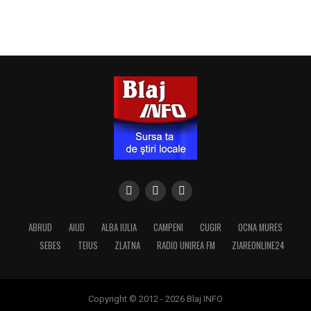
ABRUD
AIUD
ALBA IULIA
CAMPENI
CUGIR
OCNA MURES
SEBES
TEIUS
ZLATNA
RADIO UNIREA FM
ZIAREONLINE24
Copyright © 2012 - 2026 Blaj INFO