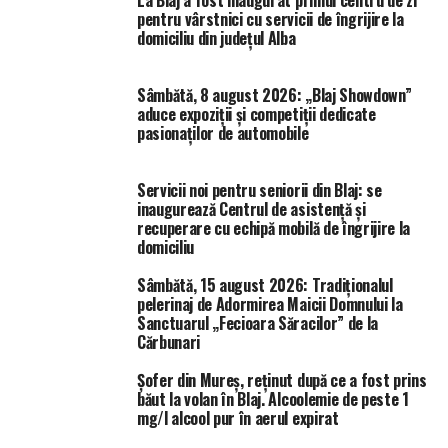
La Blaj a fost inaugurat primul centru de zi
pentru vârstnici cu servicii de îngrijire la
domiciliu din județul Alba
Sâmbătă, 8 august 2026: „Blaj Showdown”
aduce expoziții și competiții dedicate
pasionaților de automobile
Servicii noi pentru seniorii din Blaj: se
inaugurează Centrul de asistență și
recuperare cu echipă mobilă de îngrijire la
domiciliu
Sâmbătă, 15 august 2026: Tradiționalul
pelerinaj de Adormirea Maicii Domnului la
Sanctuarul „Fecioara Săracilor” de la
Cărbunari
Șofer din Mureș, reținut după ce a fost prins
băut la volan în Blaj. Alcoolemie de peste 1
mg/l alcool pur în aerul expirat