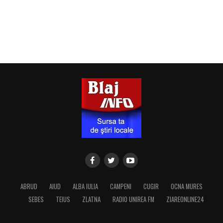
ABRUD
AIUD
ALBA IULIA
CAMPENI
CUGIR
OCNA MURES
SEBES
TEIUS
ZLATNA
RADIO UNIREA FM
ZIAREONLINE24