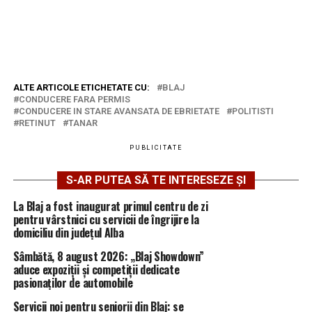
ALTE ARTICOLE ETICHETATE CU:
BLAJ
CONDUCERE FARA PERMIS
CONDUCERE IN STARE AVANSATA DE EBRIETATE
POLITISTI
RETINUT
TANAR
PUBLICITATE
S-AR PUTEA SĂ TE INTERESEZE ȘI
La Blaj a fost inaugurat primul centru de zi
pentru vârstnici cu servicii de îngrijire la
domiciliu din județul Alba
Sâmbătă, 8 august 2026: „Blaj Showdown”
aduce expoziții și competiții dedicate
pasionaților de automobile
Servicii noi pentru seniorii din Blaj: se