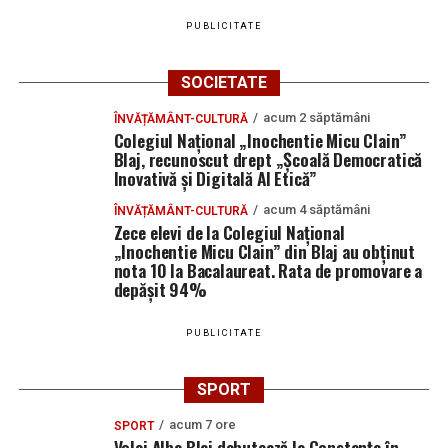
Adaugă blajinfo.ro ca sursă
PUBLICITATE
preferată pe Google
SOCIETATE
Ultimele știri din Blaj
acum 2 săptămâni
ÎNVĂȚĂMÂNT-CULTURĂ
Colegiul Național „Inochentie Micu Clain”
Volei Alba Blaj debutează la Constanța în noul
Blaj, recunoscut drept „Școală Democratică
Inovativă și Digitală AI Etică”
sezon. Programul complet din Divizia A1 și Cupa
României
acum 4 săptămâni
ÎNVĂȚĂMÂNT-CULTURĂ
Zece elevi de la Colegiul Național
La Blaj a fost inaugurat primul centru de zi pentru
„Inochentie Micu Clain” din Blaj au obținut
vârstnici cu servicii de îngrijire la domiciliu din
nota 10 la Bacalaureat. Rata de promovare a
județul Alba
depășit 94%
Sâmbătă, 8 august 2026: „Blaj Showdown” aduce
PUBLICITATE
expoziții și competiții dedicate pasionaților de
automobile
SPORT
acum 7 ore
SPORT
Volei Alba Blaj debutează la Constanța în