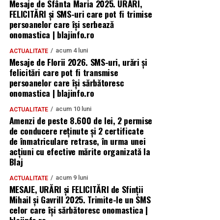
Mesaje de Sfânta Maria 2025. URĂRI,
FELICITĂRI și SMS-uri care pot fi trimise
persoanelor care își serbează
onomastica | blajinfo.ro
acum 4 luni
ACTUALITATE
Mesaje de Florii 2026. SMS-uri, urări și
felicitări care pot fi transmise
persoanelor care îşi sărbătoresc
onomastica | blajinfo.ro
acum 10 luni
ACTUALITATE
Amenzi de peste 8.600 de lei, 2 permise
de conducere reținute și 2 certificate
de înmatriculare retrase, în urma unei
acțiuni cu efective mărite organizată la
Blaj
acum 9 luni
ACTUALITATE
MESAJE, URĂRI și FELICITĂRI de Sfinții
Mihail și Gavrill 2025. Trimite-le un SMS
celor care își sărbătoresc onomastica |
blajinfo.ro