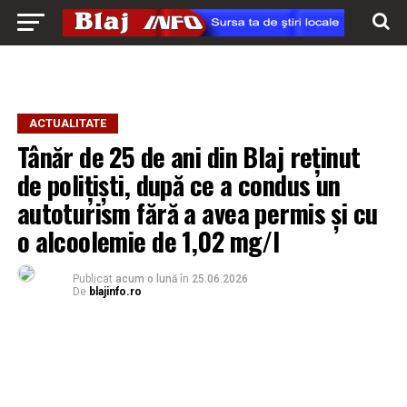
ACTUALITATE
Tânăr de 25 de ani din Blaj reținut
de polițiști, după ce a condus un
autoturism fără a avea permis și cu
o alcoolemie de 1,02 mg/l
Publicat
acum o lună
în
25.06.2026
De
blajinfo.ro