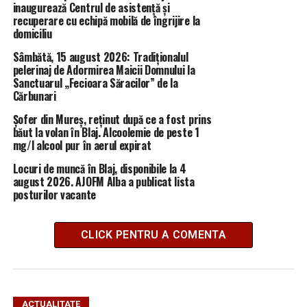
inaugurează Centrul de asistență și
recuperare cu echipă mobilă de îngrijire la
domiciliu
Sâmbătă, 15 august 2026: Tradiționalul
pelerinaj de Adormirea Maicii Domnului la
Sanctuarul „Fecioara Săracilor” de la
Cărbunari
Șofer din Mureș, reținut după ce a fost prins
băut la volan în Blaj. Alcoolemie de peste 1
mg/l alcool pur în aerul expirat
Locuri de muncă în Blaj, disponibile la 4
august 2026. AJOFM Alba a publicat lista
posturilor vacante
CLICK PENTRU A COMENTA
ACTUALITATE