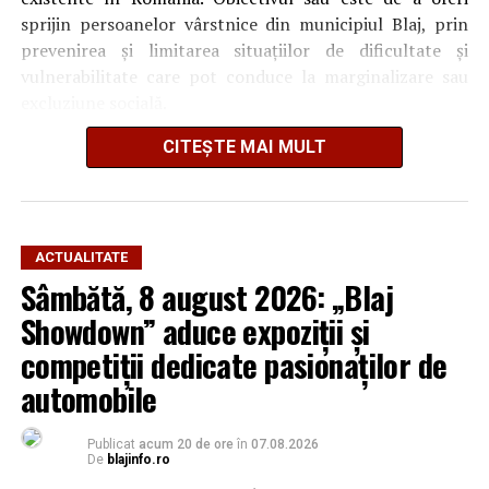
sprijin persoanelor vârstnice din municipiul Blaj, prin
prevenirea și limitarea situațiilor de dificultate și
vulnerabilitate care pot conduce la marginalizare sau
excluziune socială.
CITEȘTE MAI MULT
ACTUALITATE
Sâmbătă, 8 august 2026: „Blaj
Showdown” aduce expoziții și
competiții dedicate pasionaților de
automobile
Publicat
acum 20 de ore
în
07.08.2026
De
blajinfo.ro