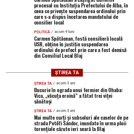
procesul cu Instituția Prefectului de Alba, în
ceea ce privește suspendarea ordinului prin
care s-a dispus încetarea mandatului de
consilier local
acum 9 luni
POLITICĂ
Carmen Spătăcean, fostă consilieră locală
USR, obține în justiție suspendarea
ordinului de prefect prin care a fost demisă
din Consiliul Local Blaj
ȘTIREA TA
„Prin asigurarea unor servicii sociale și medicale de cea
acum 3 ani
ȘTIREA TA
mai înaltă calitate pentru persoanele vârstnice aflate în
Bucurie în ograda unui fermier din Ohaba:
dificultate, vom face, și din acest punct de vedere, un nou
Vica, „văcuța eroină” a fătat trei viței
sănătoși
pas spre orașul european pe care ni-l dorim cu toții”
, a
mai transmis primarul municipiului Blaj, Gheorghe
acum 3 ani
ȘTIREA TA
Valentin Rotar.
Mai multe curți și subsoluri ale caselor de pe
strada Petőfi Sándor, inundate în urma ploii
torențiale căzute ieri seară la Blaj