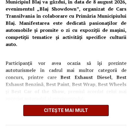
Municipiul Blaj va găzdui, în data de 8 august 2026,
evenimentul „Blaj Showdown”, organizat de Cars
Transilvania în colaborare cu Primăria Municipiului
Blaj. Manifestarea este dedicată pasionaților de
automobile și promite o zi cu expoziții de mașini,
competiții tematice și activități specifice culturii
„Este un punct de activitate socială foarte important
auto.
pentru comunitatea noastră. Vom oferi servicii pe care nu
le-am avut până acum. Este primul centru de acest fel din
județul Alba și unul dintre puținele din țară. Activitatea
Participanții vor avea ocazia să își prezinte
începe luni, iar centrul va funcționa cu o echipă formată
autoturismele în cadrul mai multor categorii de
din opt angajați. Vom desfășura activități de integrare
concurs, printre care
Best Exhaust Diesel
,
Best
socială, recuperare după afecțiuni neurologice și
Exhaust Benzină
,
Best Paint
,
Best Wrap
,
Best Wheels
programe pentru menținerea stării de sănătate a
și
Best Car of the Show
, premiul acordat celui mai
persoanelor vârstnice”
, a declarat primarul municipiului
apreciat automobil al evenimentului.
Blaj, Gheorghe Valentin Rotar, pentru
ziarulunirea.ro
.
CITEȘTE MAI MULT
Organizatorii anunță că înscrierile se realizează exclusiv
Investiție finanțată integral prin
prin
mesaj privat
, iar cei interesați trebuie să transmită
fotografii ale autoturismului din toate unghiurile,
PNRR