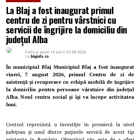
La Blaj a fost inaugurat primul
centru de zi pentru vârstnici cu
servicii de îngrijire la domiciliu din
județul Alba
Publicat
acum 16 ore
în
07.08.2026
De
blajinfo.ro
În municipiul Blaj Municipiul Blaj a fost inaugurat
vineri, 7 august 2026, primul Centru de zi de
asistență și recuperare cu echipă mobilă de îngrijire
la domiciliu pentru persoane vârstnice din județul
Alba. Noul centru social și își va începe activitatea
luni.
Centrul reprezintă o investiție în premieră la nivel
județean și unul dintre puținele servicii de acest tip
existente în România. Obiectivul său este de a oferi