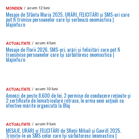
acum 12 luni
MONDEN
Mesaje de Sfânta Maria 2025. URĂRI, FELICITĂRI și SMS-uri care
pot fi trimise persoanelor care își serbează onomastica |
blajinfo.ro
acum 4 luni
ACTUALITATE
Mesaje de Florii 2026. SMS-uri, urări și felicitări care pot fi
transmise persoanelor care îşi sărbătoresc onomastica |
blajinfo.ro
acum 10 luni
ACTUALITATE
Amenzi de peste 8.600 de lei, 2 permise de conducere reținute și
2 certificate de înmatriculare retrase, în urma unei acțiuni cu
efective mărite organizată la Blaj
acum 9 luni
ACTUALITATE
MESAJE, URĂRI și FELICITĂRI de Sfinții Mihail și Gavrill 2025.
Trimite-le un SMS celor care își sărbătoresc onomastica |