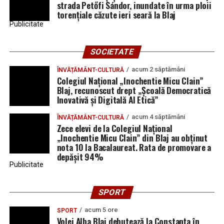
strada Petőfi Sándor, inundate în urma ploii
torențiale căzute ieri seară la Blaj
Publicitate
SOCIETATE
acum 2 săptămâni
ÎNVĂȚĂMÂNT-CULTURĂ
Colegiul Național „Inochentie Micu Clain”
Blaj, recunoscut drept „Școală Democratică
Inovativă și Digitală AI Etică”
acum 4 săptămâni
ÎNVĂȚĂMÂNT-CULTURĂ
Zece elevi de la Colegiul Național
„Inochentie Micu Clain” din Blaj au obținut
nota 10 la Bacalaureat. Rata de promovare a
depășit 94%
Publicitate
SPORT
acum 5 ore
SPORT
Volei Alba Blaj debutează la Constanța în