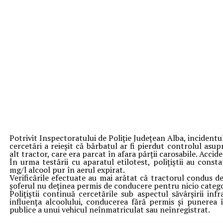
Potrivit Inspectoratului de Poliție Județean Alba, incidentu
cercetări a reieșit că bărbatul ar fi pierdut controlul asup
alt tractor, care era parcat în afara părții carosabile. Acci
În urma testării cu aparatul etilotest, polițiștii au cons
mg/l alcool pur în aerul expirat.
Verificările efectuate au mai arătat că tractorul condus de 
șoferul nu deținea permis de conducere pentru nicio catego
Polițiștii continuă cercetările sub aspectul săvârșirii in
influența alcoolului, conducerea fără permis și punerea 
publice a unui vehicul neînmatriculat sau neînregistrat.