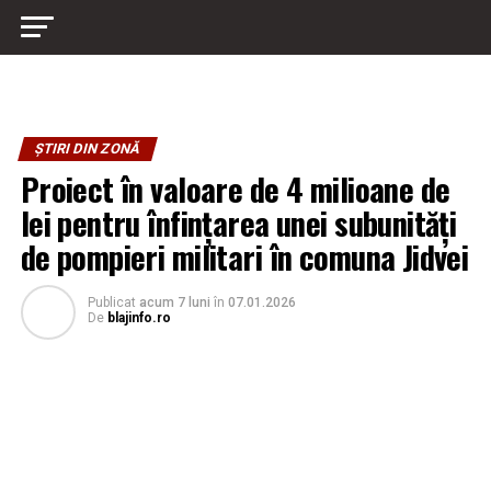
ȘTIRI DIN ZONĂ
Proiect în valoare de 4 milioane de
lei pentru înfințarea unei subunități
de pompieri militari în comuna Jidvei
Publicat
acum 7 luni
în
07.01.2026
De
blajinfo.ro