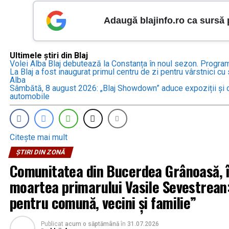
Adaugă blajinfo.ro ca sursă
Ultimele știri din Blaj
Volei Alba Blaj debutează la Constanța în noul sezon. Progra
La Blaj a fost inaugurat primul centru de zi pentru vârstnici cu s
Alba
Sâmbătă, 8 august 2026: „Blaj Showdown” aduce expoziții și c
automobile
Citește mai mult
ȘTIRI DIN ZONĂ
Comunitatea din Bucerdea Grânoasă, î
moartea primarului Vasile Sevestrean:
pentru comună, vecini și familie”
Publicat
acum o săptămână
în
31.07.2026