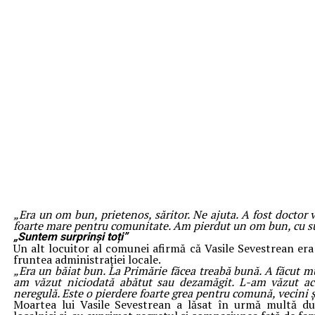
„Era un om bun, prietenos, săritor. Ne ajuta. A fost doctor
foarte mare pentru comunitate. Am pierdut un om bun, cu su
„Suntem surprinși toți”
Un alt locuitor al comunei afirmă că Vasile Sevestrean era
fruntea administrației locale.
„Era un băiat bun. La Primărie făcea treabă bună. A făcut mu
am văzut niciodată abătut sau dezamăgit. L-am văzut acu
neregulă. Este o pierdere foarte grea pentru comună, vecini ș
Moartea lui Vasile Sevestrean a lăsat în urmă multă d