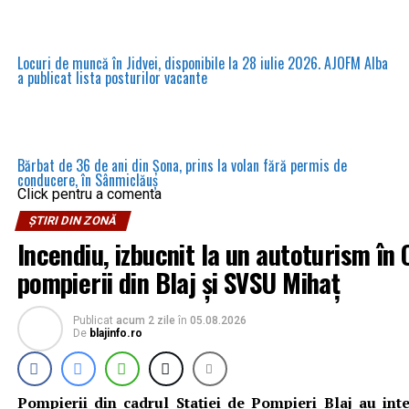
Locuri de muncă în Jidvei, disponibile la 28 iulie 2026. AJOFM Alba
a publicat lista posturilor vacante
Bărbat de 36 de ani din Șona, prins la volan fără permis de
conducere, în Sânmiclăuș
Click pentru a comenta
ȘTIRI DIN ZONĂ
Incendiu, izbucnit la un autoturism în C
pompierii din Blaj și SVSU Mihaț
Publicat
acum 2 zile
în
05.08.2026
De
blajinfo.ro
Pompierii din cadrul Stației de Pompieri Blaj au inte