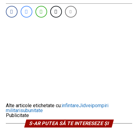
Alte articole etichetate cu:
infintare
Jidvei
pompiri
militari
subunitate
Publicitate
S-AR PUTEA SĂ TE INTERESEZE ȘI