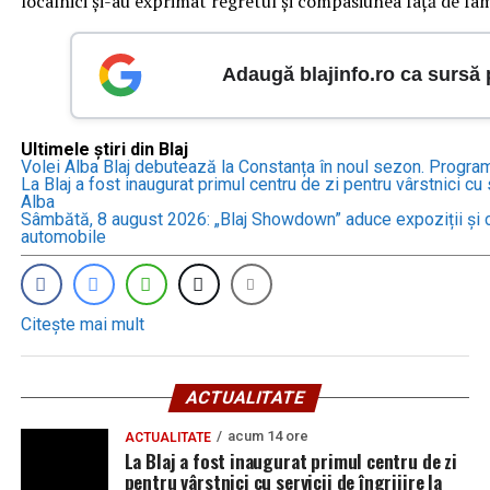
localnici și-au exprimat regretul și compasiunea față de fami
Adaugă blajinfo.ro ca sursă
Ultimele știri din Blaj
Volei Alba Blaj debutează la Constanța în noul sezon. Progra
La Blaj a fost inaugurat primul centru de zi pentru vârstnici cu s
Alba
Sâmbătă, 8 august 2026: „Blaj Showdown” aduce expoziții și c
automobile
Citește mai mult
ACTUALITATE
acum 14 ore
ACTUALITATE
La Blaj a fost inaugurat primul centru de zi
pentru vârstnici cu servicii de îngrijire la