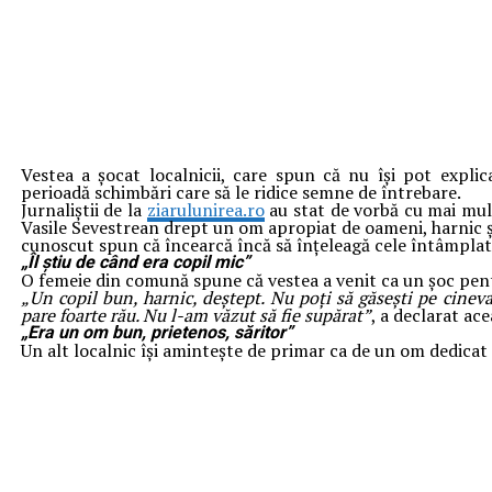
Vestea a șocat localnicii, care spun că nu își pot expli
perioadă schimbări care să le ridice semne de întrebare.
Jurnaliștii de la
ziarulunirea.ro
au stat de vorbă cu mai mulț
Vasile Sevestrean drept un om apropiat de oameni, harnic și 
cunoscut spun că încearcă încă să înțeleagă cele întâmplat
„Îl știu de când era copil mic”
O femeie din comună spune că vestea a venit ca un șoc pen
„Un copil bun, harnic, deștept. Nu poți să găsești pe cineva
pare foarte rău. Nu l-am văzut să fie supărat”
, a declarat ace
„Era un om bun, prietenos, săritor”
Un alt localnic își amintește de primar ca de un om dedicat