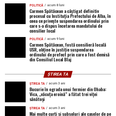
acum 8 luni
POLITICĂ
Carmen Spătăcean a câștigat definitiv
procesul cu Instituția Prefectului de Alba, în
ceea ce privește suspendarea ordinului prin
care s-a dispus încetarea mandatului de
consilier local
acum 9 luni
POLITICĂ
Carmen Spătăcean, fostă consilieră locală
USR, obține în justiție suspendarea
ordinului de prefect prin care a fost demisă
din Consiliul Local Blaj
ȘTIREA TA
acum 3 ani
ȘTIREA TA
Bucurie în ograda unui fermier din Ohaba:
Vica, „văcuța eroină” a fătat trei viței
sănătoși
acum 3 ani
ȘTIREA TA
Mai multe curți și subsoluri ale caselor de pe