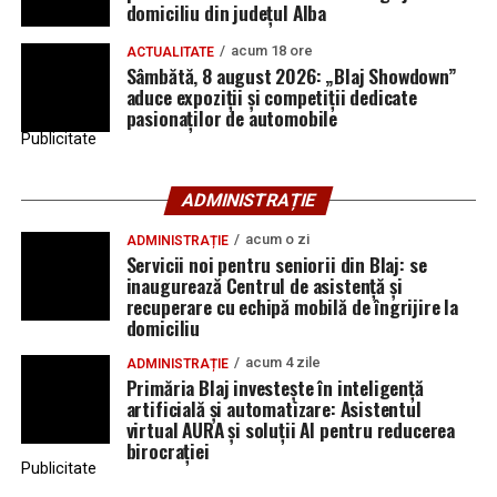
domiciliu din județul Alba
acum 18 ore
ACTUALITATE
Sâmbătă, 8 august 2026: „Blaj Showdown”
aduce expoziții și competiții dedicate
pasionaților de automobile
Publicitate
ADMINISTRAȚIE
acum o zi
ADMINISTRAȚIE
Servicii noi pentru seniorii din Blaj: se
inaugurează Centrul de asistență și
recuperare cu echipă mobilă de îngrijire la
domiciliu
acum 4 zile
ADMINISTRAȚIE
Primăria Blaj investește în inteligență
artificială și automatizare: Asistentul
virtual AURA și soluții AI pentru reducerea
birocrației
Publicitate