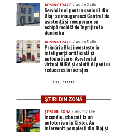
acum 2 zile
ADMINISTRAȚIE
Servicii noi pentru seniorii din
Blaj: se inaugurează Centrul de
asistență și recuperare cu
echipă mobilă de îngrijire la
domiciliu
acum 5 zile
ADMINISTRAȚIE
Primăria Blaj investește în
inteligență artificială și
automatizare: Asistentul
virtual AURA și soluții AI pentru
reducerea birocrației
PUBLICITATE
ȘTIRI DIN ZONĂ
acum 3 zile
ȘTIRI DIN ZONĂ
Incendiu, izbucnit la un
autoturism în Cistei. Au
intervenit pompierii din Blaj și