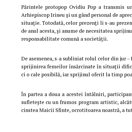
Părintele protopop Ovidiu Pop a transmis un 
Arhiepiscop Irineu și un gând personal de apreci
situație. Totodată, celor prezenți li s-au prez
de anul acesta, și anume de necesitatea sprijinu
responsabilitate comună a societății.
De asemenea, s-a subliniat rolul celor din jur – 
sprijinirea femeilor însărcinate în situații difi
ci o cale posibilă, iar sprijinul oferit la timp 
În partea a doua a acestei întâlniri, participa
sufletește cu un frumos program artistic, alcă
cinstea Maicii Sfinte, ocrotitoarea noastră, a tu