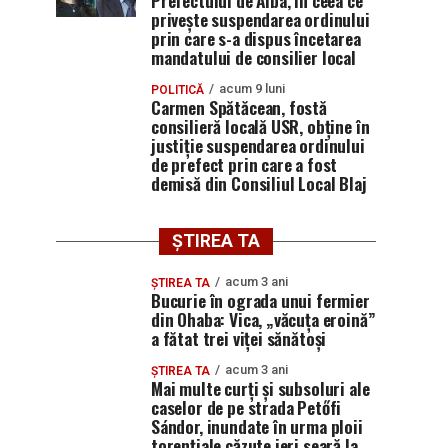
Prefectului de Alba, în ceea ce
privește suspendarea ordinului
prin care s-a dispus încetarea
mandatului de consilier local
acum 9 luni
POLITICĂ
Carmen Spătăcean, fostă
consilieră locală USR, obține în
justiție suspendarea ordinului
de prefect prin care a fost
demisă din Consiliul Local Blaj
ȘTIREA TA
acum 3 ani
ȘTIREA TA
Bucurie în ograda unui fermier
din Ohaba: Vica, „văcuța eroină”
a fătat trei viței sănătoși
acum 3 ani
ȘTIREA TA
Mai multe curți și subsoluri ale
caselor de pe strada Petőfi
Sándor, inundate în urma ploii
torențiale căzute ieri seară la