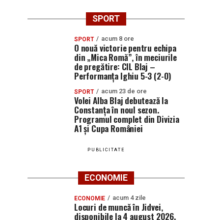
SPORT
acum 8 ore
SPORT
O nouă victorie pentru echipa
din „Mica Romă”, în meciurile
de pregătire: CIL Blaj –
Performanța Ighiu 5-3 (2-0)
acum 23 de ore
SPORT
Volei Alba Blaj debutează la
Constanța în noul sezon.
Programul complet din Divizia
A1 și Cupa României
PUBLICITATE
ECONOMIE
acum 4 zile
ECONOMIE
Locuri de muncă în Jidvei,
disponibile la 4 august 2026.