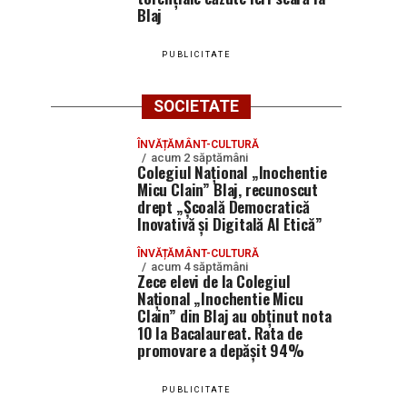
Blaj
PUBLICITATE
SOCIETATE
ÎNVĂȚĂMÂNT-CULTURĂ
acum 2 săptămâni
Colegiul Național „Inochentie
Micu Clain” Blaj, recunoscut
drept „Școală Democratică
Inovativă și Digitală AI Etică”
ÎNVĂȚĂMÂNT-CULTURĂ
acum 4 săptămâni
Zece elevi de la Colegiul
Național „Inochentie Micu
Clain” din Blaj au obținut nota
10 la Bacalaureat. Rata de
promovare a depășit 94%
PUBLICITATE