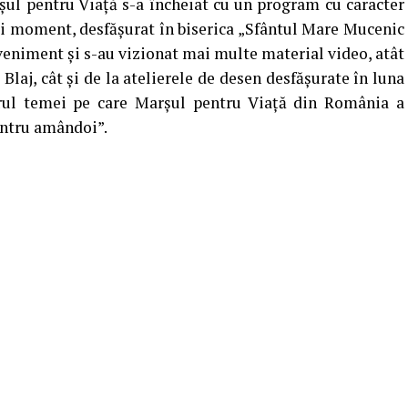
rșul pentru Viață s-a încheiat cu un program cu caracter
stui moment, desfășurat în biserica „Sfântul Mare Mucenic
veniment și s-au vizionat mai multe material video, atât
Blaj, cât și de la atelierele de desen desfășurate în luna
urul temei pe care Marșul pentru Viață din România a
entru amândoi”.