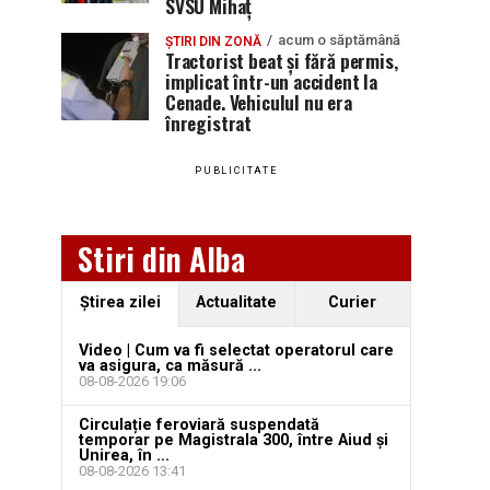
SVSU Mihaț
acum o săptămână
ȘTIRI DIN ZONĂ
Tractorist beat și fără permis,
implicat într-un accident la
Cenade. Vehiculul nu era
înregistrat
PUBLICITATE
Stiri din Alba
Ştirea zilei
Actualitate
Curier
Video | Cum va fi selectat operatorul care
va asigura, ca măsură ...
08-08-2026 19:06
Circulație feroviară suspendată
temporar pe Magistrala 300, între Aiud și
Unirea, în ...
08-08-2026 13:41