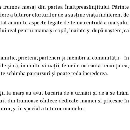
frumos mesaj din partea Înaltpreasfințitului Părinte
ere a tuturor eforturilor de a susține viața indiferent de
entat anumite aspecte legate de tema centrală a marșului
lui real pentru mamă și copil, înainte și după naștere, ca
familie, prieteni, parteneri și membri ai comunității – în
cile și că, în multe situații, femeile nu caută renunțarea,
poate schimba parcursuri și poate reda încrederea.
nții la marș au avut bucuria de a urmări și de a se hrăni
tuit din frumoase cântece dedicate mamei și pricesne în
turor, și în special a tuturor mamelor.