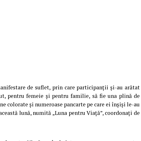
ifestare de suflet, prin care participanții și-au arătat
t, pentru femeie și pentru familie, să fie una plină de
ane colorate și numeroase pancarte pe care ei înșiși le-au
n această lună, numită „Luna pentru Viață”, coordonați de