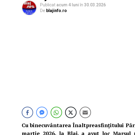
Publicat
acum 4 luni
în
30.03.2026
De
blajinfo.ro
Cu binecuvântarea Înaltpreasfințitului Pări
martie 2026, la Blaj, a avut loc Marșul