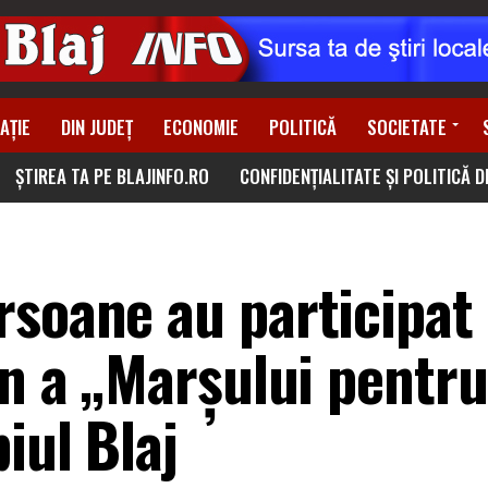
AȚIE
DIN JUDEȚ
ECONOMIE
POLITICĂ
SOCIETATE
ȘTIREA TA PE BLAJINFO.RO
CONFIDENȚIALITATE ȘI POLITICĂ 
soane au participat 
an a „Marșului pentru
iul Blaj