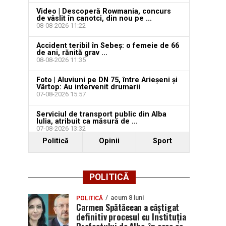
Video | Descoperă Rowmania, concurs
de vâslit în canotci, din nou pe ...
08-08-2026 11:22
Accident teribil în Sebeș: o femeie de 66
de ani, rănită grav ...
08-08-2026 11:35
Foto | Aluviuni pe DN 75, între Arieșeni și
Vârtop: Au intervenit drumarii
07-08-2026 15:57
Serviciul de transport public din Alba
Iulia, atribuit ca măsură de ...
07-08-2026 13:32
Politică
Opinii
Sport
POLITICĂ
acum 8 luni
POLITICĂ
Carmen Spătăcean a câștigat
definitiv procesul cu Instituția