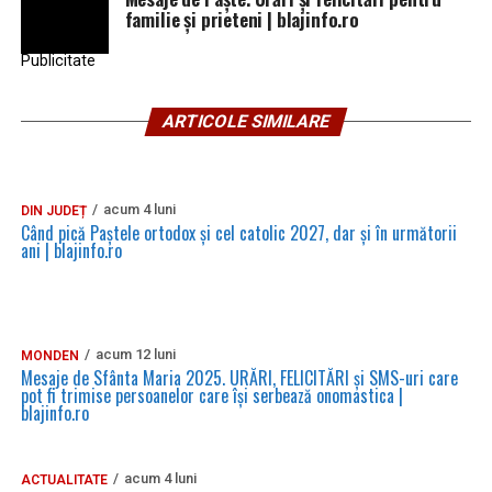
familie și prieteni | blajinfo.ro
Publicitate
ARTICOLE SIMILARE
acum 4 luni
DIN JUDEȚ
Când pică Paștele ortodox și cel catolic 2027, dar și în următorii
ani | blajinfo.ro
acum 12 luni
MONDEN
Mesaje de Sfânta Maria 2025. URĂRI, FELICITĂRI și SMS-uri care
pot fi trimise persoanelor care își serbează onomastica |
blajinfo.ro
acum 4 luni
ACTUALITATE