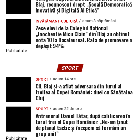
Blaj, recunoscut drept „Școală Democratică
Inovativă și Digitală AI Etică”
acum 3 săptămâni
ÎNVĂȚĂMÂNT-CULTURĂ
Zece elevi de la Colegiul Național
„Inochentie Micu Clain” din Blaj au obținut
nota 10 la Bacalaureat. Rata de promovare a
depășit 94%
Publicitate
SPORT
acum 14 ore
SPORT
CIL Blaj și-a aflat adversara din turul al
treilea al Cupei României: duel cu Sănătatea
Cluj
acum 22 de ore
SPORT
Antrenorul Daniel Tătar, după calificarea în
turul trei al Cupei României: „Ne-am ținut
de planul tactic și începem să formăm un
grup unit”
Publicitate