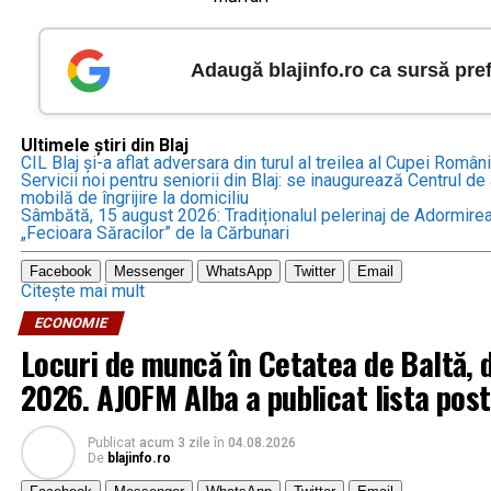
Adaugă blajinfo.ro ca sursă pre
Ultimele știri din Blaj
CIL Blaj și-a aflat adversara din turul al treilea al Cupei Român
Servicii noi pentru seniorii din Blaj: se inaugurează Centrul d
mobilă de îngrijire la domiciliu
Sâmbătă, 15 august 2026: Tradiționalul pelerinaj de Adormirea
„Fecioara Săracilor” de la Cărbunari
Facebook
Messenger
WhatsApp
Twitter
Email
Citește mai mult
ECONOMIE
Locuri de muncă în Cetatea de Baltă, d
2026. AJOFM Alba a publicat lista pos
Publicat
acum 3 zile
în
04.08.2026
De
blajinfo.ro