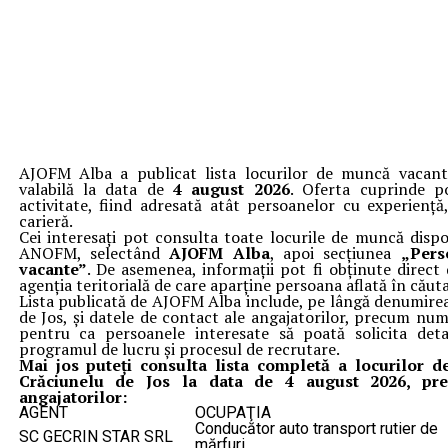
AJOFM Alba a publicat lista locurilor de muncă vacan
valabilă la data de
4 august 2026
. Oferta cuprinde p
activitate, fiind adresată atât persoanelor cu experiență
carieră.
Cei interesați pot consulta toate locurile de muncă dispo
ANOFM, selectând
AJOFM Alba
, apoi secțiunea
„Pers
vacante”
. De asemenea, informații pot fi obținute direct
agenția teritorială de care aparține persoana aflată în cău
Lista publicată de AJOFM Alba include, pe lângă denumirea
de Jos, și datele de contact ale angajatorilor, precum num
pentru ca persoanele interesate să poată solicita detal
programul de lucru și procesul de recrutare.
Mai jos puteți consulta lista completă a locurilor
Crăciunelu de Jos la data de 4 august 2026, pre
angajatorilor:
AGENT
OCUPAŢIA
Conducător auto transport rutier de
SC GECRIN STAR SRL
mărfuri