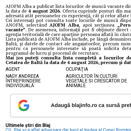
AJOFM Alba a publicat lista locurilor de muncă vacante di
la data de
4 august 2026
. Oferta cuprinde posturi din mai
adresată atât persoanelor cu experiență, cât și celor aflate 
Cei interesați pot consulta toate locurile de muncă dispo
ANOFM, selectând
AJOFM Alba
, apoi secțiunea
„Pers
vacante”
. De asemenea, informații pot fi obținute direct
agenția teritorială de care aparține persoana aflată în cău
Lista publicată de AJOFM Alba include, pe lângă denumirea
Baltă, și datele de contact ale angajatorilor, precum num
pentru ca persoanele interesate să poată solicita detal
programul de lucru și procesul de recrutare.
Mai jos puteți consulta lista completă a locurilor
Cetatea de Baltă la data de 4 august 2026, precum și dat
AGENT
OCUPAŢIA
NAGY ANDREEA
AGRICULTOR ÎN CULTURI
ÎNTREPRINDERE
VEGETALE SI CRESCATOR DE
INDIVIDUALĂ
ANIMALE
Adaugă blajinfo.ro ca sursă pre
Ultimele știri din Blaj
CIL Blaj și-a aflat adversara din turul al treilea al Cupei Român