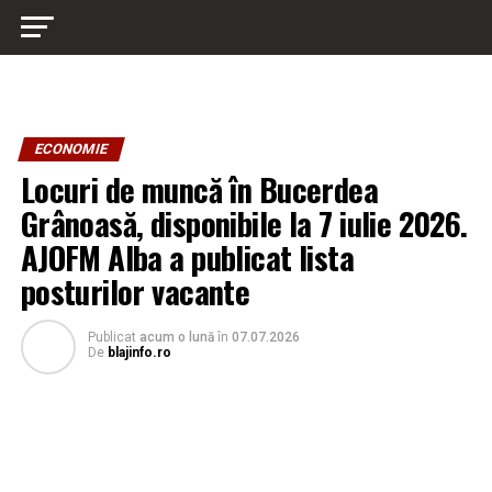
ECONOMIE
Locuri de muncă în Bucerdea
Grânoasă, disponibile la 7 iulie 2026.
AJOFM Alba a publicat lista
posturilor vacante
Publicat
acum o lună
în
07.07.2026
De
blajinfo.ro