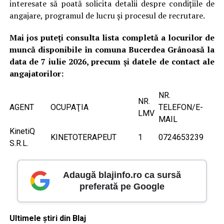
interesate să poată solicita detalii despre condițiile de
angajare, programul de lucru și procesul de recrutare.
Mai jos puteți consulta lista completă a locurilor de
muncă disponibile în comuna Bucerdea Grânoasă la
data de 7 iulie 2026, precum și datele de contact ale
angajatorilor:
NR.
NR.
AGENT
OCUPAŢIA
TELEFON/E-
LMV
MAIL
KinetiQ
KINETOTERAPEUT
1
0724653239
S.R.L.
Adaugă blajinfo.ro ca sursă
preferată pe Google
Ultimele știri din Blaj