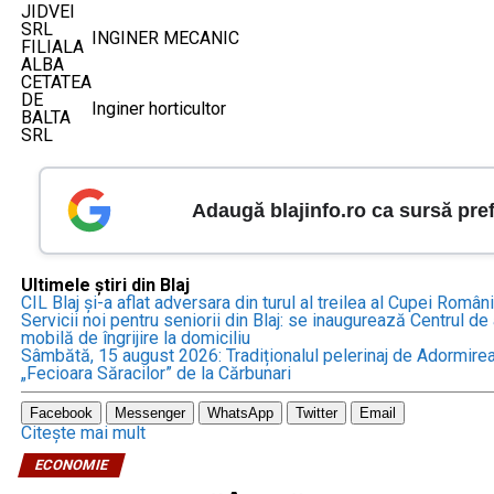
JIDVEI
SRL
INGINER MECANIC
FILIALA
ALBA
CETATEA
DE
Inginer horticultor
BALTA
SRL
Adaugă blajinfo.ro ca sursă pre
Ultimele știri din Blaj
CIL Blaj și-a aflat adversara din turul al treilea al Cupei Român
Servicii noi pentru seniorii din Blaj: se inaugurează Centrul d
mobilă de îngrijire la domiciliu
Sâmbătă, 15 august 2026: Tradiționalul pelerinaj de Adormirea
„Fecioara Săracilor” de la Cărbunari
Facebook
Messenger
WhatsApp
Twitter
Email
Citește mai mult
ECONOMIE