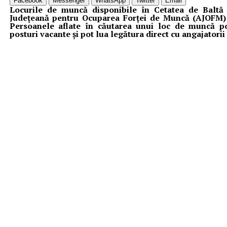
Facebook
Messenger
WhatsApp
Twitter
Email
Locurile de muncă disponibile în Cetatea de Baltă 
Județeană pentru Ocuparea Forței de Muncă (AJOFM) 
Persoanele aflate în căutarea unui loc de muncă p
posturi vacante și pot lua legătura direct cu angajatori