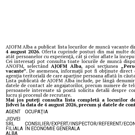
AJOFM Alba a publicat lista locurilor de muncă vacante din
4 august 2026
. Oferta cuprinde posturi din mai multe do
atât persoanelor cu experiență, cât și celor aflate la începu
Cei interesați pot consulta toate locurile de muncă dispo
ANOFM, selectând
AJOFM Alba
, apoi secțiunea
„Pers
vacante”
. De asemenea, informații pot fi obținute direct
agenția teritorială de care aparține persoana aflată în cău
Lista publicată de AJOFM Alba include, pe lângă denumirea
datele de contact ale angajatorilor, precum numere de tel
persoanele interesate să poată solicita detalii despre co
lucru și procesul de recrutare.
Mai jos puteți consulta lista completă a locurilor
Jidvei la data de 4 august 2026, precum și datele de cont
AGENT
OCUPAŢIA
JIDVEI
SRL
CONSILIER/EXPERT/INSPECTOR/REFERENT/ECO
FILIALA
ÎN ECONOMIE GENERALA
ALBA