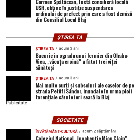
Carmen Spătăcean, fostă consilieră locală
USR, obține în justiție suspendarea
ordinului de prefect prin care a fost demisă
din Consiliul Local Blaj
ȘTIREA TA
acum 3 ani
ȘTIREA TA
Bucurie în ograda unui fermier din Ohaba:
Vica, „văcuța eroină” a fătat trei viței
sănătoși
acum 3 ani
ȘTIREA TA
Mai multe curți și subsoluri ale caselor de pe
strada Petőfi Sándor, inundate în urma ploii
torențiale căzute ieri seară la Blaj
Publicitate
SOCIETATE
acum 2 săptămâni
ÎNVĂȚĂMÂNT-CULTURĂ
Colegiul Național „Inochentie Micu Clain”