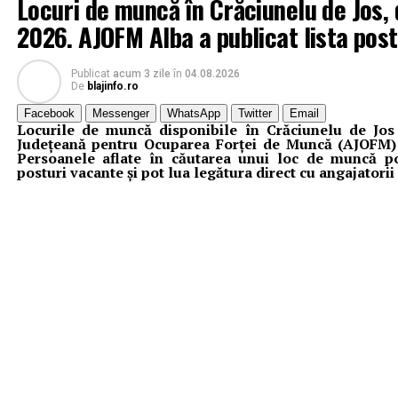
Locuri de muncă în Crăciunelu de Jos, 
2026. AJOFM Alba a publicat lista pos
Publicat
acum 3 zile
în
04.08.2026
De
blajinfo.ro
Facebook
Messenger
WhatsApp
Twitter
Email
Locurile de muncă disponibile în Crăciunelu de Jos
Județeană pentru Ocuparea Forței de Muncă (AJOFM) 
Persoanele aflate în căutarea unui loc de muncă p
posturi vacante și pot lua legătura direct cu angajatori