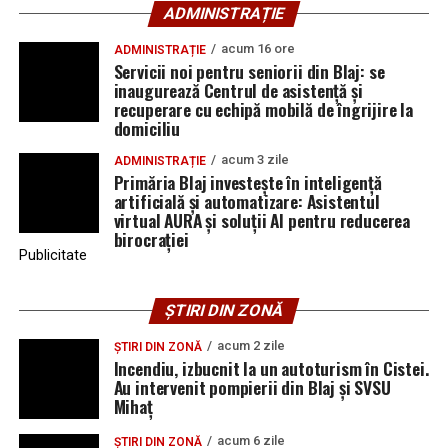
ADMINISTRAȚIE
acum 16 ore
ADMINISTRAȚIE
Servicii noi pentru seniorii din Blaj: se
inaugurează Centrul de asistență și
recuperare cu echipă mobilă de îngrijire la
domiciliu
acum 3 zile
ADMINISTRAȚIE
Primăria Blaj investește în inteligență
artificială și automatizare: Asistentul
virtual AURA și soluții AI pentru reducerea
birocrației
Publicitate
ȘTIRI DIN ZONĂ
acum 2 zile
ȘTIRI DIN ZONĂ
Incendiu, izbucnit la un autoturism în Cistei.
Au intervenit pompierii din Blaj și SVSU
Mihaț
acum 6 zile
ȘTIRI DIN ZONĂ