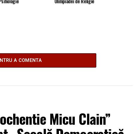
Psihologie
Olimpiadei de Religie
ENTRU A COMENTA
nochentie Micu Clain”
ept „Școală Democratică