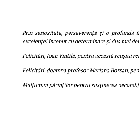
Prin seriozitate, perseverență și o profundă î
excelenței început cu determinare și dus mai de
Felicitări, Ioan Vintilă, pentru această reușită r
Felicitări, doamna profesor Mariana Borșan, pen
Mulțumim părinților pentru susținerea necondiț