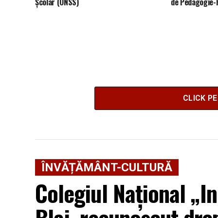
Școlar (ONSS)
de Pedagogie-
CLICK P
ÎNVĂȚĂMÂNT-CULTURĂ
Colegiul Național „I
Blaj, recunoscut dr