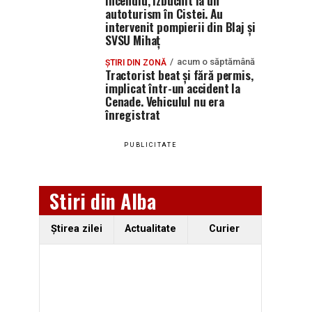
Incendiu, izbucnit la un
autoturism în Cistei. Au
intervenit pompierii din Blaj și
SVSU Mihaț
acum o săptămână
ȘTIRI DIN ZONĂ
Tractorist beat și fără permis,
implicat într-un accident la
Cenade. Vehiculul nu era
înregistrat
PUBLICITATE
Stiri din Alba
Ştirea zilei
Actualitate
Curier