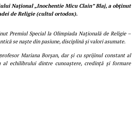
giului Național „Inochentie Micu Clain” Blaj, a obținut
dei de Religie (cultul ortodox).
ținut Premiul Special la Olimpiada Națională de Religie –
ică se naște din pasiune, disciplină și valori asumate.
rofesor Mariana Borșan, dar și cu sprijinul constant al
 al echilibrului dintre cunoaștere, credință și formare