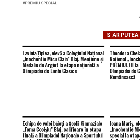
PREMIU SPECIAL
S-AR PUTEA 
Lavinia Țiplea, elevă a Colegiului Național
Theodora Chela
„Inochentie Micu Clain” Blaj, Mențiune și
Național „Inoch
Medalie de Argint la etapa națională a
PREMIUL III la 
Olimpiadei de Limbi Clasice
Olimpiadei de C
Românească
Echipa de volei băieți a Școlii Gimnaziale
Ioana Mariș, el
„Toma Cocișiu” Blaj, calificare în etapa
„Inochentie Mic
finală a Olimpiadei Naționale a Sportului
special la etap