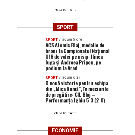
PUBLICITATE
SPORT
acum 5 ore
SPORT
ACS Atomic Blaj, medalie de
bronz la Campionatul Național
U16 de volei pe nisip: Ilinca
Iuga și Andreea Pripon, pe
podium la Arad
acum o zi
SPORT
O nouă victorie pentru echipa
din „Mica Romă”, în meciurile
de pregătire: CIL Blaj –
Performanța Ighiu 5-3 (2-0)
PUBLICITATE
ECONOMIE