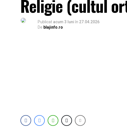
Religie (cultul o
Publicat
acum 3 luni
în
27.04.2026
De
blajinfo.ro