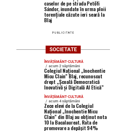
caselor de pe strada Petőfi
Sándor, inundate în urma ploii
torențiale căzute ieri seară la
Blaj
PUBLICITATE
SOCIETATE
ÎNVĂȚĂMÂNT-CULTURĂ
acum 2 săptămâni
Colegiul Național „Inochentie
Micu Clain” Blaj, recunoscut
drept „Școală Democratică
Inovativă și Digitală AI Etică”
ÎNVĂȚĂMÂNT-CULTURĂ
acum 4 săptămâni
Zece elevi de la Colegiul
Național „Inochentie Micu
Clain” din Blaj au obținut nota
10 la Bacalaureat. Rata de
promovare a depășit 94%