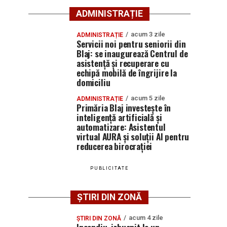
ADMINISTRAȚIE
acum 3 zile
ADMINISTRAȚIE
Servicii noi pentru seniorii din
Blaj: se inaugurează Centrul de
asistență și recuperare cu
echipă mobilă de îngrijire la
domiciliu
acum 5 zile
ADMINISTRAȚIE
Primăria Blaj investește în
inteligență artificială și
automatizare: Asistentul
virtual AURA și soluții AI pentru
reducerea birocrației
PUBLICITATE
ȘTIRI DIN ZONĂ
acum 4 zile
ȘTIRI DIN ZONĂ