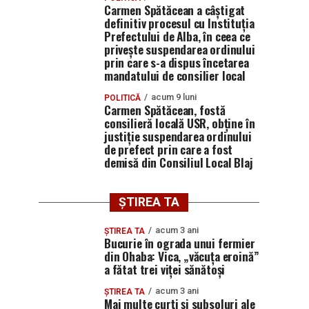
Carmen Spătăcean a câștigat
definitiv procesul cu Instituția
Prefectului de Alba, în ceea ce
privește suspendarea ordinului
prin care s-a dispus încetarea
mandatului de consilier local
acum 9 luni
POLITICĂ
Carmen Spătăcean, fostă
consilieră locală USR, obține în
justiție suspendarea ordinului
de prefect prin care a fost
demisă din Consiliul Local Blaj
ȘTIREA TA
acum 3 ani
ȘTIREA TA
Bucurie în ograda unui fermier
din Ohaba: Vica, „văcuța eroină”
a fătat trei viței sănătoși
acum 3 ani
ȘTIREA TA
Mai multe curți și subsoluri ale