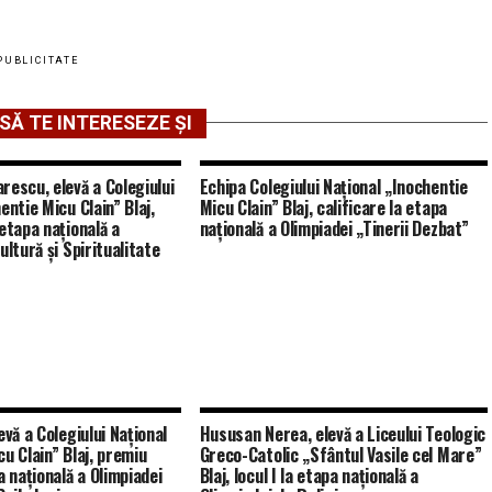
PUBLICITATE
SĂ TE INTERESEZE ȘI
rescu, elevă a Colegiului
Echipa Colegiului Național „Inochentie
entie Micu Clain” Blaj,
Micu Clain” Blaj, calificare la etapa
etapa națională a
națională a Olimpiadei „Tinerii Dezbat”
ultură și Spiritualitate
evă a Colegiului Național
Hususan Nerea, elevă a Liceului Teologic
u Clain” Blaj, premiu
Greco-Catolic „Sfântul Vasile cel Mare”
a națională a Olimpiadei
Blaj, locul I la etapa națională a