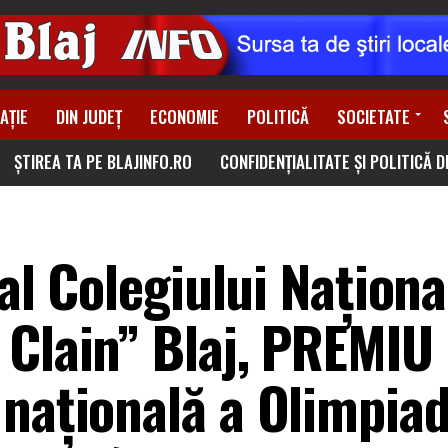
AȚIE
DIN JUDEȚ
ECONOMIE
POLITICĂ
SOCIETATE
ȘTIREA TA PE BLAJINFO.RO
CONFIDENȚIALITATE ȘI POLITICĂ 
 al Colegiului Naționa
 Clain” Blaj, PREMIU
 națională a Olimpiad