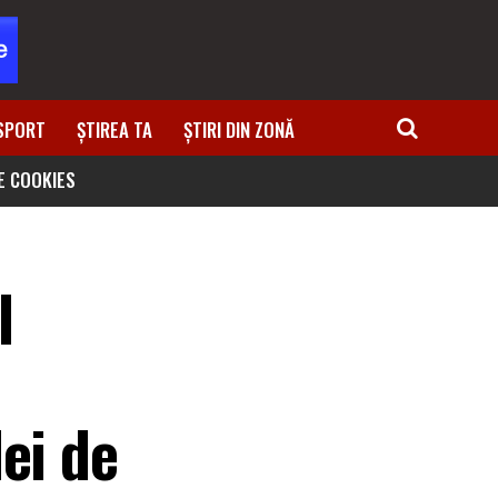
SPORT
ȘTIREA TA
ȘTIRI DIN ZONĂ
DE COOKIES
l
ei de