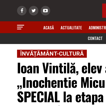
ACASĂ
ACTUALITATE
ADMINISTR
CONTACT
ÎNVĂȚĂMÂNT-CULTURĂ
Ioan Vintilă, elev
„Inochentie Micu
SPECIAL la etapa