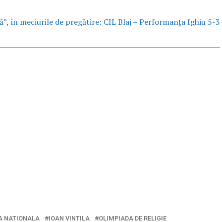
”, în meciurile de pregătire: CIL Blaj – Performanța Ighiu 5-3
A NATIONALA
IOAN VINTILA
OLIMPIADA DE RELIGIE