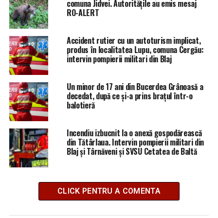
comuna Jidvei. Autoritățile au emis mesaj
RO-ALERT
Accident rutier cu un autoturism implicat,
produs în localitatea Lupu, comuna Cergău:
intervin pompierii militari din Blaj
Un minor de 17 ani din Bucerdea Grânoasă a
decedat, după ce și-a prins brațul într-o
balotieră
Incendiu izbucnit la o anexă gospodărească
din Tătârlaua. Intervin pompierii militari din
Blaj și Târnăveni și SVSU Cetatea de Baltă
CLICK PENTRU A COMENTA