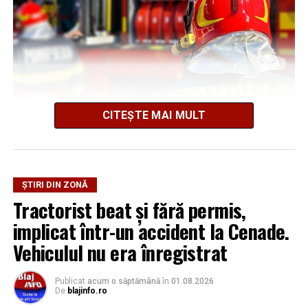
CITEȘTE MAI MULT
La locul evenimentului au fost mobilizate o autospecială
de stingere cu apă și spumă, un echipaj de prim ajutor,
precum și voluntarii din cadrul Serviciului Voluntar
ȘTIRI DIN ZONĂ
pentru Situații de Urgență (SVSU) Mihalț.
Tractorist beat și fără permis,
implicat într-un accident la Cenade.
Vehiculul nu era înregistrat
Adaugă blajinfo.ro ca sursă
preferată pe Google
Publicat
acum o săptămână
în
01.08.2026
De
blajinfo.ro