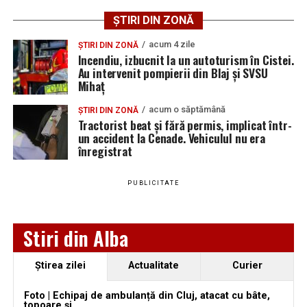
ȘTIRI DIN ZONĂ
acum 4 zile
ȘTIRI DIN ZONĂ
Incendiu, izbucnit la un autoturism în Cistei.
Au intervenit pompierii din Blaj și SVSU
Mihaț
acum o săptămână
ȘTIRI DIN ZONĂ
Tractorist beat și fără permis, implicat într-
un accident la Cenade. Vehiculul nu era
înregistrat
PUBLICITATE
Stiri din Alba
„Era un om bun, prietenos, săritor. Ne ajuta. A fost doctor
veterinar. Un om de omenie. Este o pierdere foarte mare
Ştirea zilei
Actualitate
Curier
pentru comunitate. Am pierdut un om bun, cu suflet”
, a
Foto | Echipaj de ambulanță din Cluj, atacat cu bâte,
spus acesta.
topoare și ...