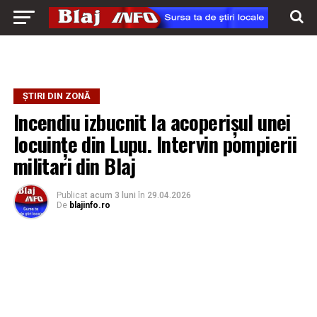
ȘTIRI DIN ZONĂ
Incendiu izbucnit la acoperișul unei
locuințe din Lupu. Intervin pompierii
militari din Blaj
Publicat
acum 3 luni
în
29.04.2026
De
blajinfo.ro