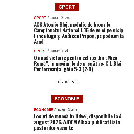
SPORT
acum 3 ore
SPORT
ACS Atomic Blaj, medalie de bronz la
Campionatul Național U16 de volei pe nisip:
Ilinca Iuga și Andreea Pripon, pe podium la
Arad
acum o zi
SPORT
O nouă victorie pentru echipa din „Mica
Romă”, în meciurile de pregătire: CIL Blaj –
Performanța Ighiu 5-3 (2-0)
PUBLICITATE
ECONOMIE
acum 5 zile
ECONOMIE
Locuri de muncă în Jidvei, disponibile la 4
august 2026. AJOFM Alba a publicat lista
posturilor vacante