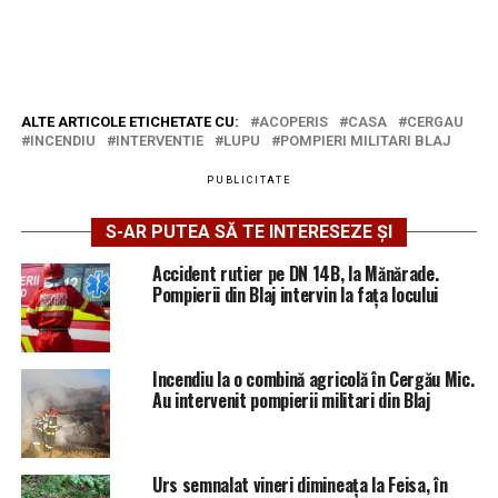
ALTE ARTICOLE ETICHETATE CU:
ACOPERIS
CASA
CERGAU
INCENDIU
INTERVENTIE
LUPU
POMPIERI MILITARI BLAJ
PUBLICITATE
S-AR PUTEA SĂ TE INTERESEZE ȘI
Accident rutier pe DN 14B, la Mănărade.
Pompierii din Blaj intervin la fața locului
Incendiu la o combină agricolă în Cergău Mic.
Au intervenit pompierii militari din Blaj
Urs semnalat vineri dimineața la Feisa, în