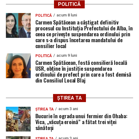
POLITICĂ
Adaugă blajinfo.ro ca sursă
acum 8 luni
POLITICĂ
preferată pe Google
Carmen Spătăcean a câștigat definitiv
procesul cu Instituția Prefectului de Alba, în
ceea ce privește suspendarea ordinului prin
Ultimele știri din Blaj
care s-a dispus încetarea mandatului de
consilier local
ACS Atomic Blaj, medalie de bronz la Campionatul
acum 9 luni
POLITICĂ
Național U16 de volei pe nisip: Ilinca Iuga și
Carmen Spătăcean, fostă consilieră locală
USR, obține în justiție suspendarea
Andreea Pripon, pe podium la Arad
ordinului de prefect prin care a fost demisă
din Consiliul Local Blaj
Peste 1,5 milioane de lei pentru aparatură medicală
la Spitalul Municipal Blaj. Ce echipamente vor fi
cumpărate
ȘTIREA TA
O nouă victorie pentru echipa din „Mica Romă”, în
acum 3 ani
ȘTIREA TA
meciurile de pregătire: CIL Blaj – Performanța Ighiu
Bucurie în ograda unui fermier din Ohaba:
5-3 (2-0)
Vica, „văcuța eroină” a fătat trei viței
sănătoși
acum 3 ani
ȘTIREA TA