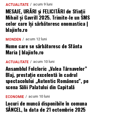
acum 9 luni
ACTUALITATE
MESAJE, URĂRI și FELICITĂRI de Sfinții
Mihail și Gavrill 2025. Trimite-le un SMS
celor care își sărbătoresc onomastica |
blajinfo.ro
acum 12 luni
MONDEN
Nume care se sărbătoresc de Sfânta
Maria | blajinfo.ro
acum 10 luni
ACTUALITATE
Ansamblul Folcloric „Valea Târnavelor”
Blaj, prestație excelentă în cadrul
spectacolului „Autentic Românesc”, pe
scena Sălii Palatului din Capitală
acum 10 luni
ECONOMIE
Locuri de muncă disponibile în comuna
SÂNCEL, la data de 21 octombrie 2025