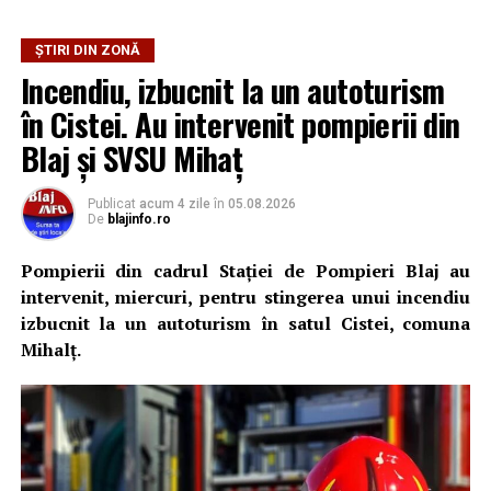
ȘTIRI DIN ZONĂ
Incendiu, izbucnit la un autoturism
în Cistei. Au intervenit pompierii din
Blaj și SVSU Mihaț
Publicat
acum 4 zile
în
05.08.2026
De
blajinfo.ro
Pompierii din cadrul Stației de Pompieri Blaj au
intervenit, miercuri, pentru stingerea unui incendiu
izbucnit la un autoturism în satul Cistei, comuna
Mihalț.