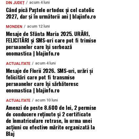
acum 4 luni
DIN JUDEȚ
Când pică Paștele ortodox și cel catolic
2027, dar și în următorii ani | blajinfo.ro
acum 12 luni
MONDEN
Mesaje de Sfânta Maria 2025. URĂRI,
FELICITĂRI și SMS-uri care pot fi trimise
persoanelor care își serbează
onomastica | blajinfo.ro
acum 4 luni
ACTUALITATE
Mesaje de Florii 2026. SMS-uri, urări și
felicitări care pot fi transmise
persoanelor care îşi sărbătoresc
onomastica | blajinfo.ro
acum 10 luni
ACTUALITATE
Amenzi de peste 8.600 de lei, 2 permise
de conducere reținute și 2 certificate
de înmatriculare retrase, în urma unei
acțiuni cu efective mărite organizată la
Blaj