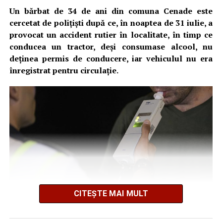
Ultimele știri din Blaj
Un bărbat de 34 de ani din comuna Cenade este
cercetat de polițiști după ce, în noaptea de 31 iulie, a
ACS Atomic Blaj, medalie de bronz la Campionatul
provocat un accident rutier în localitate, în timp ce
Național U16 de volei pe nisip: Ilinca Iuga și
conducea un tractor, deși consumase alcool, nu
Andreea Pripon, pe podium la Arad
deținea permis de conducere, iar vehiculul nu era
Peste 1,5 milioane de lei pentru aparatură medicală
înregistrat pentru circulație.
la Spitalul Municipal Blaj. Ce echipamente vor fi
cumpărate
O nouă victorie pentru echipa din „Mica Romă”, în
meciurile de pregătire: CIL Blaj – Performanța Ighiu
5-3 (2-0)
CITEȘTE MAI MULT