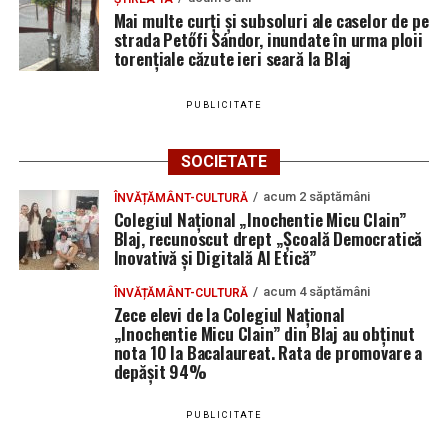
Mai multe curți și subsoluri ale caselor de pe
strada Petőfi Sándor, inundate în urma ploii
torențiale căzute ieri seară la Blaj
PUBLICITATE
SOCIETATE
acum 2 săptămâni
ÎNVĂȚĂMÂNT-CULTURĂ
Colegiul Național „Inochentie Micu Clain”
Blaj, recunoscut drept „Școală Democratică
Inovativă și Digitală AI Etică”
acum 4 săptămâni
ÎNVĂȚĂMÂNT-CULTURĂ
Zece elevi de la Colegiul Național
„Inochentie Micu Clain” din Blaj au obținut
nota 10 la Bacalaureat. Rata de promovare a
depășit 94%
PUBLICITATE