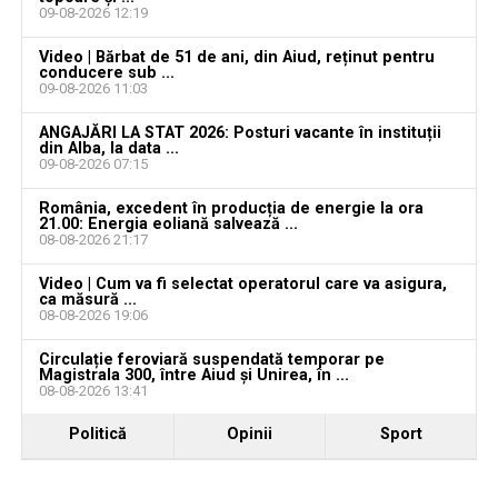
09-08-2026 12:19
„Suntem surprinși toți”
Video | Bărbat de 51 de ani, din Aiud, reținut pentru
conducere sub ...
Un alt locuitor al comunei afirmă că Vasile Sevestrean
09-08-2026 11:03
era apreciat pentru activitatea desfășurată în fruntea
ANGAJĂRI LA STAT 2026: Posturi vacante în instituții
administrației locale.
din Alba, la data ...
09-08-2026 07:15
„Era un băiat bun. La Primărie făcea treabă bună. A făcut
România, excedent în producția de energie la ora
multe pentru sat. Suntem surprinși toți. Nu l-am văzut
21.00: Energia eoliană salvează ...
niciodată abătut sau dezamăgit. L-am văzut acum câteva
08-08-2026 21:17
zile și nu părea să fie ceva în neregulă. Este o pierdere
Video | Cum va fi selectat operatorul care va asigura,
foarte grea pentru comună, vecini și familie”
, a declarat
ca măsură ...
08-08-2026 19:06
acesta.
Circulație feroviară suspendată temporar pe
Moartea lui Vasile Sevestrean a lăsat în urmă multă
Magistrala 300, între Aiud și Unirea, în ...
08-08-2026 13:41
durere în Bucerdea Grânoasă, iar numeroși localnici și-
au exprimat regretul și compasiunea față de familia
Politică
Opinii
Sport
îndoliată.