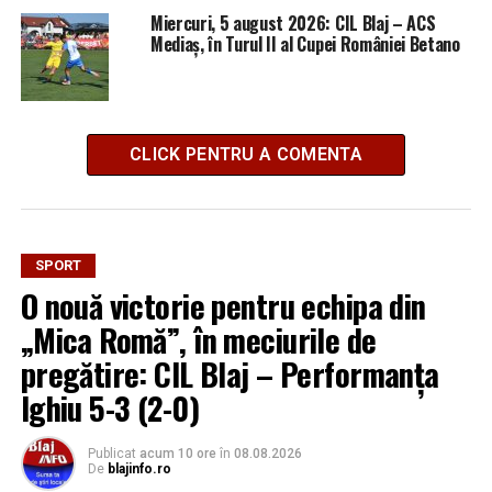
Miercuri, 5 august 2026: CIL Blaj – ACS
Mediaș, în Turul II al Cupei României Betano
CLICK PENTRU A COMENTA
SPORT
O nouă victorie pentru echipa din
„Mica Romă”, în meciurile de
pregătire: CIL Blaj – Performanța
Ighiu 5-3 (2-0)
Publicat
acum 10 ore
în
08.08.2026
De
blajinfo.ro