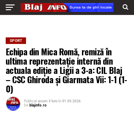
SPORT
Echipa din Mica Romă, remiză în
ultima reprezentație internă din
actuala ediție a Ligii a 3-a: CIL Blaj
– CSC Ghiroda și Giarmata Vii: 1-1 (1-
0)
Publicat
acum 3 luni
în
01.05.2026
De
blajinfo.ro