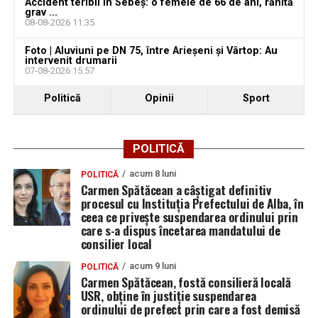
Accident teribil în Sebeș: o femeie de 66 de ani, rănită
grav ...
08-08-2026 11:35
Foto | Aluviuni pe DN 75, între Arieșeni și Vârtop: Au
intervenit drumarii
07-08-2026 15:57
Politică
Opinii
Sport
POLITICĂ
acum 8 luni
POLITICĂ
Carmen Spătăcean a câștigat definitiv
procesul cu Instituția Prefectului de Alba, în
ceea ce privește suspendarea ordinului prin
care s-a dispus încetarea mandatului de
consilier local
acum 9 luni
POLITICĂ
Carmen Spătăcean, fostă consilieră locală
USR, obține în justiție suspendarea
ordinului de prefect prin care a fost demisă