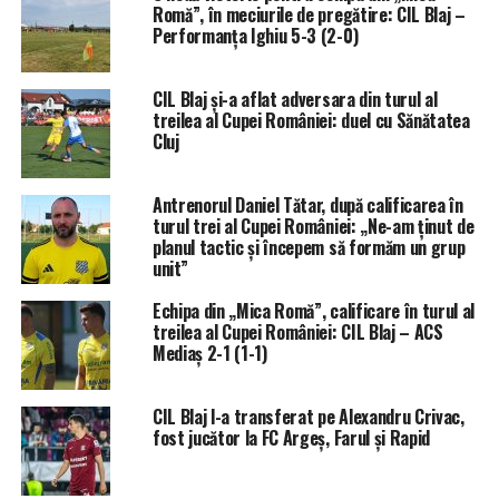
Romă”, în meciurile de pregătire: CIL Blaj –
Performanța Ighiu 5-3 (2-0)
CIL Blaj și-a aflat adversara din turul al
treilea al Cupei României: duel cu Sănătatea
Cluj
Antrenorul Daniel Tătar, după calificarea în
turul trei al Cupei României: „Ne-am ținut de
planul tactic și începem să formăm un grup
unit”
Echipa din „Mica Romă”, calificare în turul al
treilea al Cupei României: CIL Blaj – ACS
Mediaș 2-1 (1-1)
CIL Blaj l-a transferat pe Alexandru Crivac,
fost jucător la FC Argeș, Farul și Rapid