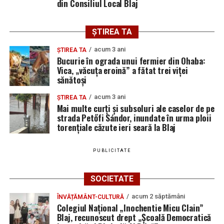
din Consiliul Local Blaj
ȘTIREA TA
acum 3 ani
ȘTIREA TA
Bucurie în ograda unui fermier din Ohaba:
Vica, „văcuța eroină” a fătat trei viței
sănătoși
acum 3 ani
ȘTIREA TA
Mai multe curți și subsoluri ale caselor de pe
strada Petőfi Sándor, inundate în urma ploii
torențiale căzute ieri seară la Blaj
PUBLICITATE
SOCIETATE
acum 2 săptămâni
ÎNVĂȚĂMÂNT-CULTURĂ
Colegiul Național „Inochentie Micu Clain”
Blaj, recunoscut drept „Școală Democratică