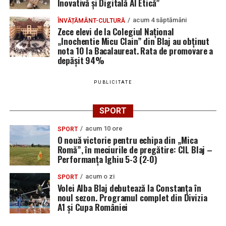
Inovativă și Digitală AI Etică”
acum 4 săptămâni
ÎNVĂȚĂMÂNT-CULTURĂ
Zece elevi de la Colegiul Național
„Inochentie Micu Clain” din Blaj au obținut
nota 10 la Bacalaureat. Rata de promovare a
depășit 94%
PUBLICITATE
SPORT
acum 10 ore
SPORT
O nouă victorie pentru echipa din „Mica
Romă”, în meciurile de pregătire: CIL Blaj –
Performanța Ighiu 5-3 (2-0)
acum o zi
SPORT
Volei Alba Blaj debutează la Constanța în
noul sezon. Programul complet din Divizia
A1 și Cupa României