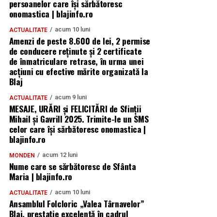
persoanelor care îşi sărbătoresc
onomastica | blajinfo.ro
acum 10 luni
ACTUALITATE
Amenzi de peste 8.600 de lei, 2 permise
de conducere reținute și 2 certificate
de înmatriculare retrase, în urma unei
acțiuni cu efective mărite organizată la
Blaj
acum 9 luni
ACTUALITATE
MESAJE, URĂRI și FELICITĂRI de Sfinții
Mihail și Gavrill 2025. Trimite-le un SMS
celor care își sărbătoresc onomastica |
blajinfo.ro
acum 12 luni
MONDEN
Nume care se sărbătoresc de Sfânta
Maria | blajinfo.ro
acum 10 luni
ACTUALITATE
Ansamblul Folcloric „Valea Târnavelor”
Blaj, prestație excelentă în cadrul