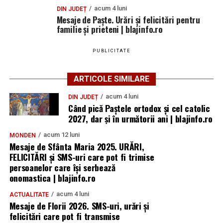
acum 4 luni
DIN JUDEȚ
Mesaje de Paște. Urări și felicitări pentru
familie și prieteni | blajinfo.ro
PUBLICITATE
ARTICOLE SIMILARE
acum 4 luni
DIN JUDEȚ
Când pică Paștele ortodox și cel catolic
2027, dar și în următorii ani | blajinfo.ro
acum 12 luni
MONDEN
Mesaje de Sfânta Maria 2025. URĂRI,
FELICITĂRI și SMS-uri care pot fi trimise
persoanelor care își serbează
onomastica | blajinfo.ro
acum 4 luni
ACTUALITATE
Mesaje de Florii 2026. SMS-uri, urări și
felicitări care pot fi transmise