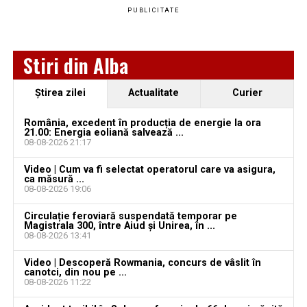
cumpărate
PUBLICITATE
Ultimele știri din Blaj
O nouă victorie pentru echipa din „Mica Romă”, în
meciurile de pregătire: CIL Blaj – Performanța Ighiu
Stiri din Alba
Peste 1,5 milioane de lei pentru aparatură medicală
5-3 (2-0)
la Spitalul Municipal Blaj. Ce echipamente vor fi
Volei Alba Blaj debutează la Constanța în noul
Ştirea zilei
Actualitate
Curier
cumpărate
sezon. Programul complet din Divizia A1 și Cupa
O nouă victorie pentru echipa din „Mica Romă”, în
România, excedent în producția de energie la ora
României
21.00: Energia eoliană salvează ...
meciurile de pregătire: CIL Blaj – Performanța Ighiu
08-08-2026 21:17
5-3 (2-0)
Video | Cum va fi selectat operatorul care va asigura,
Volei Alba Blaj debutează la Constanța în noul
ca măsură ...
08-08-2026 19:06
sezon. Programul complet din Divizia A1 și Cupa
României
Circulație feroviară suspendată temporar pe
Magistrala 300, între Aiud și Unirea, în ...
08-08-2026 13:41
Video | Descoperă Rowmania, concurs de vâslit în
canotci, din nou pe ...
08-08-2026 11:22