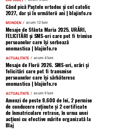
DIN JUDEȚ
Când pică Paștele ortodox și cel catolic
2027, dar și în următorii ani | blajinfo.ro
acum 12 luni
MONDEN
Mesaje de Sfânta Maria 2025. URĂRI,
FELICITĂRI și SMS-uri care pot fi trimise
persoanelor care își serbează
onomastica | blajinfo.ro
acum 4 luni
ACTUALITATE
Mesaje de Florii 2026. SMS-uri, urări și
felicitări care pot fi transmise
persoanelor care îşi sărbătoresc
onomastica | blajinfo.ro
acum 9 luni
ACTUALITATE
Amenzi de peste 8.600 de lei, 2 permise
de conducere reținute și 2 certificate
de înmatriculare retrase, în urma unei
acțiuni cu efective mărite organizată la
Blaj