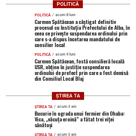
de rolurile utilizatorilor, în conformitate cu prevederile
POLITICĂ
spațiile comune;
GDPR.
acum 8 luni
POLITICĂ
montarea unor sisteme fotovoltaice dedicate
Carmen Spătăcean a câștigat definitiv
fiecărui apartament, pentru alimentarea pompelor
Totodată, toate drepturile patrimoniale asupra
procesul cu Instituția Prefectului de Alba, în
de căldură;
aplicațiilor dezvoltate, inclusiv codul sursă, vor fi
ceea ce privește suspendarea ordinului prin
care s-a dispus încetarea mandatului de
transferate în proprietatea exclusivă a Primăriei
refacerea acoperișurilor cu țiglă ceramică;
consilier local
Municipiului Blaj, astfel încât instituția să poată
amenajarea trotuarelor perimetrale și a sistemelor
administra și dezvolta ulterior platformele
acum 9 luni
POLITICĂ
de evacuare a apelor pluviale;
Carmen Spătăcean, fostă consilieră locală
implementate.
USR, obține în justiție suspendarea
modernizarea instalațiilor de iluminat din spațiile
ordinului de prefect prin care a fost demisă
Prin această investiție, administrația locală din Blaj își
din Consiliul Local Blaj
comune.
propune să reducă timpul necesar rezolvării solicitărilor
În total,
256 de apartamente
vor beneficia direct de
cetățenilor, să eficientizeze activitatea internă și să
ȘTIREA TA
aceste investiții, iar autoritățile estimează că proiectele
accelereze procesul de digitalizare a serviciilor publice.
vor contribui atât la reducerea facturilor la energie
acum 3 ani
ȘTIREA TA
pentru locatari, cât și la îmbunătățirea aspectului urban
Bucurie în ograda unui fermier din Ohaba:
Vica, „văcuța eroină” a fătat trei viței
al municipiului și la atingerea obiectivelor de
Adaugă blajinfo.ro ca sursă
sănătoși
sustenabilitate și protecție a mediului.
preferată pe Google
acum 3 ani
ȘTIREA TA