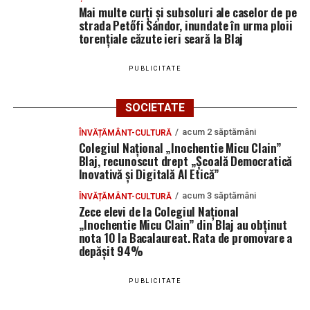
Mai multe curți și subsoluri ale caselor de pe
strada Petőfi Sándor, inundate în urma ploii
Ultimele știri din Blaj
Adaugă blajinfo.ro ca sursă
torențiale căzute ieri seară la Blaj
preferată pe Google
CIL Blaj și-a aflat adversara din turul al treilea al
PUBLICITATE
Cupei României: duel cu Sănătatea Cluj
Ultimele știri din Blaj
Servicii noi pentru seniorii din Blaj: se inaugurează
SOCIETATE
Centrul de asistență și recuperare cu echipă mobilă
CIL Blaj și-a aflat adversara din turul al treilea al
de îngrijire la domiciliu
acum 2 săptămâni
ÎNVĂȚĂMÂNT-CULTURĂ
Cupei României: duel cu Sănătatea Cluj
Colegiul Național „Inochentie Micu Clain”
Sâmbătă, 15 august 2026: Tradiționalul pelerinaj de
Blaj, recunoscut drept „Școală Democratică
Servicii noi pentru seniorii din Blaj: se inaugurează
Inovativă și Digitală AI Etică”
Adormirea Maicii Domnului la Sanctuarul „Fecioara
Centrul de asistență și recuperare cu echipă mobilă
Săracilor” de la Cărbunari
acum 3 săptămâni
ÎNVĂȚĂMÂNT-CULTURĂ
de îngrijire la domiciliu
Zece elevi de la Colegiul Național
„Inochentie Micu Clain” din Blaj au obținut
Sâmbătă, 15 august 2026: Tradiționalul pelerinaj de
nota 10 la Bacalaureat. Rata de promovare a
Adormirea Maicii Domnului la Sanctuarul „Fecioara
depășit 94%
Săracilor” de la Cărbunari
PUBLICITATE