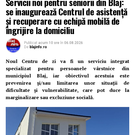
Servicii noi pentru seniorii din Blaj:
se inaugurează Centrul de asistență
și recuperare cu echipă mobilă de
îngrijire la domiciliu
Publicat
acum 10 ore
în
06.08.2026
De
blajinfo.ro
Noul Centru de zi va fi un serviciu integrat
specializat pentru persoanele vârstnice din
municipiul Blaj, iar obiectivul acestuia este
prevenirea şi/sau limitarea unor situaţii de
dificultate şi vulnerabilitate, care pot duce la
marginalizare sau excluziune socială.