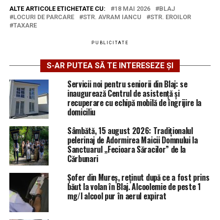
ALTE ARTICOLE ETICHETATE CU:
18 MAI 2026
BLAJ
LOCURI DE PARCARE
STR. AVRAM IANCU
STR. EROILOR
TAXARE
PUBLICITATE
S-AR PUTEA SĂ TE INTERESEZE ȘI
Servicii noi pentru seniorii din Blaj: se
inaugurează Centrul de asistență și
recuperare cu echipă mobilă de îngrijire la
domiciliu
Sâmbătă, 15 august 2026: Tradiționalul
pelerinaj de Adormirea Maicii Domnului la
Sanctuarul „Fecioara Săracilor” de la
Cărbunari
Șofer din Mureș, reținut după ce a fost prins
băut la volan în Blaj. Alcoolemie de peste 1
mg/l alcool pur în aerul expirat