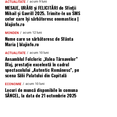
acum 9 luni
ACTUALITATE
MESAJE, URĂRI și FELICITĂRI de Sfinții
Mihail și Gavrill 2025. Trimite-le un SMS
celor care își sărbătoresc onomastica |
blajinfo.ro
acum 12 luni
MONDEN
Nume care se sărbătoresc de Sfânta
Maria | blajinfo.ro
acum 10 luni
ACTUALITATE
Ansamblul Folcloric „Valea Târnavelor”
Blaj, prestație excelentă în cadrul
spectacolului „Autentic Românesc”, pe
scena Sălii Palatului din Capitală
acum 10 luni
ECONOMIE
Locuri de muncă disponibile în comuna
SÂNCEL, la data de 21 octombrie 2025