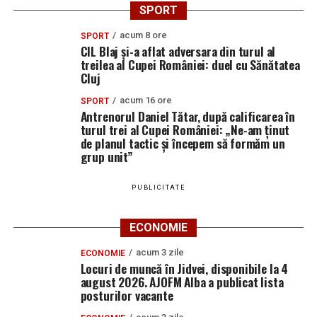
SPORT
acum 8 ore
SPORT
CIL Blaj și-a aflat adversara din turul al
treilea al Cupei României: duel cu Sănătatea
Cluj
acum 16 ore
SPORT
Antrenorul Daniel Tătar, după calificarea în
turul trei al Cupei României: „Ne-am ținut
de planul tactic și începem să formăm un
grup unit”
PUBLICITATE
ECONOMIE
acum 3 zile
ECONOMIE
Locuri de muncă în Jidvei, disponibile la 4
august 2026. AJOFM Alba a publicat lista
posturilor vacante