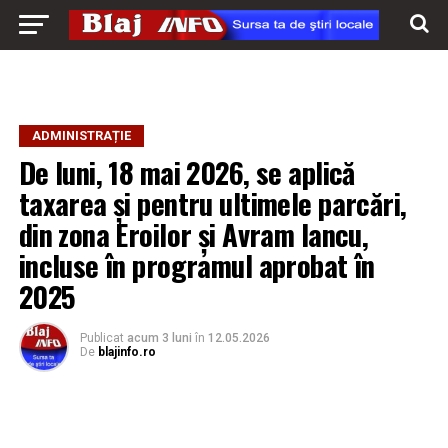
ADMINISTRAȚIE
De luni, 18 mai 2026, se aplică
taxarea și pentru ultimele parcări,
din zona Eroilor și Avram Iancu,
incluse în programul aprobat în
2025
Publicat
acum 3 luni
în
12.05.2026
De
blajinfo.ro