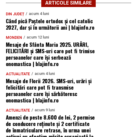
ARTICOLE SIMILARE
acum 4 luni
DIN JUDEȚ
Când pică Paștele ortodox și cel catolic
2027, dar și în următorii ani | blajinfo.ro
acum 12 luni
MONDEN
Mesaje de Sfânta Maria 2025. URĂRI,
FELICITĂRI și SMS-uri care pot fi trimise
persoanelor care își serbează
onomastica | blajinfo.ro
acum 4 luni
ACTUALITATE
Mesaje de Florii 2026. SMS-uri, urări și
felicitări care pot fi transmise
persoanelor care îşi sărbătoresc
onomastica | blajinfo.ro
acum 9 luni
ACTUALITATE
Amenzi de peste 8.600 de lei, 2 permise
de conducere reținute și 2 certificate
de înmatriculare retrase, în urma unei
acțiuni cu efective mărite organizată la