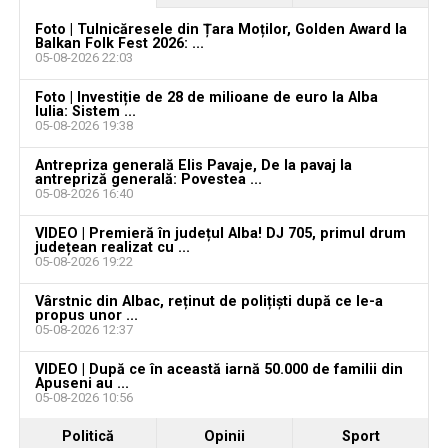
Foto | Tulnicăresele din Țara Moților, Golden Award la
Balkan Folk Fest 2026: ...
05-08-2026 22:03
Foto | Investiție de 28 de milioane de euro la Alba
Iulia: Sistem ...
05-08-2026 19:38
Antrepriza generală Elis Pavaje, De la pavaj la
antrepriză generală: Povestea ...
05-08-2026 16:40
VIDEO | Premieră în județul Alba! DJ 705, primul drum
județean realizat cu ...
05-08-2026 19:22
Vârstnic din Albac, reținut de polițiști după ce le-a
propus unor ...
05-08-2026 12:37
VIDEO | După ce în această iarnă 50.000 de familii din
Apuseni au ...
05-08-2026 10:56
Politică
Opinii
Sport