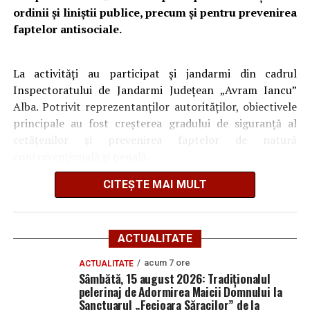
Centrul de asistență și recuperare cu echipă mobilă
ordinii și liniștii publice, precum și pentru prevenirea
de îngrijire la domiciliu
faptelor antisociale.
Sâmbătă, 15 august 2026: Tradiționalul pelerinaj de
Adormirea Maicii Domnului la Sanctuarul „Fecioara
La activități au participat și jandarmi din cadrul
Săracilor” de la Cărbunari
Inspectoratului de Jandarmi Județean „Avram Iancu”
Alba. Potrivit reprezentanților autorităților, obiectivele
principale au fost creșterea gradului de siguranță al
cetățenilor și prevenirea faptelor de natură
contravențională și penală.
CITEȘTE MAI MULT
În cadrul acțiunilor, polițiștii au desfășurat verificări și
legitimări de persoane, au monitorizat zonele
considerate cu risc și au intervenit pentru prevenirea
situațiilor care ar putea afecta siguranța comunității.
ACTUALITATE
acum 7 ore
ACTUALITATE
Reprezentanții Poliției au anunțat că astfel de activități
Sâmbătă, 15 august 2026: Tradiționalul
vor continua și în perioada următoare, în colaborare cu
pelerinaj de Adormirea Maicii Domnului la
celelalte instituții cu atribuții în domeniu, pentru
Sanctuarul „Fecioara Săracilor” de la