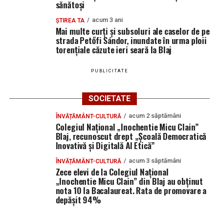
sănătoși
acum 3 ani
ȘTIREA TA
Mai multe curți și subsoluri ale caselor de pe
strada Petőfi Sándor, inundate în urma ploii
torențiale căzute ieri seară la Blaj
PUBLICITATE
SOCIETATE
acum 2 săptămâni
ÎNVĂȚĂMÂNT-CULTURĂ
Colegiul Național „Inochentie Micu Clain”
Blaj, recunoscut drept „Școală Democratică
Inovativă și Digitală AI Etică”
acum 3 săptămâni
ÎNVĂȚĂMÂNT-CULTURĂ
Zece elevi de la Colegiul Național
„Inochentie Micu Clain” din Blaj au obținut
nota 10 la Bacalaureat. Rata de promovare a
depășit 94%