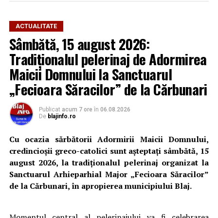
ACTUALITATE
Sâmbătă, 15 august 2026:
Tradiționalul pelerinaj de Adormirea
Maicii Domnului la Sanctuarul
„Fecioara Săracilor” de la Cărbunari
Publicat
acum 7 ore
în
06.08.2026
De
blajinfo.ro
Cu ocazia sărbătorii Adormirii Maicii Domnului,
credincioșii greco-catolici sunt așteptați sâmbătă, 15
august 2026, la tradiționalul pelerinaj organizat la
Sanctuarul Arhieparhial Major „Fecioara Săracilor”
de la Cărbunari, în apropierea municipiului Blaj.
Momentul central al pelerinajului va fi celebrarea