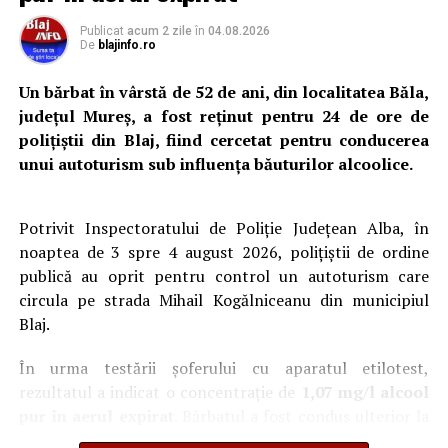
Publicat
acum 2 zile
în
04.08.2026
Programul pelerinajului:
De
blajinfo.ro
08:30
– Plecarea în procesiune din fața Catedralei
Un bărbat în vârstă de 52 de ani, din localitatea Băla,
Arhiepiscopale Majore „Sfânta Treime” din Blaj;
județul Mureș, a fost reținut pentru 24 de ore de
oficierea Căii Crucii pe traseul dintre intrarea în
polițiștii din Blaj, fiind cercetat pentru conducerea
pădure și Sanctuar;
unui autoturism sub influența băuturilor alcoolice.
10:30
– Sfânta și Dumnezeiasca Liturghie,
celebrată de Preasfinția Sa Cristian, Episcop
Potrivit Inspectoratului de Poliție Județean Alba, în
auxiliar al Arhieparhiei de Alba Iulia și Făgăraș;
noaptea de 3 spre 4 august 2026, polițiștii de ordine
publică au oprit pentru control un autoturism care
13:00
– Paraclisul Maicii Domnului.
circula pe strada Mihail Kogălniceanu din municipiul
Blaj.
Adaugă blajinfo.ro ca sursă
În urma testării șoferului cu aparatul etilotest,
preferată pe Google
rezultatul a indicat o concentrație de
1,07 mg/l alcool
pur în aerul expirat
. Bărbatul a fost condus ulterior la
Ultimele știri din Blaj
spital pentru recoltarea probelor biologice necesare