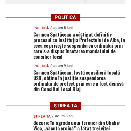
POLITICĂ
acum 8 luni
POLITICĂ
Carmen Spătăcean a câștigat definitiv
procesul cu Instituția Prefectului de Alba, în
ceea ce privește suspendarea ordinului prin
care s-a dispus încetarea mandatului de
consilier local
acum 9 luni
POLITICĂ
Carmen Spătăcean, fostă consilieră locală
USR, obține în justiție suspendarea
ordinului de prefect prin care a fost demisă
din Consiliul Local Blaj
ȘTIREA TA
acum 3 ani
ȘTIREA TA
Bucurie în ograda unui fermier din Ohaba:
Vica, „văcuța eroină” a fătat trei viței