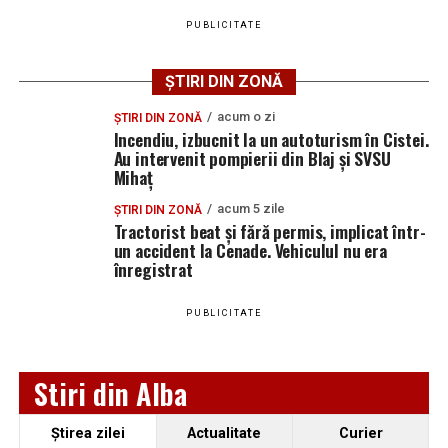
Săracilor” de la Cărbunari
PUBLICITATE
ȘTIRI DIN ZONĂ
acum o zi
ȘTIRI DIN ZONĂ
Incendiu, izbucnit la un autoturism în Cistei.
Au intervenit pompierii din Blaj și SVSU
Mihaț
acum 5 zile
ȘTIRI DIN ZONĂ
Tractorist beat și fără permis, implicat într-
un accident la Cenade. Vehiculul nu era
înregistrat
PUBLICITATE
Stiri din Alba
Ştirea zilei
Actualitate
Curier