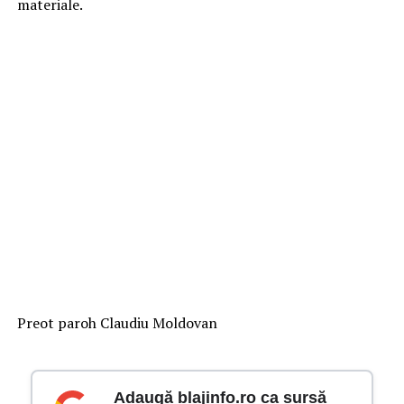
materiale.
Preot paroh Claudiu Moldovan
Adaugă blajinfo.ro ca sursă