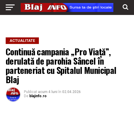
ACTUALITATE
Continuă campania „Pro Viață”,
derulată de parohia Sâncel în
parteneriat cu Spitalul Municipal
Blaj
Publicat
acum 4 luni
în
02.04.2026
De
blajinfo.ro