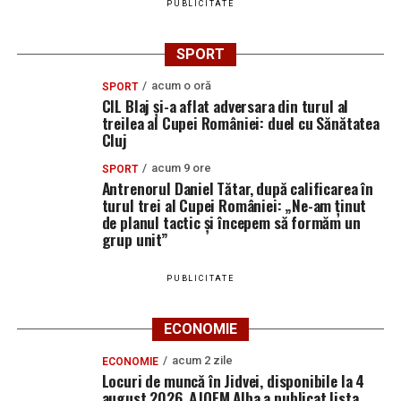
PUBLICITATE
SPORT
acum o oră
SPORT
CIL Blaj și-a aflat adversara din turul al
treilea al Cupei României: duel cu Sănătatea
Cluj
acum 9 ore
SPORT
Antrenorul Daniel Tătar, după calificarea în
turul trei al Cupei României: „Ne-am ținut
de planul tactic și începem să formăm un
grup unit”
PUBLICITATE
ECONOMIE
acum 2 zile
ECONOMIE
Locuri de muncă în Jidvei, disponibile la 4
august 2026. AJOFM Alba a publicat lista