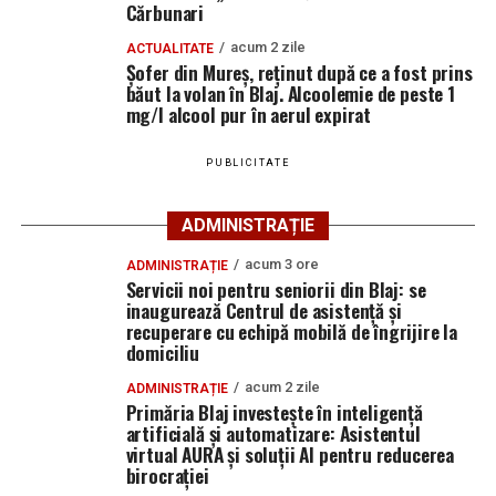
Cărbunari
prevenirea și combaterea faptelor antisociale și pentru
menținerea unui climat de ordine și siguranță publică în
acum 2 zile
ACTUALITATE
municipiul Blaj.
Șofer din Mureș, reținut după ce a fost prins
băut la volan în Blaj. Alcoolemie de peste 1
mg/l alcool pur în aerul expirat
Adaugă blajinfo.ro ca sursă
PUBLICITATE
preferată pe Google
ADMINISTRAȚIE
Ultimele știri din Blaj
acum 3 ore
ADMINISTRAȚIE
Servicii noi pentru seniorii din Blaj: se
CIL Blaj și-a aflat adversara din turul al treilea al
inaugurează Centrul de asistență și
recuperare cu echipă mobilă de îngrijire la
Cupei României: duel cu Sănătatea Cluj
domiciliu
Servicii noi pentru seniorii din Blaj: se inaugurează
acum 2 zile
ADMINISTRAȚIE
Centrul de asistență și recuperare cu echipă mobilă
Primăria Blaj investește în inteligență
de îngrijire la domiciliu
artificială și automatizare: Asistentul
virtual AURA și soluții AI pentru reducerea
Sâmbătă, 15 august 2026: Tradiționalul pelerinaj de
birocrației
Adormirea Maicii Domnului la Sanctuarul „Fecioara