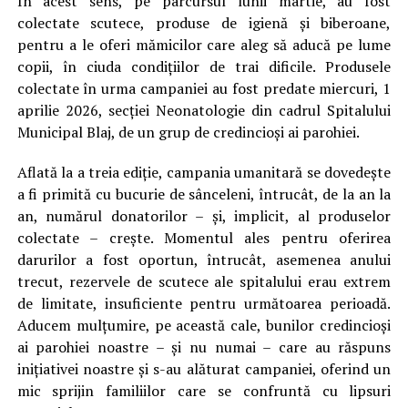
În acest sens, pe parcursul lunii martie, au fost
colectate scutece, produse de igienă și biberoane,
pentru a le oferi mămicilor care aleg să aducă pe lume
copii, în ciuda condițiilor de trai dificile. Produsele
colectate în urma campaniei au fost predate miercuri, 1
aprilie 2026, secției Neonatologie din cadrul Spitalului
Municipal Blaj, de un grup de credincioși ai parohiei.
Aflată la a treia ediție, campania umanitară se dovedește
a fi primită cu bucurie de sânceleni, întrucât, de la an la
an, numărul donatorilor – și, implicit, al produselor
colectate – crește. Momentul ales pentru oferirea
darurilor a fost oportun, întrucât, asemenea anului
trecut, rezervele de scutece ale spitalului erau extrem
de limitate, insuficiente pentru următoarea perioadă.
Aducem mulțumire, pe această cale, bunilor credincioși
ai parohiei noastre – și nu numai – care au răspuns
inițiativei noastre și s-au alăturat campaniei, oferind un
mic sprijin familiilor care se confruntă cu lipsuri