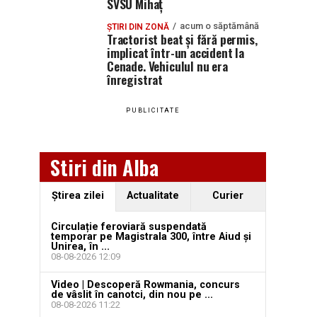
SVSU Mihaț
acum o săptămână
ȘTIRI DIN ZONĂ
Tractorist beat și fără permis,
implicat într-un accident la
Cenade. Vehiculul nu era
înregistrat
PUBLICITATE
Stiri din Alba
Ştirea zilei
Actualitate
Curier
Circulație feroviară suspendată
temporar pe Magistrala 300, între Aiud și
Unirea, în ...
08-08-2026 12:09
Video | Descoperă Rowmania, concurs
de vâslit în canotci, din nou pe ...
08-08-2026 11:22