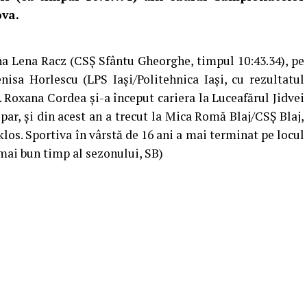
ova.
na Lena Racz (CSȘ Sfântu Gheorghe, timpul 10:43.34), pe
isa Horlescu (LPS Iași/Politehnica Iași, cu rezultatul
t. Roxana Cordea și-a început cariera la Luceafărul Jidvei
par, și din acest an a trecut la Mica Romă Blaj/CSȘ Blaj,
los. Sportiva în vârstă de 16 ani a mai terminat pe locul
l mai bun timp al sezonului, SB)