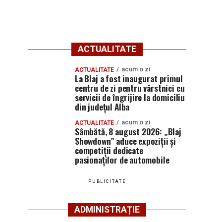
ACTUALITATE
acum o zi
ACTUALITATE
La Blaj a fost inaugurat primul
centru de zi pentru vârstnici cu
servicii de îngrijire la domiciliu
din județul Alba
acum o zi
ACTUALITATE
Sâmbătă, 8 august 2026: „Blaj
Showdown” aduce expoziții și
competiții dedicate
pasionaților de automobile
PUBLICITATE
ADMINISTRAȚIE