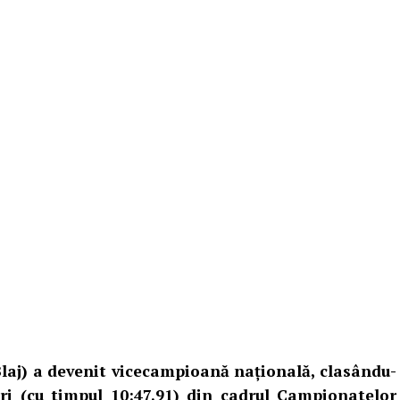
aj) a devenit vicecampioană națională, clasându-
ri (cu timpul 10:47.91) din cadrul Campionatelor