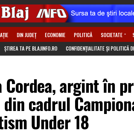
AȚIE
DIN JUDEȚ
ECONOMIE
POLITICĂ
SOCIETATE
ȘTIREA TA PE BLAJINFO.RO
CONFIDENȚIALITATE ȘI POLITICĂ 
 Cordea, argint în p
 din cadrul Campion
etism Under 18