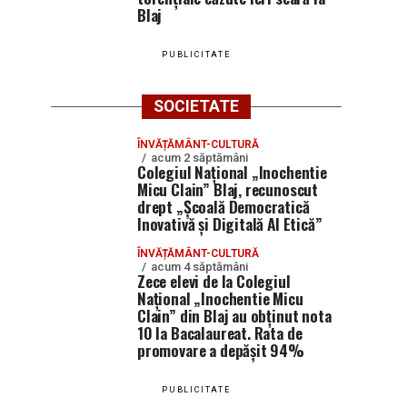
Blaj
PUBLICITATE
SOCIETATE
ÎNVĂȚĂMÂNT-CULTURĂ
acum 2 săptămâni
Colegiul Național „Inochentie
Micu Clain” Blaj, recunoscut
drept „Școală Democratică
Inovativă și Digitală AI Etică”
ÎNVĂȚĂMÂNT-CULTURĂ
acum 4 săptămâni
Zece elevi de la Colegiul
Național „Inochentie Micu
Clain” din Blaj au obținut nota
10 la Bacalaureat. Rata de
promovare a depășit 94%
PUBLICITATE