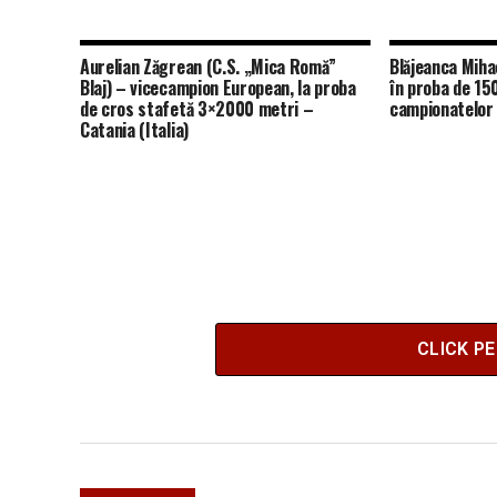
Aurelian Zăgrean (C.S. „Mica Romă”
Blăjeanca Mihae
Blaj) – vicecampion European, la proba
în proba de 15
de cros stafetă 3×2000 metri –
campionatelor 
Catania (Italia)
CLICK P