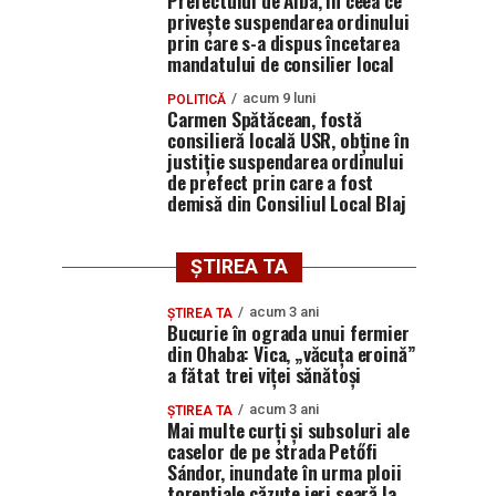
Prefectului de Alba, în ceea ce
privește suspendarea ordinului
prin care s-a dispus încetarea
mandatului de consilier local
acum 9 luni
POLITICĂ
Carmen Spătăcean, fostă
consilieră locală USR, obține în
justiție suspendarea ordinului
de prefect prin care a fost
demisă din Consiliul Local Blaj
ȘTIREA TA
acum 3 ani
ȘTIREA TA
Bucurie în ograda unui fermier
din Ohaba: Vica, „văcuța eroină”
a fătat trei viței sănătoși
acum 3 ani
ȘTIREA TA
Mai multe curți și subsoluri ale
caselor de pe strada Petőfi
Sándor, inundate în urma ploii
torențiale căzute ieri seară la