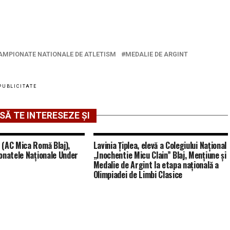
AMPIONATE NATIONALE DE ATLETISM
MEDALIE DE ARGINT
PUBLICITATE
SĂ TE INTERESEZE ȘI
(AC Mica Romă Blaj),
Lavinia Țiplea, elevă a Colegiului Național
onatele Naționale Under
„Inochentie Micu Clain” Blaj, Mențiune și
Medalie de Argint la etapa națională a
Olimpiadei de Limbi Clasice