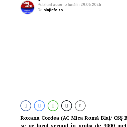
Publicat
acum o lună
în
29.06.2026
De
blajinfo.ro
Roxana Cordea (AC Mica Romă Blaj/ CSȘ Bl
se pe locul secund în proba de 3000 met