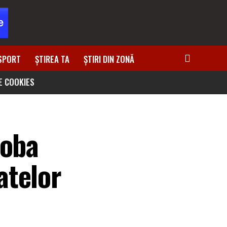
SPORT
ȘTIREA TA
ȘTIRI DIN ZONĂ
DE COOKIES
roba
atelor