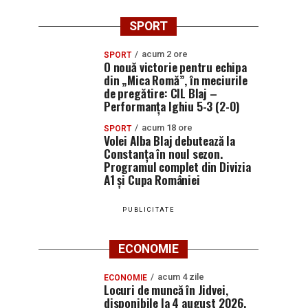
SPORT
acum 2 ore
SPORT
O nouă victorie pentru echipa
din „Mica Romă”, în meciurile
de pregătire: CIL Blaj –
Performanța Ighiu 5-3 (2-0)
acum 18 ore
SPORT
Volei Alba Blaj debutează la
Constanța în noul sezon.
Programul complet din Divizia
A1 și Cupa României
PUBLICITATE
ECONOMIE
acum 4 zile
ECONOMIE
Locuri de muncă în Jidvei,
disponibile la 4 august 2026.