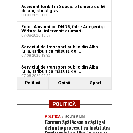
Accident teribil în Sebeș: o femeie de 66
de ani, rănită grav ...
08-08-2026 11:35
Foto | Aluviuni pe DN 75, între Arieșeni și
Vârtop: Au intervenit drumarii
07-08-2026 15:57
Serviciul de transport public din Alba
Iulia, atribuit ca măsură de ...
07-08-2026 13:32
Serviciul de transport public din Alba
Iulia, atribuit ca măsură de ...
07-08-2026 09:25
Politică
Opinii
Sport
POLITICĂ
acum 8 luni
POLITICĂ
Carmen Spătăcean a câștigat
definitiv procesul cu Instituția