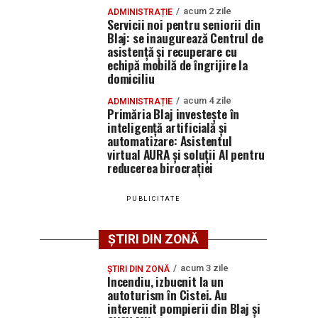
acum 2 zile
ADMINISTRAȚIE
Servicii noi pentru seniorii din
Blaj: se inaugurează Centrul de
asistență și recuperare cu
echipă mobilă de îngrijire la
domiciliu
acum 4 zile
ADMINISTRAȚIE
Primăria Blaj investește în
inteligență artificială și
automatizare: Asistentul
virtual AURA și soluții AI pentru
reducerea birocrației
PUBLICITATE
ȘTIRI DIN ZONĂ
acum 3 zile
ȘTIRI DIN ZONĂ
Incendiu, izbucnit la un
autoturism în Cistei. Au
intervenit pompierii din Blaj și