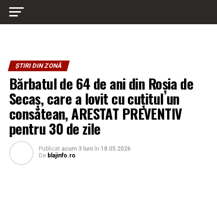
ȘTIRI DIN ZONĂ
Bărbatul de 64 de ani din Roșia de
Secaș, care a lovit cu cuțitul un
consătean, ARESTAT PREVENTIV
pentru 30 de zile
Publicat
acum 3 luni
în
18.05.2026
De
blajinfo.ro