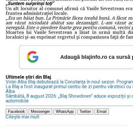
„Suntem surprinși toți”
Un alt locuitor al comunei afirmă că Vasile Sevestrean era
fruntea administrației locale.
„Era un băiat bun. La Primărie făcea treabă bună. A făcut mu
am văzut niciodată abătut sau dezamăgit. L-am văzut acu
neregulă. Este o pierdere foarte grea pentru comună, vecini ș
Moartea lui Vasile Sevestrean a lăsat în urmă multă d
localnici și-au exprimat regretul și compasiunea față de fami
Adaugă blajinfo.ro ca sursă
Ultimele știri din Blaj
Volei Alba Blaj debutează la Constanța în noul sezon. Progra
La Blaj a fost inaugurat primul centru de zi pentru vârstnici cu s
Alba
Sâmbătă, 8 august 2026: „Blaj Showdown” aduce expoziții și c
automobile
Facebook
Messenger
WhatsApp
Twitter
Email
Citește mai mult