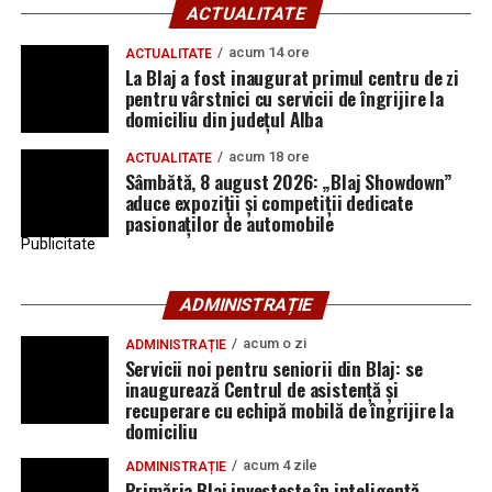
ACTUALITATE
acum 14 ore
ACTUALITATE
La Blaj a fost inaugurat primul centru de zi
pentru vârstnici cu servicii de îngrijire la
domiciliu din județul Alba
acum 18 ore
ACTUALITATE
Sâmbătă, 8 august 2026: „Blaj Showdown”
aduce expoziții și competiții dedicate
pasionaților de automobile
Publicitate
ADMINISTRAȚIE
acum o zi
ADMINISTRAȚIE
Servicii noi pentru seniorii din Blaj: se
inaugurează Centrul de asistență și
recuperare cu echipă mobilă de îngrijire la
domiciliu
acum 4 zile
ADMINISTRAȚIE
Primăria Blaj investește în inteligență