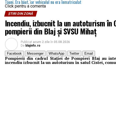
Tăuni. Era băut, iar vehiculul nu era înmatriculat
Click pentru a comenta
ȘTIRI DIN ZONĂ
Incendiu, izbucnit la un autoturism în C
pompierii din Blaj și SVSU Mihaț
Publicat
acum 2 zile
în
05.08.2026
De
blajinfo.ro
Facebook
Messenger
WhatsApp
Twitter
Email
Pompierii din cadrul Stației de Pompieri Blaj au inte
incendiu izbucnit la un autoturism în satul Cistei, com