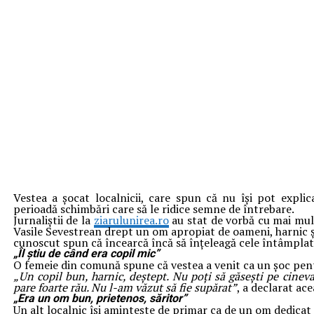
Vestea a șocat localnicii, care spun că nu își pot expli
perioadă schimbări care să le ridice semne de întrebare.
Jurnaliștii de la
ziarulunirea.ro
au stat de vorbă cu mai mulț
Vasile Sevestrean drept un om apropiat de oameni, harnic și 
cunoscut spun că încearcă încă să înțeleagă cele întâmplat
„Îl știu de când era copil mic”
O femeie din comună spune că vestea a venit ca un șoc pen
„Un copil bun, harnic, deștept. Nu poți să găsești pe cineva
pare foarte rău. Nu l-am văzut să fie supărat”
, a declarat ace
„Era un om bun, prietenos, săritor”
Un alt localnic își amintește de primar ca de un om dedicat