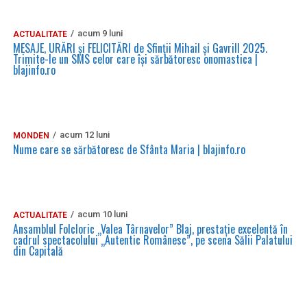
acum 9 luni
ACTUALITATE
MESAJE, URĂRI și FELICITĂRI de Sfinții Mihail și Gavrill 2025.
Trimite-le un SMS celor care își sărbătoresc onomastica |
blajinfo.ro
acum 12 luni
MONDEN
Nume care se sărbătoresc de Sfânta Maria | blajinfo.ro
acum 10 luni
ACTUALITATE
Ansamblul Folcloric „Valea Târnavelor” Blaj, prestație excelentă în
cadrul spectacolului „Autentic Românesc”, pe scena Sălii Palatului
din Capitală