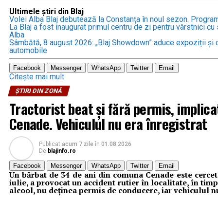
Ultimele știri din Blaj
Volei Alba Blaj debutează la Constanța în noul sezon. Progra
La Blaj a fost inaugurat primul centru de zi pentru vârstnici cu s
Alba
Sâmbătă, 8 august 2026: „Blaj Showdown” aduce expoziții și c
automobile
Facebook
Messenger
WhatsApp
Twitter
Email
Citește mai mult
ȘTIRI DIN ZONĂ
Tractorist beat și fără permis, implica
Cenade. Vehiculul nu era înregistrat
Publicat
acum 7 zile
în
01.08.2026
De
blajinfo.ro
Facebook
Messenger
WhatsApp
Twitter
Email
Un bărbat de 34 de ani din comuna Cenade este cerceta
iulie, a provocat un accident rutier în localitate, în t
alcool, nu deținea permis de conducere, iar vehiculul nu