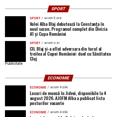
SPORT
acum 5 ore
SPORT
Volei Alba Blaj debutează la Constanța în
noul sezon. Programul complet din Divizia
A1 și Cupa României
acum o zi
SPORT
CIL Blaj și-a aflat adversara din turul al
treilea al Cupei României: duel cu Sănătatea
Cluj
Publicitate
ECONOMIE
acum 4 zile
ECONOMIE
Locuri de muncă în Jidvei, disponibile la 4
august 2026. AJOFM Alba a publicat lista
posturilor vacante
acum 4 zile
ECONOMIE