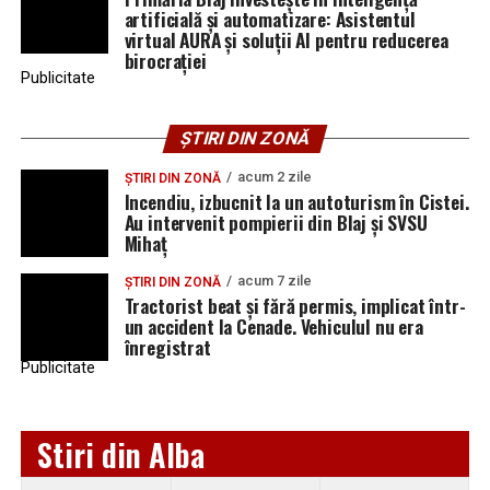
artificială și automatizare: Asistentul
virtual AURA și soluții AI pentru reducerea
birocrației
Publicitate
ȘTIRI DIN ZONĂ
acum 2 zile
ȘTIRI DIN ZONĂ
Incendiu, izbucnit la un autoturism în Cistei.
Au intervenit pompierii din Blaj și SVSU
Mihaț
acum 7 zile
ȘTIRI DIN ZONĂ
Tractorist beat și fără permis, implicat într-
un accident la Cenade. Vehiculul nu era
înregistrat
Publicitate
Stiri din Alba