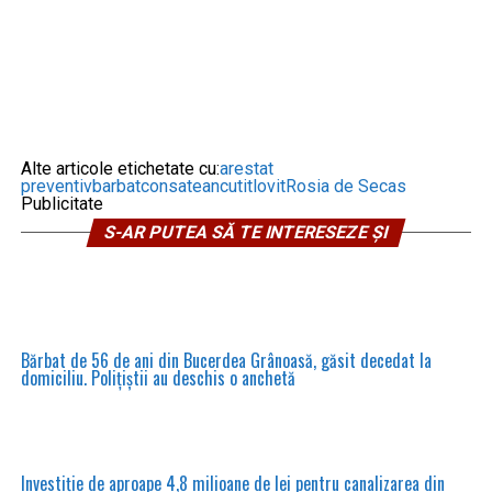
Alte articole etichetate cu:
arestat
preventiv
barbat
consatean
cutit
lovit
Rosia de Secas
Publicitate
S-AR PUTEA SĂ TE INTERESEZE ȘI
Bărbat de 56 de ani din Bucerdea Grânoasă, găsit decedat la
domiciliu. Polițiștii au deschis o anchetă
Investiție de aproape 4,8 milioane de lei pentru canalizarea din