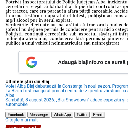
Potrivit Inspectoratului de Poliție Județean Alba, incidentu
cercetări a reieșit că bărbatul ar fi pierdut controlul asup
alt tractor, care era parcat în afara părții carosabile. Acci
În urma testării cu aparatul etilotest, polițiștii au cons
mg/l alcool pur în aerul expirat.
Verificările efectuate au mai arătat că tractorul condus de 
șoferul nu deținea permis de conducere pentru nicio catego
Polițiștii continuă cercetările sub aspectul săvârșirii in
influența alcoolului, conducerea fără permis și punerea 
publice a unui vehicul neînmatriculat sau neînregistrat.
Adaugă blajinfo.ro ca sursă
Ultimele știri din Blaj
Volei Alba Blaj debutează la Constanța în noul sezon. Progra
La Blaj a fost inaugurat primul centru de zi pentru vârstnici cu s
Alba
Sâmbătă, 8 august 2026: „Blaj Showdown” aduce expoziții și c
automobile
Facebook
Messenger
WhatsApp
Twitter
Email
Citește mai mult