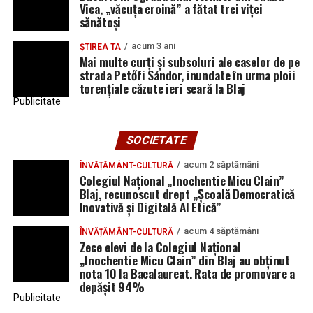
Vica, „văcuța eroină” a fătat trei viței
sănătoși
acum 3 ani
ȘTIREA TA
Mai multe curți și subsoluri ale caselor de pe
strada Petőfi Sándor, inundate în urma ploii
torențiale căzute ieri seară la Blaj
Publicitate
SOCIETATE
acum 2 săptămâni
ÎNVĂȚĂMÂNT-CULTURĂ
Colegiul Național „Inochentie Micu Clain”
Blaj, recunoscut drept „Școală Democratică
Inovativă și Digitală AI Etică”
acum 4 săptămâni
ÎNVĂȚĂMÂNT-CULTURĂ
Zece elevi de la Colegiul Național
„Inochentie Micu Clain” din Blaj au obținut
nota 10 la Bacalaureat. Rata de promovare a
depășit 94%
Publicitate