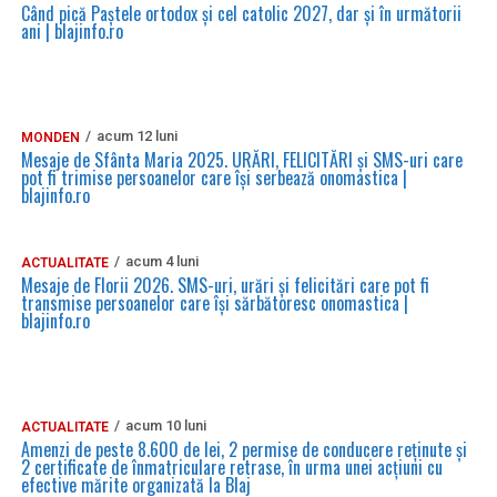
Când pică Paștele ortodox și cel catolic 2027, dar și în următorii
ani | blajinfo.ro
acum 12 luni
MONDEN
Mesaje de Sfânta Maria 2025. URĂRI, FELICITĂRI și SMS-uri care
pot fi trimise persoanelor care își serbează onomastica |
blajinfo.ro
acum 4 luni
ACTUALITATE
Mesaje de Florii 2026. SMS-uri, urări și felicitări care pot fi
transmise persoanelor care îşi sărbătoresc onomastica |
blajinfo.ro
acum 10 luni
ACTUALITATE
Amenzi de peste 8.600 de lei, 2 permise de conducere reținute și
2 certificate de înmatriculare retrase, în urma unei acțiuni cu
efective mărite organizată la Blaj