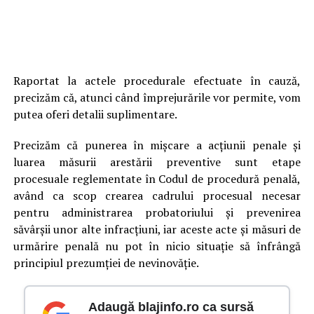
Raportat la actele procedurale efectuate în cauză,
precizăm că, atunci când împrejurările vor permite, vom
putea oferi detalii suplimentare.
Precizăm că punerea în mișcare a acțiunii penale și
luarea măsurii arestării preventive sunt etape
procesuale reglementate în Codul de procedură penală,
având ca scop crearea cadrului procesual necesar
pentru administrarea probatoriului şi prevenirea
săvârşii unor alte infracţiuni, iar aceste acte şi măsuri de
urmărire penală nu pot în nicio situaţie să înfrângă
principiul prezumţiei de nevinovăţie.
Adaugă blajinfo.ro ca sursă