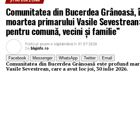
ȘTIRI DIN ZONĂ
Comunitatea din Bucerdea Grânoasă, î
moartea primarului Vasile Sevestrean:
pentru comună, vecini și familie”
Publicat
acum o săptămână
în
31.07.2026
De
blajinfo.ro
Facebook
Messenger
WhatsApp
Twitter
Email
Comunitatea din Bucerdea Grânoasă este profund mar
Vasile Sevestrean, care a avut loc joi, 30 iulie 2026.