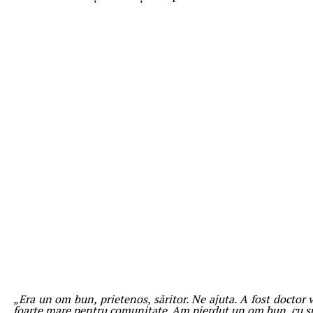
„Era un om bun, prietenos, săritor. Ne ajuta. A fost doctor
foarte mare pentru comunitate. Am pierdut un om bun, cu su