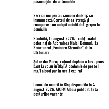
pasionaților de automobile
Servicii noi pentru seniorii din Blaj: se
inaugurează Centrul de asistență și
recuperare cu echipă mobilă de îngrijire la
domiciliu
Sâmbătă, 15 august 2026: Tradiționalul
pelerinaj de Adormirea Maicii Domnului la
Sanctuarul „Fecioara Săracilor” de la
Cărbunari
Șofer din Mureș, reținut după ce a fost prins
băut la volan în Blaj. Alcoolemie de peste 1
mg/l alcool pur în aerul expirat
Locuri de muncă în Blaj, disponibile la 4
august 2026. AJOFM Alba a publicat lista
posturilor vacante