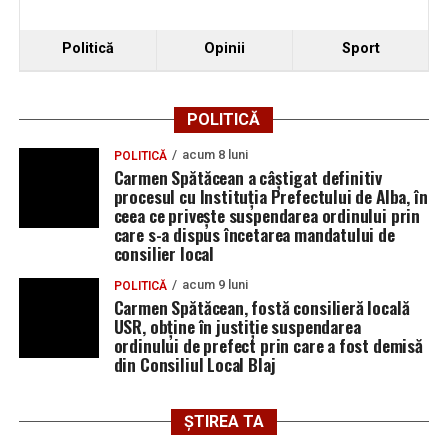
Componenta de recuperare și reabilitare funcțională
include stimularea abilităților cognitive, menținerea și
Politică
Opinii
Sport
dezvoltarea autonomiei personale, recuperarea
deprinderilor de viață independentă, dezvoltarea
abilităților de comunicare și utilizare a tehnologiilor de
POLITICĂ
comunicare, precum și activități terapeutice prin jocuri,
desen, pictură și lucru manual. Programul este
acum 8 luni
POLITICĂ
Carmen Spătăcean a câștigat definitiv
completat de activități de reabilitare fizică, precum
procesul cu Instituția Prefectului de Alba, în
gimnastica de întreținere, dansul, plimbările și
ceea ce privește suspendarea ordinului prin
grădinăritul.
care s-a dispus încetarea mandatului de
consilier local
Beneficiarii vor avea acces și la servicii de monitorizare a
acum 9 luni
POLITICĂ
stării de sănătate și îngrijire medicală, precum și la
Carmen Spătăcean, fostă consilieră locală
servicii de îngrijire personală, atât în cadrul centrului,
USR, obține în justiție suspendarea
cât și la domiciliu, prin echipa mobilă.
ordinului de prefect prin care a fost demisă
din Consiliul Local Blaj
ȘTIREA TA