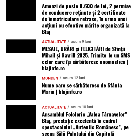
Amenzi de peste 8.600 de lei, 2 permise
de conducere reținute și 2 certificate
de înmatriculare retrase, în urma unei
acțiuni cu efective mărite organizată la
Blaj
acum 9 luni
ACTUALITATE
MESAJE, URĂRI și FELICITĂRI de Sfinții
Mihail și Gavrill 2025. Trimite-le un SMS
celor care își sărbătoresc onomastica |
blajinfo.ro
acum 12 luni
MONDEN
Nume care se sărbătoresc de Sfânta
Maria | blajinfo.ro
acum 10 luni
ACTUALITATE
Ansamblul Folcloric „Valea Târnavelor”
Blaj, prestație excelentă în cadrul
spectacolului „Autentic Românesc”, pe
scena Sălii Palatului din Capitală