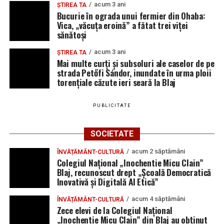
acum 3 ani
ȘTIREA TA
Bucurie în ograda unui fermier din Ohaba:
Vica, „văcuța eroină” a fătat trei viței
sănătoși
acum 3 ani
ȘTIREA TA
Mai multe curți și subsoluri ale caselor de pe
strada Petőfi Sándor, inundate în urma ploii
torențiale căzute ieri seară la Blaj
„Prin asigurarea unor servicii sociale și medicale de cea
mai înaltă calitate pentru persoanele vârstnice aflate în
PUBLICITATE
dificultate, vom face, și din acest punct de vedere, un nou
pas spre orașul european pe care ni-l dorim cu toții”
, a
SOCIETATE
mai transmis primarul municipiului Blaj, Gheorghe
acum 2 săptămâni
ÎNVĂȚĂMÂNT-CULTURĂ
Valentin Rotar.
Colegiul Național „Inochentie Micu Clain”
Blaj, recunoscut drept „Școală Democratică
Inovativă și Digitală AI Etică”
Adaugă blajinfo.ro ca sursă
acum 4 săptămâni
ÎNVĂȚĂMÂNT-CULTURĂ
preferată pe Google
Zece elevi de la Colegiul Național
„Inochentie Micu Clain” din Blaj au obținut