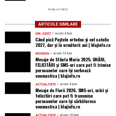
PUBLICITATE
ARTICOLE SIMILARE
acum 4 luni
DIN JUDEȚ
Când pică Paștele ortodox și cel catolic
2027, dar și în următorii ani | blajinfo.ro
acum 12 luni
MONDEN
Mesaje de Sfânta Maria 2025. URĂRI,
FELICITĂRI și SMS-uri care pot fi trimise
persoanelor care își serbează
onomastica | blajinfo.ro
acum 4 luni
ACTUALITATE
Mesaje de Florii 2026. SMS-uri, urări și
felicitări care pot fi transmise
persoanelor care îşi sărbătoresc
onomastica | blajinfo.ro
acum 10 luni
ACTUALITATE