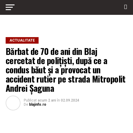
ACTUALITATE
Bărbat de 70 de ani din Blaj
cercetat de polițiști, după ce a
condus băut și a provocat un
accident rutier pe strada Mitropolit
Andrei Șaguna
Publicat
acum 2 ani
în
02.09.2024
De
blajinfo.ro