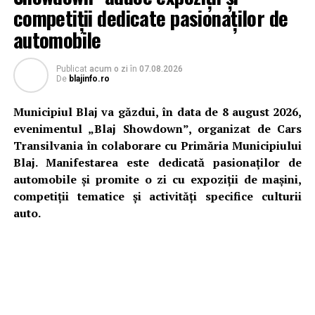
competiții dedicate pasionaților de
excluziune socială.
automobile
Publicat
acum o zi
în
07.08.2026
De
blajinfo.ro
Municipiul Blaj va găzdui, în data de 8 august 2026,
evenimentul „Blaj Showdown”, organizat de Cars
Transilvania în colaborare cu Primăria Municipiului
Blaj. Manifestarea este dedicată pasionaților de
automobile și promite o zi cu expoziții de mașini,
competiții tematice și activități specifice culturii
auto.