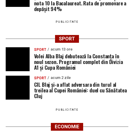
nota 10 la Bacalaureat. Rata de promovare a
depășit 94%
Ultimele știri din Blaj
Volei Alba Blaj debutează la Constanța în noul
PUBLICITATE
sezon. Programul complet din Divizia A1 și Cupa
României
SPORT
La Blaj a fost inaugurat primul centru de zi pentru
acum 13 ore
SPORT
vârstnici cu servicii de îngrijire la domiciliu din
Volei Alba Blaj debutează la Constanța în
noul sezon. Programul complet din Divizia
județul Alba
A1 și Cupa României
Sâmbătă, 8 august 2026: „Blaj Showdown” aduce
acum 2 zile
SPORT
expoziții și competiții dedicate pasionaților de
CIL Blaj și-a aflat adversara din turul al
automobile
treilea al Cupei României: duel cu Sănătatea
Cluj
PUBLICITATE
ECONOMIE