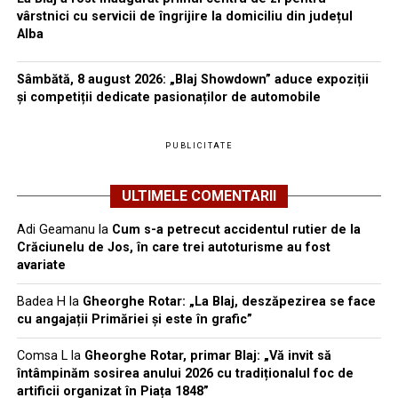
vârstnici cu servicii de îngrijire la domiciliu din județul
Alba
Sâmbătă, 8 august 2026: „Blaj Showdown” aduce expoziții
și competiții dedicate pasionaților de automobile
PUBLICITATE
ULTIMELE COMENTARII
Adi Geamanu
la
Cum s-a petrecut accidentul rutier de la
Crăciunelu de Jos, în care trei autoturisme au fost
avariate
Badea H
la
Gheorghe Rotar: „La Blaj, deszăpezirea se face
cu angajații Primăriei și este în grafic”
Comsa L
la
Gheorghe Rotar, primar Blaj: „Vă invit să
întâmpinăm sosirea anului 2026 cu tradiționalul foc de
artificii organizat în Piața 1848”