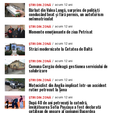
acum 12 ani
ȘTIRI DIN ZONĂ
Bărbat din Valea Lungă, surprins de polițiști
conducând beat și fără permis, un autoturism
neînmatriculat
acum 12 ani
ȘTIRI DIN ZONĂ
Momente emoționante de ziua Petrisat
acum 12 ani
ȘTIRI DIN ZONĂ
Străzi modernizate la Cetatea de Baltă
acum 12 ani
ȘTIRI DIN ZONĂ
Comuna Cergău deleagă gestiunea serviciului de
salubrizare
acum 12 ani
ȘTIRI DIN ZONĂ
Motociclist din Anglia implicat într-un accident
rutier petrecut la Șona
acum 12 ani
ȘTIRI DIN ZONĂ
După 40 de ani petrecuţi la catedră,
învăţătoarea Sofia Puşcaşu a fost declarată
cetăţean de onoare al comunei Bucerdea