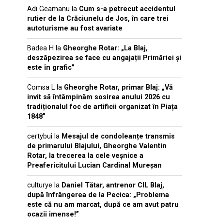
Adi Geamanu
la
Cum s-a petrecut accidentul
rutier de la Crăciunelu de Jos, în care trei
autoturisme au fost avariate
Badea H
la
Gheorghe Rotar: „La Blaj,
deszăpezirea se face cu angajații Primăriei și
este în grafic”
Comsa L
la
Gheorghe Rotar, primar Blaj: „Vă
invit să întâmpinăm sosirea anului 2026 cu
tradiționalul foc de artificii organizat în Piața
1848”
certybui
la
Mesajul de condoleanțe transmis
de primarului Blajului, Gheorghe Valentin
Rotar, la trecerea la cele veșnice a
Preafericitului Lucian Cardinal Mureșan
culturye
la
Daniel Tătar, antrenor CIL Blaj,
după înfrângerea de la Pecica: „Problema
este că nu am marcat, după ce am avut patru
ocazii imense!”