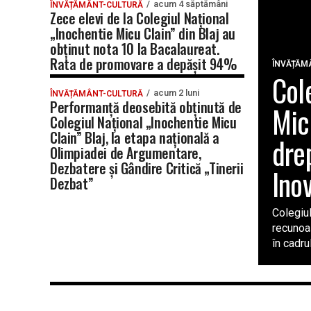
acum 4 săptămâni
ÎNVĂȚĂMÂNT-CULTURĂ
Zece elevi de la Colegiul Național
„Inochentie Micu Clain” din Blaj au
obținut nota 10 la Bacalaureat.
Rata de promovare a depășit 94%
ÎNVĂȚĂM
Col
acum 2 luni
ÎNVĂȚĂMÂNT-CULTURĂ
Performanță deosebită obținută de
Mic
Colegiul Național „Inochentie Micu
Clain” Blaj, la etapa națională a
dre
Olimpiadei de Argumentare,
Dezbatere și Gândire Critică „Tinerii
Inov
Dezbat”
Colegiul
recunoaș
în cadrul.