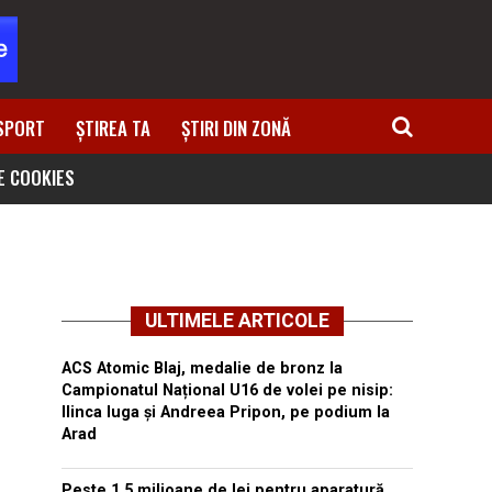
SPORT
ȘTIREA TA
ȘTIRI DIN ZONĂ
DE COOKIES
ULTIMELE ARTICOLE
ACS Atomic Blaj, medalie de bronz la
Campionatul Național U16 de volei pe nisip:
Ilinca Iuga și Andreea Pripon, pe podium la
Arad
Peste 1,5 milioane de lei pentru aparatură