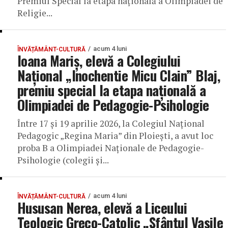
Premiul Special la etapa națională a Olimpiadei de
Religie...
acum 4 luni
ÎNVĂȚĂMÂNT-CULTURĂ
Ioana Mariș, elevă a Colegiului
Național „Inochentie Micu Clain” Blaj,
premiu special la etapa națională a
Olimpiadei de Pedagogie-Psihologie
Între 17 și 19 aprilie 2026, la Colegiul Național
Pedagogic „Regina Maria” din Ploiești, a avut loc
proba B a Olimpiadei Naționale de Pedagogie-
Psihologie (colegii și...
acum 4 luni
ÎNVĂȚĂMÂNT-CULTURĂ
Hususan Nerea, elevă a Liceului
Teologic Greco-Catolic „Sfântul Vasile