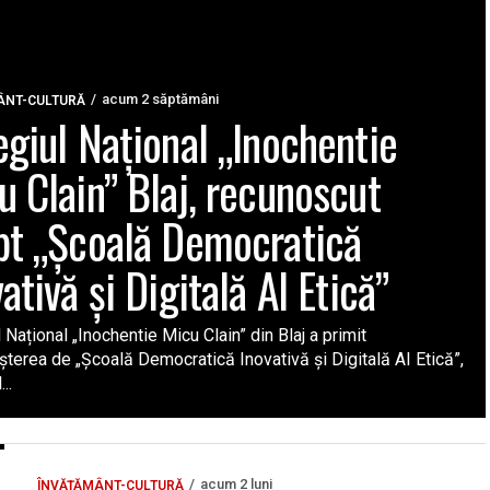
acum 2 săptămâni
ÂNT-CULTURĂ
egiul Național „Inochentie
u Clain” Blaj, recunoscut
pt „Școală Democratică
ativă și Digitală AI Etică”
 Național „Inochentie Micu Clain” din Blaj a primit
terea de „Școală Democratică Inovativă și Digitală AI Etică”,
..
acum 2 luni
ÎNVĂȚĂMÂNT-CULTURĂ