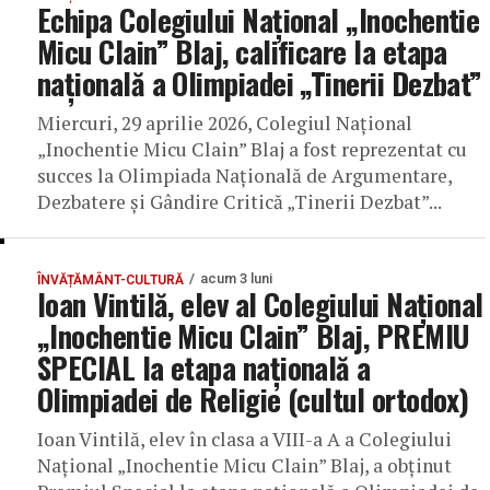
Echipa Colegiului Național „Inochentie
Micu Clain” Blaj, calificare la etapa
națională a Olimpiadei „Tinerii Dezbat”
Miercuri, 29 aprilie 2026, Colegiul Național
„Inochentie Micu Clain” Blaj a fost reprezentat cu
succes la Olimpiada Națională de Argumentare,
Dezbatere și Gândire Critică „Tinerii Dezbat”...
acum 3 luni
ÎNVĂȚĂMÂNT-CULTURĂ
Ioan Vintilă, elev al Colegiului Național
„Inochentie Micu Clain” Blaj, PREMIU
SPECIAL la etapa națională a
Olimpiadei de Religie (cultul ortodox)
Ioan Vintilă, elev în clasa a VIII-a A a Colegiului
Național „Inochentie Micu Clain” Blaj, a obținut