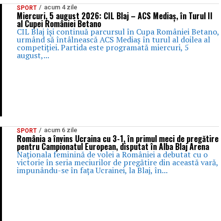
acum 4 zile
SPORT
Miercuri, 5 august 2026: CIL Blaj – ACS Mediaș, în Turul II
al Cupei României Betano
CIL Blaj își continuă parcursul în Cupa României Betano,
urmând să întâlnească ACS Mediaș în turul al doilea al
competiției. Partida este programată miercuri, 5
august,...
acum 6 zile
SPORT
România a învins Ucraina cu 3-1, în primul meci de pregătire
pentru Campionatul European, disputat în Alba Blaj Arena
Naționala feminină de volei a României a debutat cu o
victorie în seria meciurilor de pregătire din această vară,
impunându-se în fața Ucrainei, la Blaj, în...