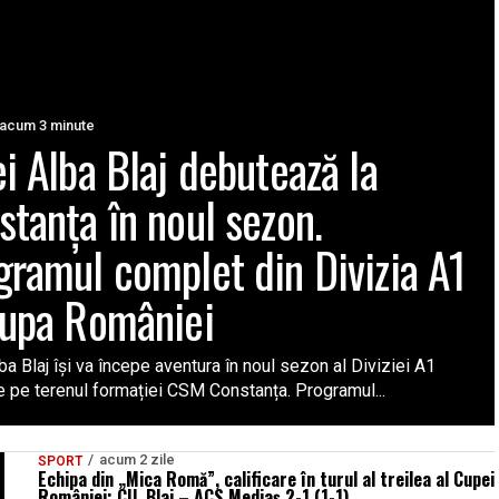
acum 3 minute
ei Alba Blaj debutează la
stanța în noul sezon.
gramul complet din Divizia A1
Cupa României
ba Blaj își va începe aventura în noul sezon al Diviziei A1
e pe terenul formației CSM Constanța. Programul...
acum 2 zile
SPORT
Echipa din „Mica Romă”, calificare în turul al treilea al Cupei
României: CIL Blaj – ACS Mediaș 2-1 (1-1)