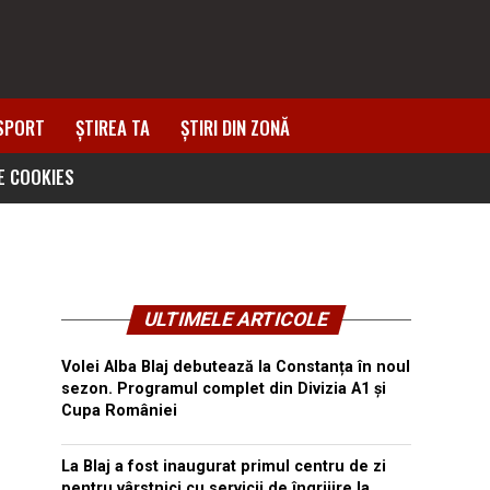
SPORT
ȘTIREA TA
ȘTIRI DIN ZONĂ
DE COOKIES
ULTIMELE ARTICOLE
Volei Alba Blaj debutează la Constanța în noul
sezon. Programul complet din Divizia A1 și
Cupa României
La Blaj a fost inaugurat primul centru de zi
pentru vârstnici cu servicii de îngrijire la