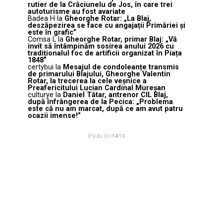
rutier de la Crăciunelu de Jos, în care trei
autoturisme au fost avariate
Badea H
la
Gheorghe Rotar: „La Blaj,
deszăpezirea se face cu angajații Primăriei și
este în grafic”
Comsa L
la
Gheorghe Rotar, primar Blaj: „Vă
invit să întâmpinăm sosirea anului 2026 cu
tradiționalul foc de artificii organizat în Piața
1848”
certybui
la
Mesajul de condoleanțe transmis
de primarului Blajului, Gheorghe Valentin
Rotar, la trecerea la cele veșnice a
Preafericitului Lucian Cardinal Mureșan
culturye
la
Daniel Tătar, antrenor CIL Blaj,
după înfrângerea de la Pecica: „Problema
este că nu am marcat, după ce am avut patru
ocazii imense!”
PUBLICITATE