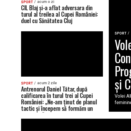
acum o zi
SPORT
CIL Blaj și-a aflat adversara din
turul al treilea al Cupei României:
duel cu Sănătatea Cluj
SPORT
Vol
Con
Pro
și 
acum 2 zile
SPORT
Antrenorul Daniel Tătar, după
calificarea în turul trei al Cupei
Volei Al
României: „Ne-am ținut de planul
feminin
tactic și începem să formăm un
grup unit”