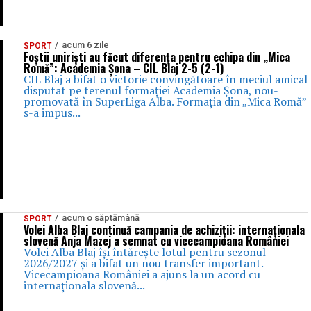
acum 6 zile
SPORT
Foștii uniriști au făcut diferența pentru echipa din „Mica
Romă”: Academia Șona – CIL Blaj 2-5 (2-1)
CIL Blaj a bifat o victorie convingătoare în meciul amical
disputat pe terenul formației Academia Șona, nou-
promovată în SuperLiga Alba. Formația din „Mica Romă”
s-a impus...
acum o săptămână
SPORT
Volei Alba Blaj continuă campania de achiziții: internaționala
slovenă Anja Mazej a semnat cu vicecampioana României
Volei Alba Blaj își întărește lotul pentru sezonul
2026/2027 și a bifat un nou transfer important.
Vicecampioana României a ajuns la un acord cu
internaționala slovenă...