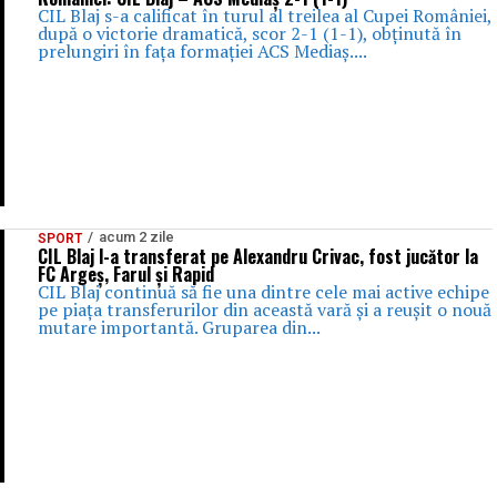
CIL Blaj s-a calificat în turul al treilea al Cupei României,
după o victorie dramatică, scor 2-1 (1-1), obținută în
prelungiri în fața formației ACS Mediaș....
acum 2 zile
SPORT
CIL Blaj l-a transferat pe Alexandru Crivac, fost jucător la
FC Argeș, Farul și Rapid
CIL Blaj continuă să fie una dintre cele mai active echipe
pe piața transferurilor din această vară și a reușit o nouă
mutare importantă. Gruparea din...