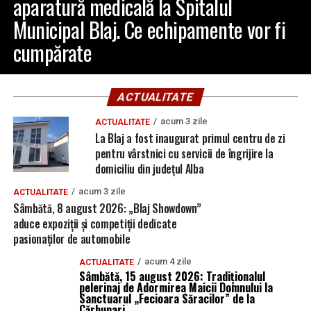
aparatură medicală la Spitalul
Municipal Blaj. Ce echipamente vor fi
cumpărate
ACTUALITATE
acum 3 zile
ACTUALITATE
La Blaj a fost inaugurat primul centru de zi
pentru vârstnici cu servicii de îngrijire la
domiciliu din județul Alba
acum 3 zile
ACTUALITATE
Sâmbătă, 8 august 2026: „Blaj Showdown”
aduce expoziții și competiții dedicate
pasionaților de automobile
acum 4 zile
ACTUALITATE
Sâmbătă, 15 august 2026: Tradiționalul
pelerinaj de Adormirea Maicii Domnului la
Sanctuarul „Fecioara Săracilor” de la
Cărbunari