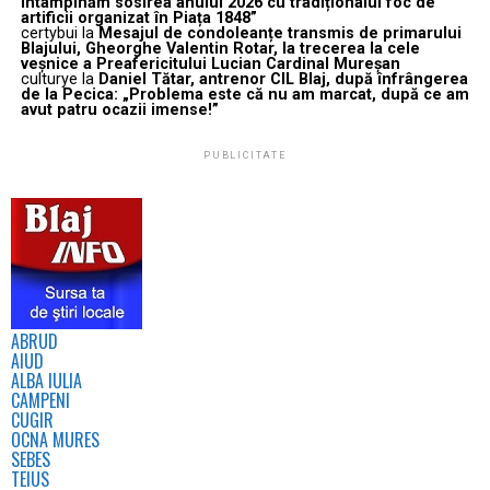
întâmpinăm sosirea anului 2026 cu tradiționalul foc de
artificii organizat în Piața 1848”
certybui
la
Mesajul de condoleanțe transmis de primarului
Blajului, Gheorghe Valentin Rotar, la trecerea la cele
veșnice a Preafericitului Lucian Cardinal Mureșan
culturye
la
Daniel Tătar, antrenor CIL Blaj, după înfrângerea
de la Pecica: „Problema este că nu am marcat, după ce am
avut patru ocazii imense!”
PUBLICITATE
ABRUD
AIUD
ALBA IULIA
CAMPENI
CUGIR
OCNA MURES
SEBES
TEIUS