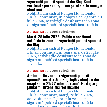
siguranță publică specială din Blaj. Sunt
verificate persoane, firme și rețele de energie
electrică
Polițiștii din cadrul Poliției Municipiului
Blaj au continuat, în noaptea de 29 spre 30
iulie 2026, activitățile desfășurate în zona
de siguranță publică specială instituită la...
acum 2 săptămâni
ACTUALITATE
Marți, 28 iulie 2026: Poliția a continuat
acțiunile în zona de siguranță publică specială
din Blaj
Polițiștii din cadrul Poliției Municipiului
Blaj au continuat, în seara zilei de 28 iulie
2026, activitățile desfășurate în zona de
siguranță publică specială instituită la
nivelul...
acum 2 săptămâni
ACTUALITATE
Acțiunile din zona de siguranță publică
specială, instituită la Blaj după violențele din
noaptea de 21/22 iulie, continuă. Polițiștii și
jandarmii intensifică verificările
Polițiștii din cadrul Poliției Municipiului
Blaj au continuat, marți, 28 iulie 2026,
activitățile desfășurate în zona de
siguranță publică specială instituită la
nivelul municipiului, în cadrul...