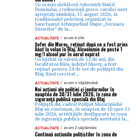
Cu ocazia sărbătorii Adormirii Maicii
Domnului, credincioșii greco-catolici sunt
așteptați sâmbătă, 15 august 2026, la
tradiționalul pelerinaj organizat la
Sanctuarul Arhieparhial Major „Fecioara
Săracilor” de la...
acum 6 zile
ACTUALITATE
Șofer din Mureș, reținut după ce a fost prins
băut la volan în Blaj. Alcoolemie de peste 1
mg/l alcool pur în aerul expirat
Un bărbat în vârstă de 52 de ani, din
localitatea Băla, județul Mureș, a fost
reținut pentru 24 de ore de polițiștii din
Blaj, fiind cercetat...
acum o săptămână
ACTUALITATE
Noi acțiuni ale poliției și jandarmilor în
noaptea de 30/31 iulie 2026, în zona de
siguranță publică specială din Blaj
Polițiștii din cadrul Poliției Municipiului
Blaj au continuat, în noaptea de 30 spre 31
iulie 2026, activitățile desfășurate în zona
de siguranță publică specială instituită la...
acum 2 săptămâni
ACTUALITATE
Continuă acțiunile polițiștilor în zona de